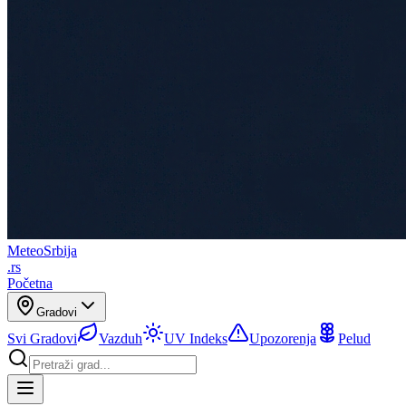
Meteo
Srbija
.rs
Početna
Gradovi
Svi Gradovi
Vazduh
UV Indeks
Upozorenja
Pelud