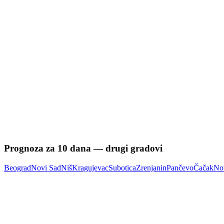
Prognoza za
10
dana — drugi gradovi
Beograd
Novi Sad
Niš
Kragujevac
Subotica
Zrenjanin
Pančevo
Čačak
No