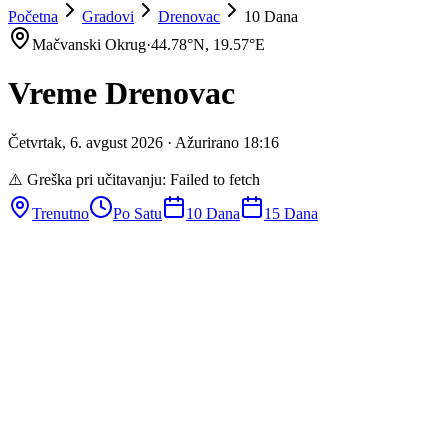
Početna
Gradovi
Drenovac
10 Dana
Mačvanski Okrug
·
44.78
°N,
19.57
°E
Vreme
Drenovac
Četvrtak
,
6
.
avgust
2026
· Ažurirano
18
:
16
⚠️ Greška pri učitavanju:
Failed to fetch
Trenutno
Po Satu
10 Dana
15 Dana