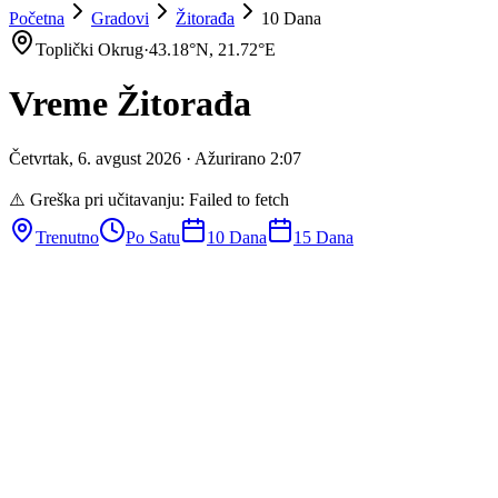
Početna
Gradovi
Žitorađa
10 Dana
Toplički Okrug
·
43.18
°N,
21.72
°E
Vreme
Žitorađa
Četvrtak
,
6
.
avgust
2026
· Ažurirano
2
:
07
⚠️ Greška pri učitavanju:
Failed to fetch
Trenutno
Po Satu
10 Dana
15 Dana