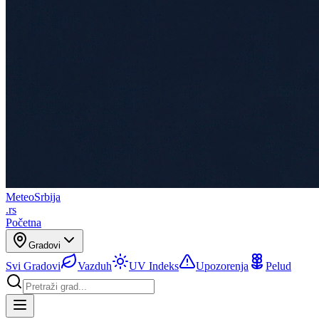
Meteo
Srbija
.rs
Početna
Gradovi
Svi Gradovi
Vazduh
UV Indeks
Upozorenja
Pelud