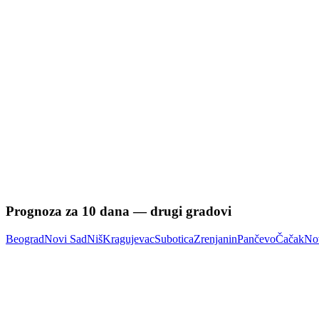
Prognoza za
10
dana — drugi gradovi
Beograd
Novi Sad
Niš
Kragujevac
Subotica
Zrenjanin
Pančevo
Čačak
No