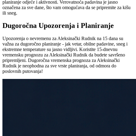
planiranje odjeće i aktivnosti. Verovatnoća padavina je jasno
označena za sve dane, što vam omogućava da se pripremite za kišu
ili sneg.
Dugoročna Upozorenja i Planiranje
Upozorenja o nevremenu za Aleksinački Rudnik na 15 dana su
važna za dugoročno planiranje - jak vetar, obilne padavine, sneg i
ekstremne temperature su jasno vidljivi. Koristite 15-dnevnu
vremensku prognozu za Aleksinački Rudnik da budete savršeno
pripremljeni. Dugoročna vremenska prognoza za Aleksinački
Rudnik je neophodna za sve vrste planiranja, od odmora do
poslovnih putovanja!