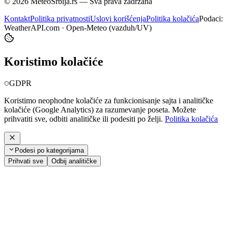
©
2026
MeteoSrbija.rs — Sva prava zadržana
Kontakt
Politika privatnosti
Uslovi korišćenja
Politika kolačića
Podaci:
WeatherAPI.com · Open-Meteo (vazduh/UV)
Koristimo kolačiće
GDPR
Koristimo neophodne kolačiće za funkcionisanje sajta i analitičke
kolačiće (Google Analytics) za razumevanje poseta. Možete
prihvatiti sve, odbiti analitičke ili podesiti po želji.
Politika kolačića
Podesi po kategorijama
Prihvati sve
Odbij analitičke