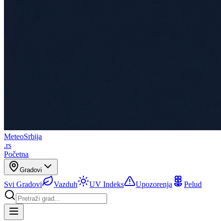
Meteo
Srbija
.rs
Početna
Gradovi
Svi Gradovi
Vazduh
UV Indeks
Upozorenja
Pelud