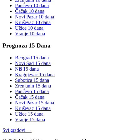
Pančevo
10 dana
Čačak
10 dana
Novi Pazar
10 dana
Kruševac
10 dana
Užice
10 dana
Vranje
10 dana
Prognoza 15 Dana
Beograd
15 dana
Novi Sad
15 dana
Niš
15 dana
Kragujevac
15 dana
Subotica
15 dana
Zrenjanin
15 dana
Pančevo
15 dana
Čačak
15 dana
Novi Pazar
15 dana
Kruševac
15 dana
Užice
15 dana
Vranje
15 dana
Svi gradovi →