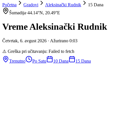
Početna
Gradovi
Aleksinački Rudnik
15 Dana
Šumadija
·
44.14
°N,
20.49
°E
Vreme
Aleksinački Rudnik
Četvrtak
,
6
.
avgust
2026
· Ažurirano
0
:
03
⚠️ Greška pri učitavanju:
Failed to fetch
Trenutno
Po Satu
10 Dana
15 Dana