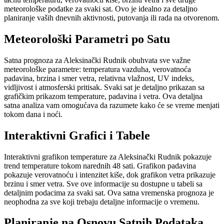
meteorološke podatke za svaki sat. Ovo je idealno za detaljno
planiranje vaših dnevnih aktivnosti, putovanja ili rada na otvorenom.
Meteorološki Parametri po Satu
Satna prognoza za Aleksinački Rudnik obuhvata sve važne
meteorološke parametre: temperatura vazduha, verovatnoća
padavina, brzina i smer vetra, relativna vlažnost, UV indeks,
vidljivost i atmosferski pritisak. Svaki sat je detaljno prikazan sa
grafičkim prikazom temperature, padavina i vetra. Ova detaljna
satna analiza vam omogućava da razumete kako će se vreme menjati
tokom dana i noći.
Interaktivni Grafici i Tabele
Interaktivni grafikon temperature za Aleksinački Rudnik pokazuje
trend temperature tokom narednih 48 sati. Grafikon padavina
pokazuje verovatnoću i intenzitet kiše, dok grafikon vetra prikazuje
brzinu i smer vetra. Sve ove informacije su dostupne u tabeli sa
detaljnim podacima za svaki sat. Ova satna vremenska prognoza je
neophodna za sve koji trebaju detaljne informacije o vremenu.
Planiranje na Osnovu Satnih Podataka