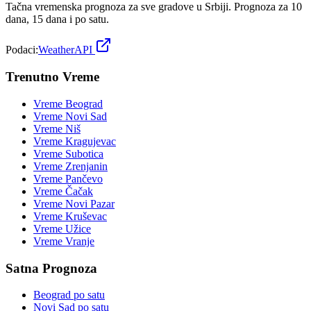
Tačna vremenska prognoza za sve gradove u Srbiji. Prognoza za 10
dana, 15 dana i po satu.
Podaci:
WeatherAPI
Trenutno Vreme
Vreme
Beograd
Vreme
Novi Sad
Vreme
Niš
Vreme
Kragujevac
Vreme
Subotica
Vreme
Zrenjanin
Vreme
Pančevo
Vreme
Čačak
Vreme
Novi Pazar
Vreme
Kruševac
Vreme
Užice
Vreme
Vranje
Satna Prognoza
Beograd
po satu
Novi Sad
po satu