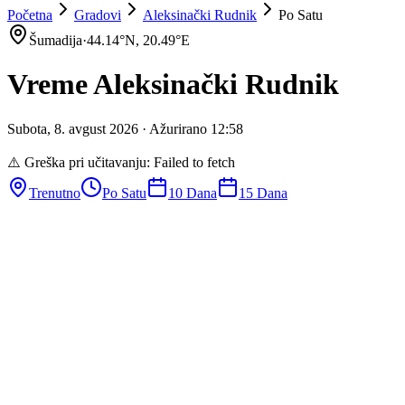
Početna
Gradovi
Aleksinački Rudnik
Po Satu
Šumadija
·
44.14
°N,
20.49
°E
Vreme
Aleksinački Rudnik
Subota
,
8
.
avgust
2026
· Ažurirano
12
:
58
⚠️ Greška pri učitavanju:
Failed to fetch
Trenutno
Po Satu
10 Dana
15 Dana