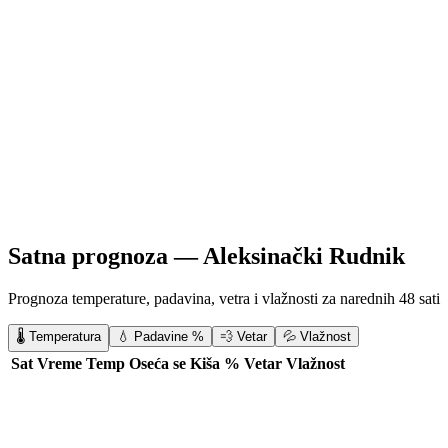
Satna prognoza —
Aleksinački Rudnik
Prognoza temperature, padavina, vetra i vlažnosti za narednih 48 sati
🌡️ Temperatura
💧 Padavine %
💨 Vetar
💦 Vlažnost
Sat
Vreme
Temp
Oseća se
Kiša %
Vetar
Vlažnost