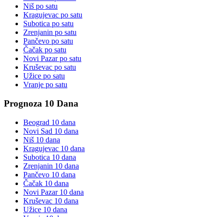
Niš
po satu
Kragujevac
po satu
Subotica
po satu
Zrenjanin
po satu
Pančevo
po satu
Čačak
po satu
Novi Pazar
po satu
Kruševac
po satu
Užice
po satu
Vranje
po satu
Prognoza 10 Dana
Beograd
10 dana
Novi Sad
10 dana
Niš
10 dana
Kragujevac
10 dana
Subotica
10 dana
Zrenjanin
10 dana
Pančevo
10 dana
Čačak
10 dana
Novi Pazar
10 dana
Kruševac
10 dana
Užice
10 dana