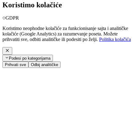
Koristimo kolačiće
GDPR
Koristimo neophodne kolačiće za funkcionisanje sajta i analitičke
kolačiće (Google Analytics) za razumevanje poseta. Možete
prihvatiti sve, odbiti analitičke ili podesiti po želji.
Politika kolačića
Podesi po kategorijama
Prihvati sve
Odbij analitičke