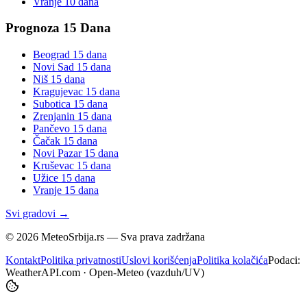
Vranje
10 dana
Prognoza 15 Dana
Beograd
15 dana
Novi Sad
15 dana
Niš
15 dana
Kragujevac
15 dana
Subotica
15 dana
Zrenjanin
15 dana
Pančevo
15 dana
Čačak
15 dana
Novi Pazar
15 dana
Kruševac
15 dana
Užice
15 dana
Vranje
15 dana
Svi gradovi →
©
2026
MeteoSrbija.rs — Sva prava zadržana
Kontakt
Politika privatnosti
Uslovi korišćenja
Politika kolačića
Podaci:
WeatherAPI.com · Open-Meteo (vazduh/UV)