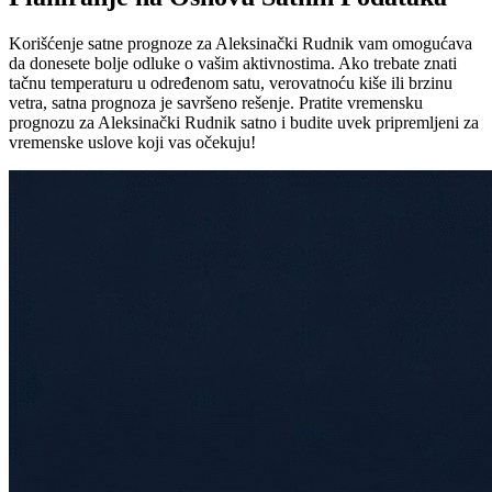
Korišćenje satne prognoze za Aleksinački Rudnik vam omogućava
da donesete bolje odluke o vašim aktivnostima. Ako trebate znati
tačnu temperaturu u određenom satu, verovatnoću kiše ili brzinu
vetra, satna prognoza je savršeno rešenje. Pratite vremensku
prognozu za Aleksinački Rudnik satno i budite uvek pripremljeni za
vremenske uslove koji vas očekuju!