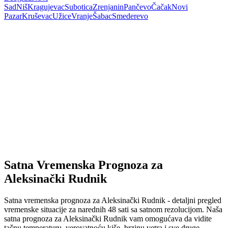
Sad
Niš
Kragujevac
Subotica
Zrenjanin
Pančevo
Čačak
Novi
Pazar
Kruševac
Užice
Vranje
Šabac
Smederevo
Satna Vremenska Prognoza za
Aleksinački Rudnik
Satna vremenska prognoza za Aleksinački Rudnik - detaljni pregled
vremenske situacije za narednih 48 sati sa satnom rezolucijom. Naša
satna prognoza za Aleksinački Rudnik vam omogućava da vidite
tačnu temperaturu, verovatnoću kiše, brzinu vetra i sve druge