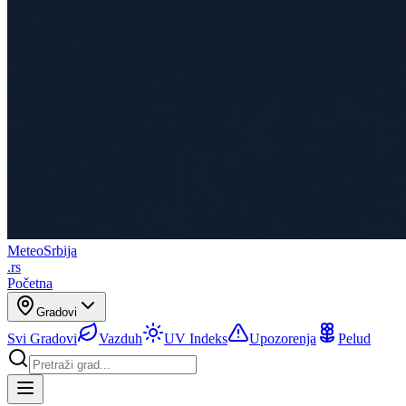
Meteo
Srbija
.rs
Početna
Gradovi
Svi Gradovi
Vazduh
UV Indeks
Upozorenja
Pelud