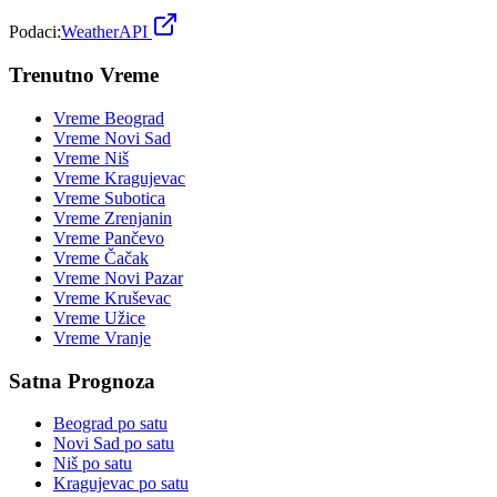
Podaci:
WeatherAPI
Trenutno Vreme
Vreme
Beograd
Vreme
Novi Sad
Vreme
Niš
Vreme
Kragujevac
Vreme
Subotica
Vreme
Zrenjanin
Vreme
Pančevo
Vreme
Čačak
Vreme
Novi Pazar
Vreme
Kruševac
Vreme
Užice
Vreme
Vranje
Satna Prognoza
Beograd
po satu
Novi Sad
po satu
Niš
po satu
Kragujevac
po satu