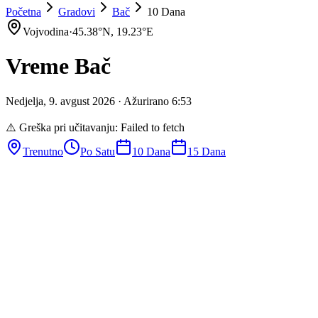
Početna
Gradovi
Bač
10 Dana
Vojvodina
·
45.38
°N,
19.23
°E
Vreme
Bač
Nedjelja
,
9
.
avgust
2026
· Ažurirano
6
:
53
⚠️ Greška pri učitavanju:
Failed to fetch
Trenutno
Po Satu
10 Dana
15 Dana