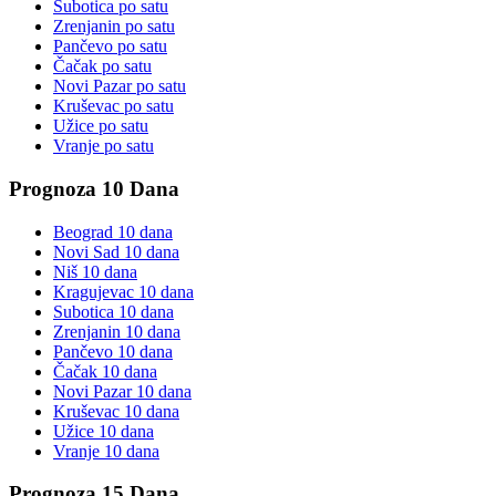
Subotica
po satu
Zrenjanin
po satu
Pančevo
po satu
Čačak
po satu
Novi Pazar
po satu
Kruševac
po satu
Užice
po satu
Vranje
po satu
Prognoza 10 Dana
Beograd
10 dana
Novi Sad
10 dana
Niš
10 dana
Kragujevac
10 dana
Subotica
10 dana
Zrenjanin
10 dana
Pančevo
10 dana
Čačak
10 dana
Novi Pazar
10 dana
Kruševac
10 dana
Užice
10 dana
Vranje
10 dana
Prognoza 15 Dana