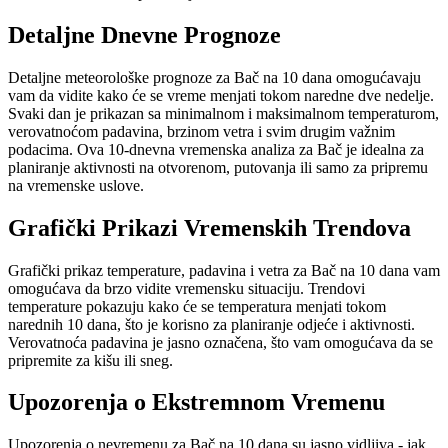
Detaljne Dnevne Prognoze
Detaljne meteorološke prognoze za Bač na 10 dana omogućavaju
vam da vidite kako će se vreme menjati tokom naredne dve nedelje.
Svaki dan je prikazan sa minimalnom i maksimalnom temperaturom,
verovatnoćom padavina, brzinom vetra i svim drugim važnim
podacima. Ova 10-dnevna vremenska analiza za Bač je idealna za
planiranje aktivnosti na otvorenom, putovanja ili samo za pripremu
na vremenske uslove.
Grafički Prikazi Vremenskih Trendova
Grafički prikaz temperature, padavina i vetra za Bač na 10 dana vam
omogućava da brzo vidite vremensku situaciju. Trendovi
temperature pokazuju kako će se temperatura menjati tokom
narednih 10 dana, što je korisno za planiranje odjeće i aktivnosti.
Verovatnoća padavina je jasno označena, što vam omogućava da se
pripremite za kišu ili sneg.
Upozorenja o Ekstremnom Vremenu
Upozorenja o nevremenu za Bač na 10 dana su jasno vidljiva - jak