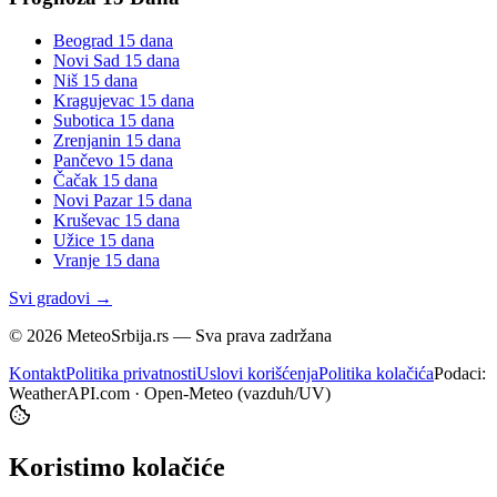
Beograd
15 dana
Novi Sad
15 dana
Niš
15 dana
Kragujevac
15 dana
Subotica
15 dana
Zrenjanin
15 dana
Pančevo
15 dana
Čačak
15 dana
Novi Pazar
15 dana
Kruševac
15 dana
Užice
15 dana
Vranje
15 dana
Svi gradovi →
©
2026
MeteoSrbija.rs — Sva prava zadržana
Kontakt
Politika privatnosti
Uslovi korišćenja
Politika kolačića
Podaci:
WeatherAPI.com · Open-Meteo (vazduh/UV)
Koristimo kolačiće