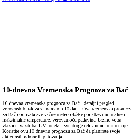
10-dnevna Vremenska Prognoza za Bač
10-dnevna vremenska prognoza za Bač - detaljni pregled
vremenskih uslova za narednih 10 dana. Ova vremenska prognoza
za Bač obuhvata sve važne meteorološke podatke: minimalne i
maksimalne temperature, verovatnoću padavina, brzinu vetra,
vlažnost vazduha, UV indeks i sve druge relevantne informacije.
Koristite ovu 10-dnevnu prognozu za Bač da planirate svoje
aktivnosti, odmor ili putovanja.