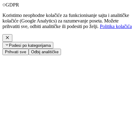
GDPR
Koristimo neophodne kolačiće za funkcionisanje sajta i analitičke
kolačiće (Google Analytics) za razumevanje poseta. Možete
prihvatiti sve, odbiti analitičke ili podesiti po želji.
Politika kolačića
Podesi po kategorijama
Prihvati sve
Odbij analitičke