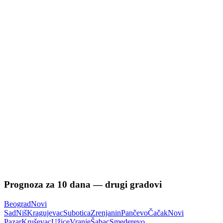
Prognoza za
10
dana — drugi gradovi
Beograd
Novi
Sad
Niš
Kragujevac
Subotica
Zrenjanin
Pančevo
Čačak
Novi
Pazar
Kruševac
Užice
Vranje
Šabac
Smederevo