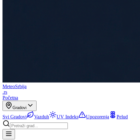
Meteo
Srbija
.rs
Početna
Gradovi
Svi Gradovi
Vazduh
UV Indeks
Upozorenja
Pelud