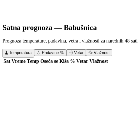
Satna prognoza —
Babušnica
Prognoza temperature, padavina, vetra i vlažnosti za narednih 48 sati
🌡️ Temperatura
💧 Padavine %
💨 Vetar
💦 Vlažnost
Sat
Vreme
Temp
Oseća se
Kiša %
Vetar
Vlažnost