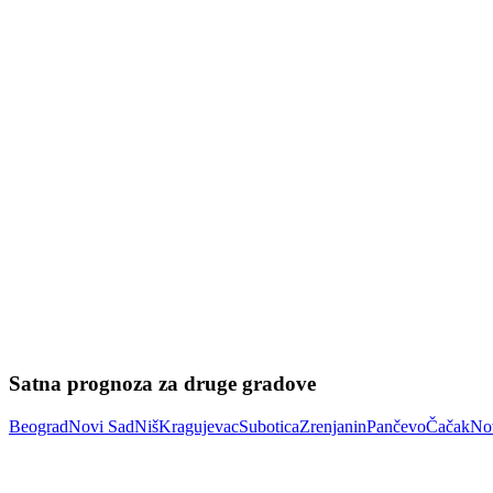
Satna prognoza za druge gradove
Beograd
Novi Sad
Niš
Kragujevac
Subotica
Zrenjanin
Pančevo
Čačak
No