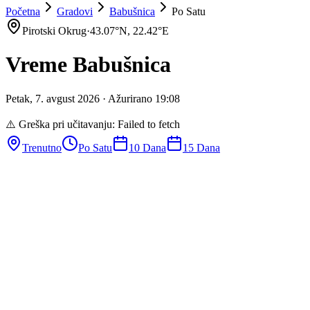
Početna
Gradovi
Babušnica
Po Satu
Pirotski Okrug
·
43.07
°N,
22.42
°E
Vreme
Babušnica
Petak
,
7
.
avgust
2026
· Ažurirano
19
:
08
⚠️ Greška pri učitavanju:
Failed to fetch
Trenutno
Po Satu
10 Dana
15 Dana