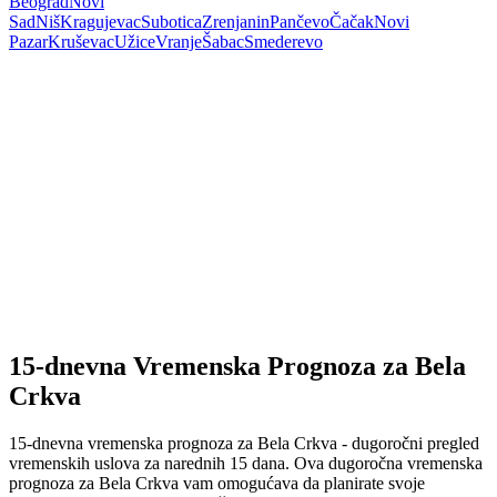
Beograd
Novi
Sad
Niš
Kragujevac
Subotica
Zrenjanin
Pančevo
Čačak
Novi
Pazar
Kruševac
Užice
Vranje
Šabac
Smederevo
15-dnevna Vremenska Prognoza za Bela
Crkva
15-dnevna vremenska prognoza za Bela Crkva - dugoročni pregled
vremenskih uslova za narednih 15 dana. Ova dugoročna vremenska
prognoza za Bela Crkva vam omogućava da planirate svoje