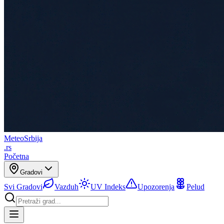
Meteo
Srbija
.rs
Početna
Gradovi
Svi Gradovi
Vazduh
UV Indeks
Upozorenja
Pelud