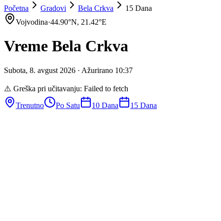
Početna
Gradovi
Bela Crkva
15 Dana
Vojvodina
·
44.90
°N,
21.42
°E
Vreme
Bela Crkva
Subota
,
8
.
avgust
2026
· Ažurirano
10
:
37
⚠️ Greška pri učitavanju:
Failed to fetch
Trenutno
Po Satu
10 Dana
15 Dana