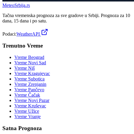
Meteo
Srbija
.rs
Tačna vremenska prognoza za sve gradove u Srbiji. Prognoza za 10
dana, 15 dana i po satu.
Podaci:
WeatherAPI
Trenutno Vreme
Vreme
Beograd
Vreme
Novi Sad
Vreme
Niš
Vreme
Kragujevac
Vreme
Subotica
Vreme
Zrenjanin
Vreme
Pančevo
Vreme
Čačak
Vreme
Novi Pazar
Vreme
Kruševac
Vreme
Užice
Vreme
Vranje
Satna Prognoza