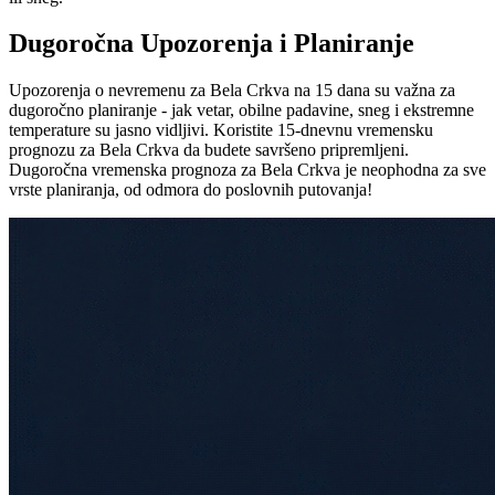
Dugoročna Upozorenja i Planiranje
Upozorenja o nevremenu za Bela Crkva na 15 dana su važna za
dugoročno planiranje - jak vetar, obilne padavine, sneg i ekstremne
temperature su jasno vidljivi. Koristite 15-dnevnu vremensku
prognozu za Bela Crkva da budete savršeno pripremljeni.
Dugoročna vremenska prognoza za Bela Crkva je neophodna za sve
vrste planiranja, od odmora do poslovnih putovanja!