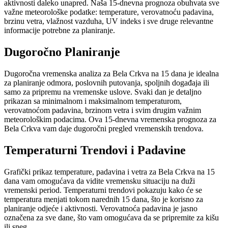
aktivnosti daleko unapred. Naša 15-dnevna prognoza obuhvata sve
važne meteorološke podatke: temperature, verovatnoću padavina,
brzinu vetra, vlažnost vazduha, UV indeks i sve druge relevantne
informacije potrebne za planiranje.
Dugoročno Planiranje
Dugoročna vremenska analiza za Bela Crkva na 15 dana je idealna
za planiranje odmora, poslovnih putovanja, spoljnih događaja ili
samo za pripremu na vremenske uslove. Svaki dan je detaljno
prikazan sa minimalnom i maksimalnom temperaturom,
verovatnoćom padavina, brzinom vetra i svim drugim važnim
meteorološkim podacima. Ova 15-dnevna vremenska prognoza za
Bela Crkva vam daje dugoročni pregled vremenskih trendova.
Temperaturni Trendovi i Padavine
Grafički prikaz temperature, padavina i vetra za Bela Crkva na 15
dana vam omogućava da vidite vremensku situaciju na duži
vremenski period. Temperaturni trendovi pokazuju kako će se
temperatura menjati tokom narednih 15 dana, što je korisno za
planiranje odjeće i aktivnosti. Verovatnoća padavina je jasno
označena za sve dane, što vam omogućava da se pripremite za kišu
ili sneg.