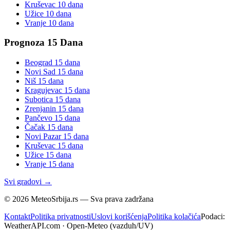
Kruševac
10 dana
Užice
10 dana
Vranje
10 dana
Prognoza 15 Dana
Beograd
15 dana
Novi Sad
15 dana
Niš
15 dana
Kragujevac
15 dana
Subotica
15 dana
Zrenjanin
15 dana
Pančevo
15 dana
Čačak
15 dana
Novi Pazar
15 dana
Kruševac
15 dana
Užice
15 dana
Vranje
15 dana
Svi gradovi →
©
2026
MeteoSrbija.rs — Sva prava zadržana
Kontakt
Politika privatnosti
Uslovi korišćenja
Politika kolačića
Podaci:
WeatherAPI.com · Open-Meteo (vazduh/UV)