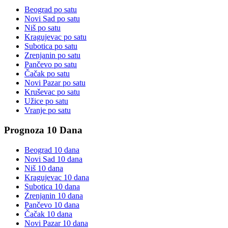
Beograd
po satu
Novi Sad
po satu
Niš
po satu
Kragujevac
po satu
Subotica
po satu
Zrenjanin
po satu
Pančevo
po satu
Čačak
po satu
Novi Pazar
po satu
Kruševac
po satu
Užice
po satu
Vranje
po satu
Prognoza 10 Dana
Beograd
10 dana
Novi Sad
10 dana
Niš
10 dana
Kragujevac
10 dana
Subotica
10 dana
Zrenjanin
10 dana
Pančevo
10 dana
Čačak
10 dana
Novi Pazar
10 dana