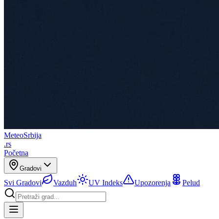
Meteo
Srbija
.rs
Početna
Gradovi
Svi Gradovi
Vazduh
UV Indeks
Upozorenja
Pelud