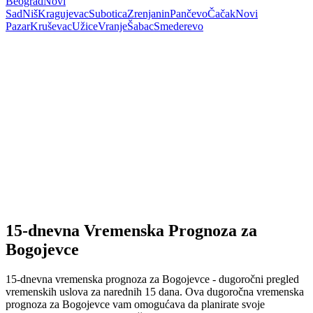
Beograd
Novi
Sad
Niš
Kragujevac
Subotica
Zrenjanin
Pančevo
Čačak
Novi
Pazar
Kruševac
Užice
Vranje
Šabac
Smederevo
15-dnevna Vremenska Prognoza za
Bogojevce
15-dnevna vremenska prognoza za Bogojevce - dugoročni pregled
vremenskih uslova za narednih 15 dana. Ova dugoročna vremenska
prognoza za Bogojevce vam omogućava da planirate svoje