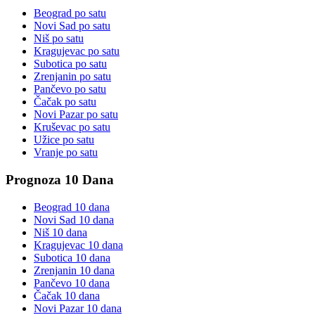
Beograd
po satu
Novi Sad
po satu
Niš
po satu
Kragujevac
po satu
Subotica
po satu
Zrenjanin
po satu
Pančevo
po satu
Čačak
po satu
Novi Pazar
po satu
Kruševac
po satu
Užice
po satu
Vranje
po satu
Prognoza 10 Dana
Beograd
10 dana
Novi Sad
10 dana
Niš
10 dana
Kragujevac
10 dana
Subotica
10 dana
Zrenjanin
10 dana
Pančevo
10 dana
Čačak
10 dana
Novi Pazar
10 dana