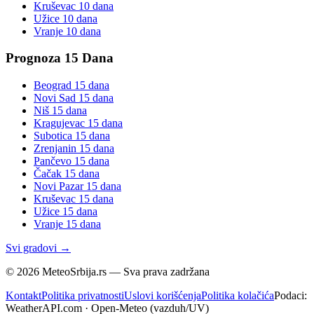
Kruševac
10 dana
Užice
10 dana
Vranje
10 dana
Prognoza 15 Dana
Beograd
15 dana
Novi Sad
15 dana
Niš
15 dana
Kragujevac
15 dana
Subotica
15 dana
Zrenjanin
15 dana
Pančevo
15 dana
Čačak
15 dana
Novi Pazar
15 dana
Kruševac
15 dana
Užice
15 dana
Vranje
15 dana
Svi gradovi →
©
2026
MeteoSrbija.rs — Sva prava zadržana
Kontakt
Politika privatnosti
Uslovi korišćenja
Politika kolačića
Podaci:
WeatherAPI.com · Open-Meteo (vazduh/UV)