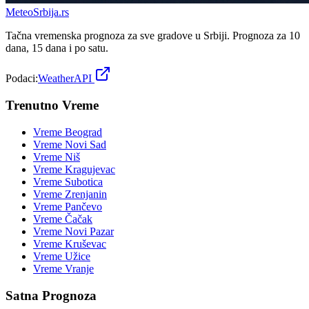
Meteo
Srbija
.rs
Tačna vremenska prognoza za sve gradove u Srbiji. Prognoza za 10
dana, 15 dana i po satu.
Podaci:
WeatherAPI
Trenutno Vreme
Vreme
Beograd
Vreme
Novi Sad
Vreme
Niš
Vreme
Kragujevac
Vreme
Subotica
Vreme
Zrenjanin
Vreme
Pančevo
Vreme
Čačak
Vreme
Novi Pazar
Vreme
Kruševac
Vreme
Užice
Vreme
Vranje
Satna Prognoza