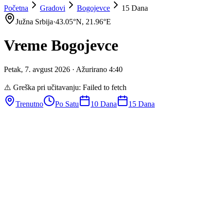
Početna
Gradovi
Bogojevce
15 Dana
Južna Srbija
·
43.05
°N,
21.96
°E
Vreme
Bogojevce
Petak
,
7
.
avgust
2026
· Ažurirano
4
:
40
⚠️ Greška pri učitavanju:
Failed to fetch
Trenutno
Po Satu
10 Dana
15 Dana