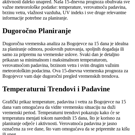
aktivnosti daleko unapred. Naša 15-dnevna prognoza obuhvata sve
važne meteorološke podatke: temperature, verovatnoću padavina,
brzinu vetra, vlažnost vazduha, UV indeks i sve druge relevantne
informacije potrebne za planiranje.
Dugoročno Planiranje
Dugoročna vremenska analiza za Bogojevce na 15 dana je idealna
za planiranje odmora, poslovnih putovanja, spoljnih događaja ili
samo za pripremu na vremenske uslove. Svaki dan je detaljno
prikazan sa minimalnom i maksimalnom temperaturom,
verovatnoćom padavina, brzinom vetra i svim drugim važnim
meteorološkim podacima. Ova 15-dnevna vremenska prognoza za
Bogojevce vam daje dugoročni pregled vremenskih trendova.
Temperaturni Trendovi i Padavine
Grafički prikaz temperature, padavina i vetra za Bogojevce na 15
dana vam omogućava da vidite vremensku situaciju na duži
vremenski period. Temperaturni trendovi pokazuju kako će se
temperatura menjati tokom narednih 15 dana, što je korisno za
planiranje odjeće i aktivnosti. Verovatnoća padavina je jasno
označena za sve dane, što vam omogućava da se pripremite za kišu
ili sneg.