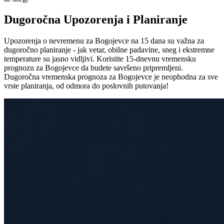
Dugoročna Upozorenja i Planiranje
Upozorenja o nevremenu za Bogojevce na 15 dana su važna za
dugoročno planiranje - jak vetar, obilne padavine, sneg i ekstremne
temperature su jasno vidljivi. Koristite 15-dnevnu vremensku
prognozu za Bogojevce da budete savršeno pripremljeni.
Dugoročna vremenska prognoza za Bogojevce je neophodna za sve
vrste planiranja, od odmora do poslovnih putovanja!