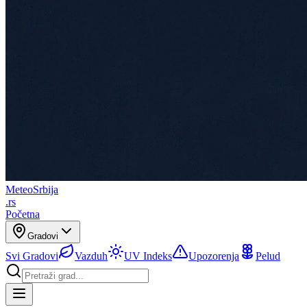
Meteo
Srbija
.rs
Početna
Gradovi
Svi Gradovi
Vazduh
UV Indeks
Upozorenja
Pelud