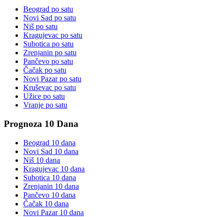
Beograd
po satu
Novi Sad
po satu
Niš
po satu
Kragujevac
po satu
Subotica
po satu
Zrenjanin
po satu
Pančevo
po satu
Čačak
po satu
Novi Pazar
po satu
Kruševac
po satu
Užice
po satu
Vranje
po satu
Prognoza 10 Dana
Beograd
10 dana
Novi Sad
10 dana
Niš
10 dana
Kragujevac
10 dana
Subotica
10 dana
Zrenjanin
10 dana
Pančevo
10 dana
Čačak
10 dana
Novi Pazar
10 dana