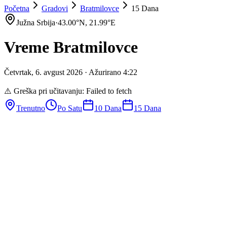
Početna
Gradovi
Bratmilovce
15 Dana
Južna Srbija
·
43.00
°N,
21.99
°E
Vreme
Bratmilovce
Četvrtak
,
6
.
avgust
2026
· Ažurirano
4
:
22
⚠️ Greška pri učitavanju:
Failed to fetch
Trenutno
Po Satu
10 Dana
15 Dana