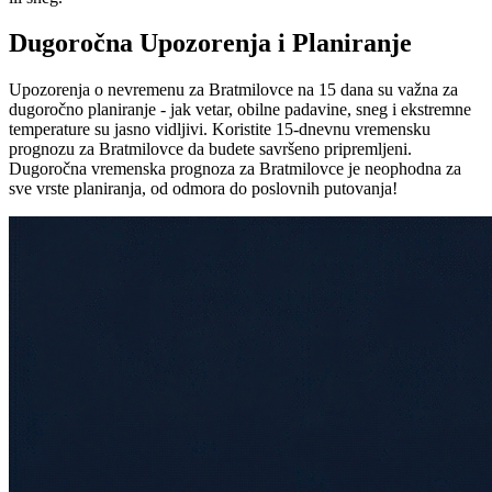
Dugoročna Upozorenja i Planiranje
Upozorenja o nevremenu za Bratmilovce na 15 dana su važna za
dugoročno planiranje - jak vetar, obilne padavine, sneg i ekstremne
temperature su jasno vidljivi. Koristite 15-dnevnu vremensku
prognozu za Bratmilovce da budete savršeno pripremljeni.
Dugoročna vremenska prognoza za Bratmilovce je neophodna za
sve vrste planiranja, od odmora do poslovnih putovanja!