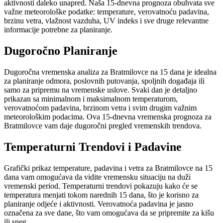
aktivnosti daleko unapred. Naša 15-dnevna prognoza obuhvata sve
važne meteorološke podatke: temperature, verovatnoću padavina,
brzinu vetra, vlažnost vazduha, UV indeks i sve druge relevantne
informacije potrebne za planiranje.
Dugoročno Planiranje
Dugoročna vremenska analiza za Bratmilovce na 15 dana je idealna
za planiranje odmora, poslovnih putovanja, spoljnih događaja ili
samo za pripremu na vremenske uslove. Svaki dan je detaljno
prikazan sa minimalnom i maksimalnom temperaturom,
verovatnoćom padavina, brzinom vetra i svim drugim važnim
meteorološkim podacima. Ova 15-dnevna vremenska prognoza za
Bratmilovce vam daje dugoročni pregled vremenskih trendova.
Temperaturni Trendovi i Padavine
Grafički prikaz temperature, padavina i vetra za Bratmilovce na 15
dana vam omogućava da vidite vremensku situaciju na duži
vremenski period. Temperaturni trendovi pokazuju kako će se
temperatura menjati tokom narednih 15 dana, što je korisno za
planiranje odjeće i aktivnosti. Verovatnoća padavina je jasno
označena za sve dane, što vam omogućava da se pripremite za kišu
ili sneg.