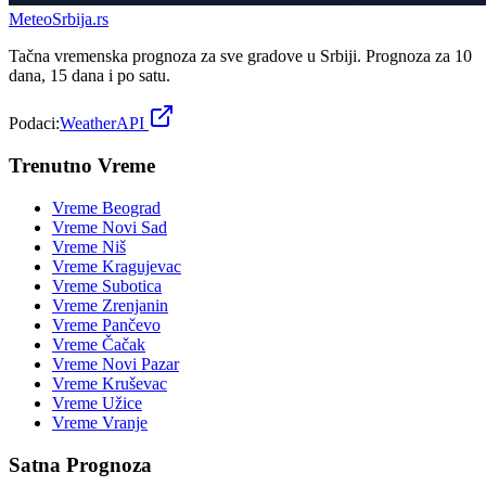
Meteo
Srbija
.rs
Tačna vremenska prognoza za sve gradove u Srbiji. Prognoza za 10
dana, 15 dana i po satu.
Podaci:
WeatherAPI
Trenutno Vreme
Vreme
Beograd
Vreme
Novi Sad
Vreme
Niš
Vreme
Kragujevac
Vreme
Subotica
Vreme
Zrenjanin
Vreme
Pančevo
Vreme
Čačak
Vreme
Novi Pazar
Vreme
Kruševac
Vreme
Užice
Vreme
Vranje
Satna Prognoza