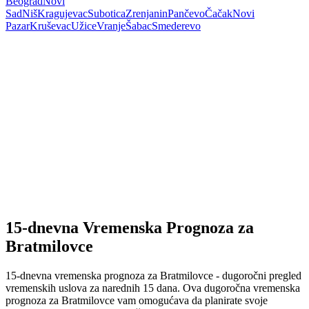
Beograd
Novi
Sad
Niš
Kragujevac
Subotica
Zrenjanin
Pančevo
Čačak
Novi
Pazar
Kruševac
Užice
Vranje
Šabac
Smederevo
15-dnevna Vremenska Prognoza za
Bratmilovce
15-dnevna vremenska prognoza za Bratmilovce - dugoročni pregled
vremenskih uslova za narednih 15 dana. Ova dugoročna vremenska
prognoza za Bratmilovce vam omogućava da planirate svoje