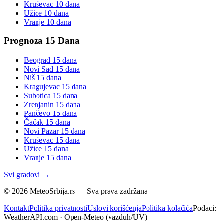
Kruševac
10 dana
Užice
10 dana
Vranje
10 dana
Prognoza 15 Dana
Beograd
15 dana
Novi Sad
15 dana
Niš
15 dana
Kragujevac
15 dana
Subotica
15 dana
Zrenjanin
15 dana
Pančevo
15 dana
Čačak
15 dana
Novi Pazar
15 dana
Kruševac
15 dana
Užice
15 dana
Vranje
15 dana
Svi gradovi →
©
2026
MeteoSrbija.rs — Sva prava zadržana
Kontakt
Politika privatnosti
Uslovi korišćenja
Politika kolačića
Podaci:
WeatherAPI.com · Open-Meteo (vazduh/UV)