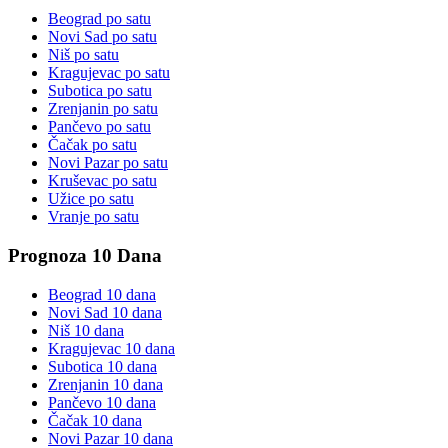
Beograd
po satu
Novi Sad
po satu
Niš
po satu
Kragujevac
po satu
Subotica
po satu
Zrenjanin
po satu
Pančevo
po satu
Čačak
po satu
Novi Pazar
po satu
Kruševac
po satu
Užice
po satu
Vranje
po satu
Prognoza 10 Dana
Beograd
10 dana
Novi Sad
10 dana
Niš
10 dana
Kragujevac
10 dana
Subotica
10 dana
Zrenjanin
10 dana
Pančevo
10 dana
Čačak
10 dana
Novi Pazar
10 dana