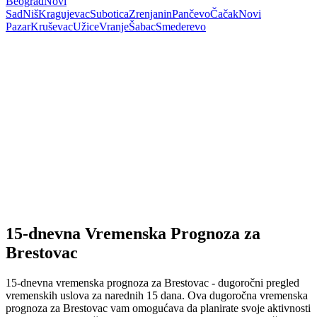
Beograd
Novi
Sad
Niš
Kragujevac
Subotica
Zrenjanin
Pančevo
Čačak
Novi
Pazar
Kruševac
Užice
Vranje
Šabac
Smederevo
15-dnevna Vremenska Prognoza za
Brestovac
15-dnevna vremenska prognoza za Brestovac - dugoročni pregled
vremenskih uslova za narednih 15 dana. Ova dugoročna vremenska
prognoza za Brestovac vam omogućava da planirate svoje aktivnosti