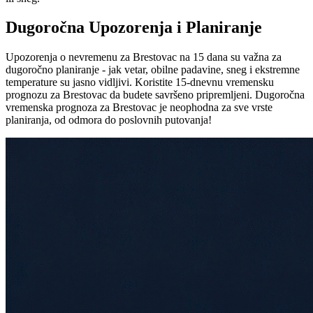
Dugoročna Upozorenja i Planiranje
Upozorenja o nevremenu za Brestovac na 15 dana su važna za
dugoročno planiranje - jak vetar, obilne padavine, sneg i ekstremne
temperature su jasno vidljivi. Koristite 15-dnevnu vremensku
prognozu za Brestovac da budete savršeno pripremljeni. Dugoročna
vremenska prognoza za Brestovac je neophodna za sve vrste
planiranja, od odmora do poslovnih putovanja!