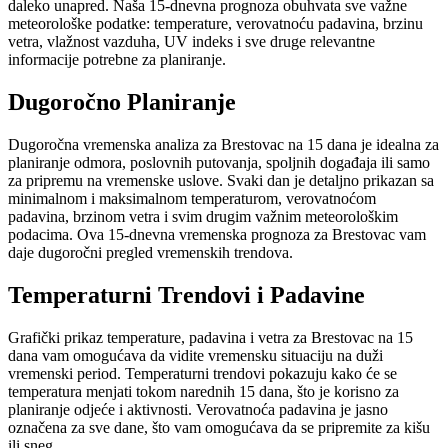
daleko unapred. Naša 15-dnevna prognoza obuhvata sve važne
meteorološke podatke: temperature, verovatnoću padavina, brzinu
vetra, vlažnost vazduha, UV indeks i sve druge relevantne
informacije potrebne za planiranje.
Dugoročno Planiranje
Dugoročna vremenska analiza za Brestovac na 15 dana je idealna za
planiranje odmora, poslovnih putovanja, spoljnih događaja ili samo
za pripremu na vremenske uslove. Svaki dan je detaljno prikazan sa
minimalnom i maksimalnom temperaturom, verovatnoćom
padavina, brzinom vetra i svim drugim važnim meteorološkim
podacima. Ova 15-dnevna vremenska prognoza za Brestovac vam
daje dugoročni pregled vremenskih trendova.
Temperaturni Trendovi i Padavine
Grafički prikaz temperature, padavina i vetra za Brestovac na 15
dana vam omogućava da vidite vremensku situaciju na duži
vremenski period. Temperaturni trendovi pokazuju kako će se
temperatura menjati tokom narednih 15 dana, što je korisno za
planiranje odjeće i aktivnosti. Verovatnoća padavina je jasno
označena za sve dane, što vam omogućava da se pripremite za kišu
ili sneg.