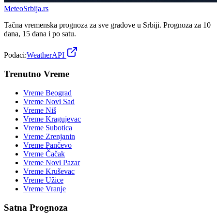
Meteo
Srbija
.rs
Tačna vremenska prognoza za sve gradove u Srbiji. Prognoza za 10
dana, 15 dana i po satu.
Podaci:
WeatherAPI
Trenutno Vreme
Vreme
Beograd
Vreme
Novi Sad
Vreme
Niš
Vreme
Kragujevac
Vreme
Subotica
Vreme
Zrenjanin
Vreme
Pančevo
Vreme
Čačak
Vreme
Novi Pazar
Vreme
Kruševac
Vreme
Užice
Vreme
Vranje
Satna Prognoza