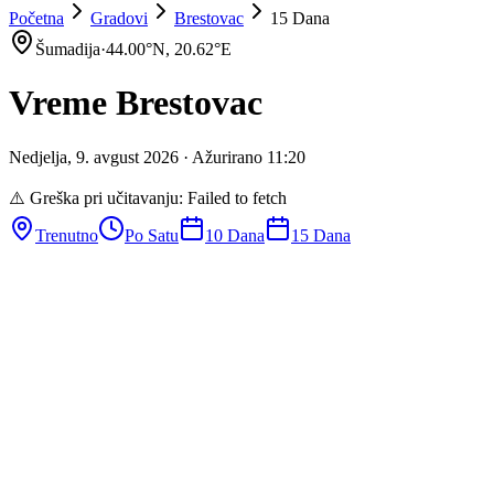
Početna
Gradovi
Brestovac
15 Dana
Šumadija
·
44.00
°N,
20.62
°E
Vreme
Brestovac
Nedjelja
,
9
.
avgust
2026
· Ažurirano
11
:
20
⚠️ Greška pri učitavanju:
Failed to fetch
Trenutno
Po Satu
10 Dana
15 Dana