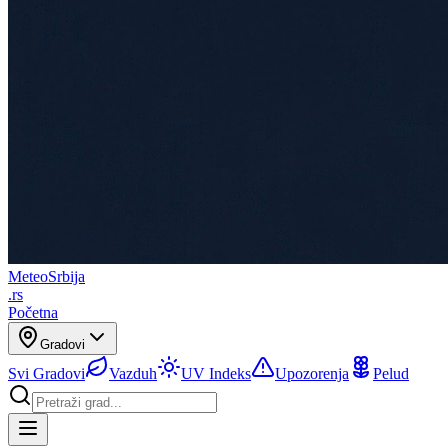
Meteo
Srbija
.rs
Početna
Gradovi
Svi Gradovi
Vazduh
UV Indeks
Upozorenja
Pelud