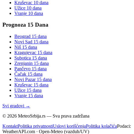
Kruševac
10 dana
Užice
10 dana
Vranje
10 dana
Prognoza 15 Dana
Beograd
15 dana
Novi Sad
15 dana
Niš
15 dana
Kragujevac
15 dana
Subotica
15 dana
Zrenjanin
15 dana
Pančevo
15 dana
Čačak
15 dana
Novi Pazar
15 dana
Kruševac
15 dana
Užice
15 dana
Vranje
15 dana
Svi gradovi →
©
2026
MeteoSrbija.rs — Sva prava zadržana
Kontakt
Politika privatnosti
Uslovi korišćenja
Politika kolačića
Podaci:
WeatherAPI.com · Open-Meteo (vazduh/UV)