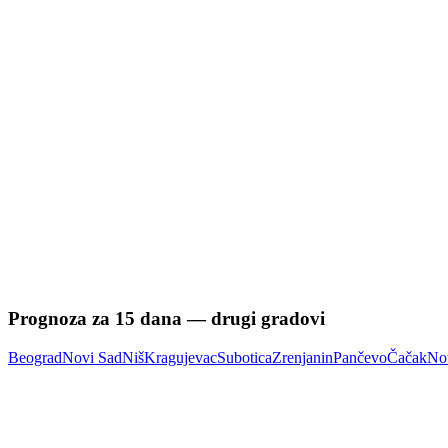
Prognoza za
15
dana — drugi gradovi
Beograd
Novi Sad
Niš
Kragujevac
Subotica
Zrenjanin
Pančevo
Čačak
No