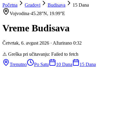
Početna
Gradovi
Budisava
15 Dana
Vojvodina
·
45.28
°N,
19.99
°E
Vreme
Budisava
Četvrtak
,
6
.
avgust
2026
· Ažurirano
0
:
32
⚠️ Greška pri učitavanju:
Failed to fetch
Trenutno
Po Satu
10 Dana
15 Dana