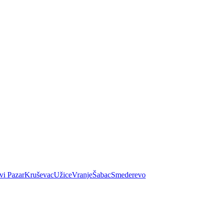
vi Pazar
Kruševac
Užice
Vranje
Šabac
Smederevo