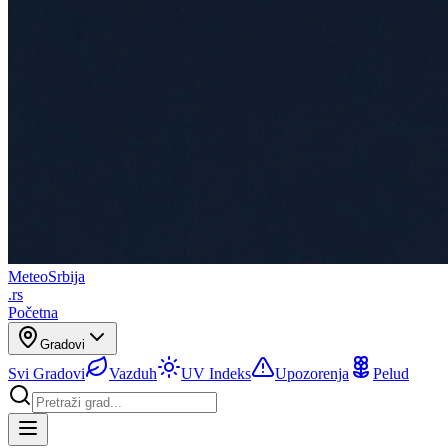
Meteo
Srbija
.rs
Početna
Gradovi
Svi Gradovi
Vazduh
UV Indeks
Upozorenja
Pelud