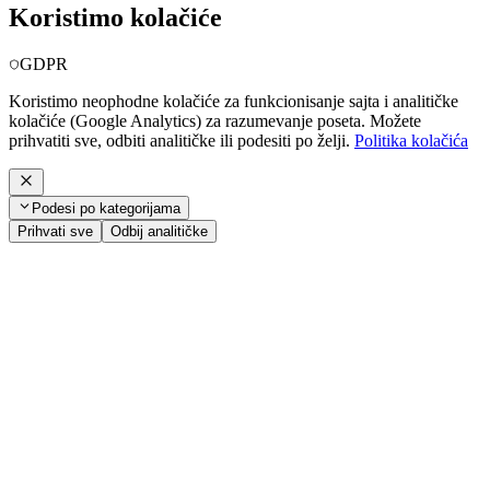
Koristimo kolačiće
GDPR
Koristimo neophodne kolačiće za funkcionisanje sajta i analitičke
kolačiće (Google Analytics) za razumevanje poseta. Možete
prihvatiti sve, odbiti analitičke ili podesiti po želji.
Politika kolačića
Podesi po kategorijama
Prihvati sve
Odbij analitičke