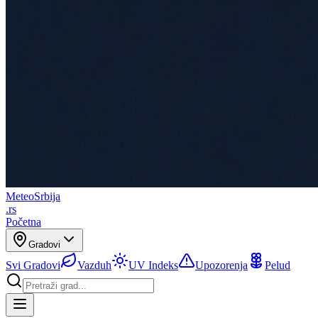
Meteo
Srbija
.rs
Početna
Gradovi
Svi Gradovi
Vazduh
UV Indeks
Upozorenja
Pelud