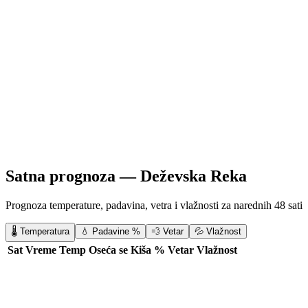
Satna prognoza —
Deževska Reka
Prognoza temperature, padavina, vetra i vlažnosti za narednih 48 sati
🌡️ Temperatura
💧 Padavine %
💨 Vetar
💦 Vlažnost
Sat
Vreme
Temp
Oseća se
Kiša %
Vetar
Vlažnost