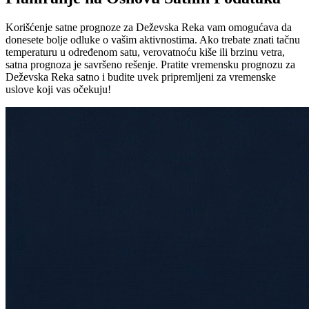
Korišćenje satne prognoze za Deževska Reka vam omogućava da
donesete bolje odluke o vašim aktivnostima. Ako trebate znati tačnu
temperaturu u određenom satu, verovatnoću kiše ili brzinu vetra,
satna prognoza je savršeno rešenje. Pratite vremensku prognozu za
Deževska Reka satno i budite uvek pripremljeni za vremenske
uslove koji vas očekuju!