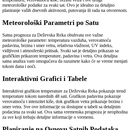
meteorološke podatke za svaki sat. Ovo je idealno za detaljno
planiranje vaših dnevnih aktivnosti, putovanja ili rada na otvorenom.
Meteorološki Parametri po Satu
Satna prognoza za Deževska Reka obuhvata sve važne
meteorološke parametre: temperatura vazduha, verovatnoća
padavina, brzina i smer vetra, relativna vlažnost, UV indeks,
vidljivost i atmosferski pritisak. Svaki sat je detaljno prikazan sa
grafičkim prikazom temperature, padavina i vetra. Ova detaljna
satna analiza vam omogućava da razumete kako će se vreme menjati
tokom dana i noći.
Interaktivni Grafici i Tabele
Interaktivni grafikon temperature za Deževska Reka pokazuje trend
temperature tokom narednih 48 sati. Grafikon padavina pokazuje
verovatnoću i intenzitet kiše, dok grafikon vetra prikazuje brzinu i
smer vetra. Sve ove informacije su dostupne u tabeli sa detaljnim
podacima za svaki sat. Ova satna vremenska prognoza je neophodna
za sve koji trebaju detaljne informacije o vremenu.
Planiranje na Osnovu Satnih Podataka