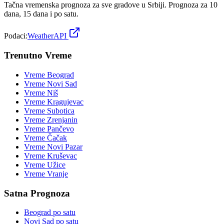
Tačna vremenska prognoza za sve gradove u Srbiji. Prognoza za 10
dana, 15 dana i po satu.
Podaci:
WeatherAPI
Trenutno Vreme
Vreme
Beograd
Vreme
Novi Sad
Vreme
Niš
Vreme
Kragujevac
Vreme
Subotica
Vreme
Zrenjanin
Vreme
Pančevo
Vreme
Čačak
Vreme
Novi Pazar
Vreme
Kruševac
Vreme
Užice
Vreme
Vranje
Satna Prognoza
Beograd
po satu
Novi Sad
po satu