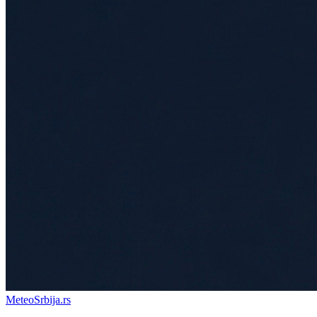
Meteo
Srbija
.rs