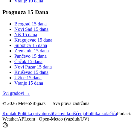
Vranje
10 dana
Prognoza 15 Dana
Beograd
15 dana
Novi Sad
15 dana
Niš
15 dana
Kragujevac
15 dana
Subotica
15 dana
Zrenjanin
15 dana
Pančevo
15 dana
Čačak
15 dana
Novi Pazar
15 dana
Kruševac
15 dana
Užice
15 dana
Vranje
15 dana
Svi gradovi →
©
2026
MeteoSrbija.rs — Sva prava zadržana
Kontakt
Politika privatnosti
Uslovi korišćenja
Politika kolačića
Podaci:
WeatherAPI.com · Open-Meteo (vazduh/UV)