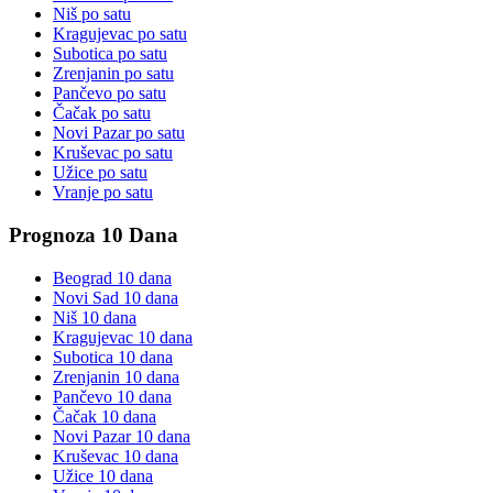
Niš
po satu
Kragujevac
po satu
Subotica
po satu
Zrenjanin
po satu
Pančevo
po satu
Čačak
po satu
Novi Pazar
po satu
Kruševac
po satu
Užice
po satu
Vranje
po satu
Prognoza 10 Dana
Beograd
10 dana
Novi Sad
10 dana
Niš
10 dana
Kragujevac
10 dana
Subotica
10 dana
Zrenjanin
10 dana
Pančevo
10 dana
Čačak
10 dana
Novi Pazar
10 dana
Kruševac
10 dana
Užice
10 dana