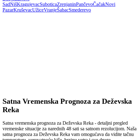
Sad
Niš
Kragujevac
Subotica
Zrenjanin
Pančevo
Čačak
Novi
Pazar
Kruševac
Užice
Vranje
Šabac
Smederevo
Satna Vremenska Prognoza za Deževska
Reka
Satna vremenska prognoza za Deževska Reka - detaljni pregled
vremenske situacije za narednih 48 sati sa satnom rezolucijom. Naša
satna prognoza za Deževska Reka vam omogućava da vidite tačnu
temperaturu, verovatnoću kiše, brzinu vetra i sve druge