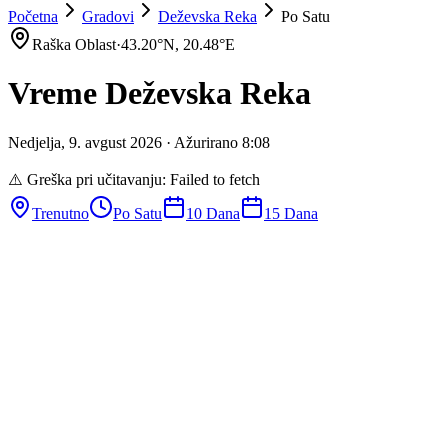
Početna
Gradovi
Deževska Reka
Po Satu
Raška Oblast
·
43.20
°N,
20.48
°E
Vreme
Deževska Reka
Nedjelja
,
9
.
avgust
2026
· Ažurirano
8
:
08
⚠️ Greška pri učitavanju:
Failed to fetch
Trenutno
Po Satu
10 Dana
15 Dana