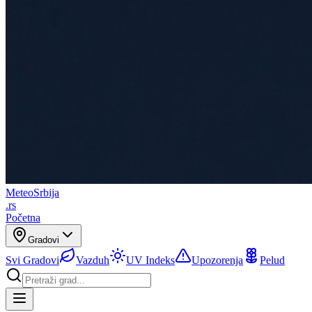
Meteo
Srbija
.rs
Početna
Gradovi
Svi Gradovi
Vazduh
UV Indeks
Upozorenja
Pelud