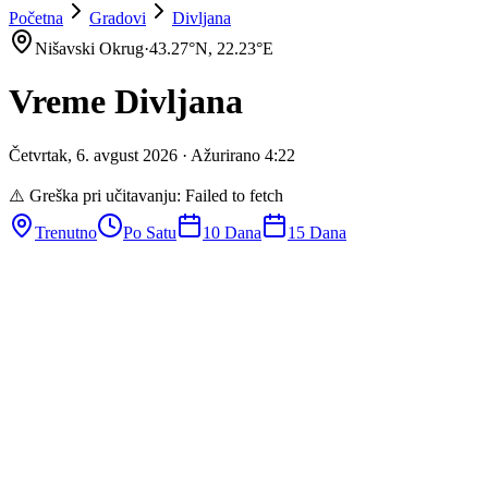
Početna
Gradovi
Divljana
Nišavski Okrug
·
43.27
°N,
22.23
°E
Vreme
Divljana
Četvrtak
,
6
.
avgust
2026
· Ažurirano
4
:
22
⚠️ Greška pri učitavanju:
Failed to fetch
Trenutno
Po Satu
10 Dana
15 Dana