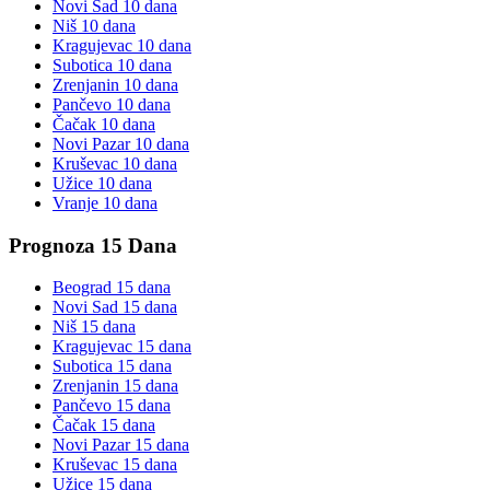
Novi Sad
10 dana
Niš
10 dana
Kragujevac
10 dana
Subotica
10 dana
Zrenjanin
10 dana
Pančevo
10 dana
Čačak
10 dana
Novi Pazar
10 dana
Kruševac
10 dana
Užice
10 dana
Vranje
10 dana
Prognoza 15 Dana
Beograd
15 dana
Novi Sad
15 dana
Niš
15 dana
Kragujevac
15 dana
Subotica
15 dana
Zrenjanin
15 dana
Pančevo
15 dana
Čačak
15 dana
Novi Pazar
15 dana
Kruševac
15 dana
Užice
15 dana