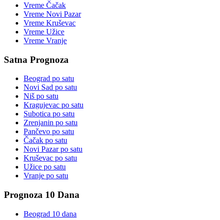
Vreme
Čačak
Vreme
Novi Pazar
Vreme
Kruševac
Vreme
Užice
Vreme
Vranje
Satna Prognoza
Beograd
po satu
Novi Sad
po satu
Niš
po satu
Kragujevac
po satu
Subotica
po satu
Zrenjanin
po satu
Pančevo
po satu
Čačak
po satu
Novi Pazar
po satu
Kruševac
po satu
Užice
po satu
Vranje
po satu
Prognoza 10 Dana
Beograd
10 dana