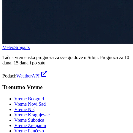
Meteo
Srbija
.rs
Tačna vremenska prognoza za sve gradove u Srbiji. Prognoza za 10
dana, 15 dana i po satu.
Podaci:
WeatherAPI
Trenutno Vreme
Vreme
Beograd
Vreme
Novi Sad
Vreme
Niš
Vreme
Kragujevac
Vreme
Subotica
Vreme
Zrenjanin
Vreme
Pančevo