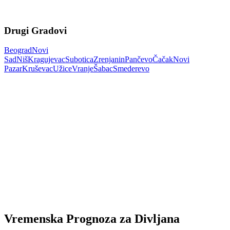
Drugi Gradovi
Beograd
Novi
Sad
Niš
Kragujevac
Subotica
Zrenjanin
Pančevo
Čačak
Novi
Pazar
Kruševac
Užice
Vranje
Šabac
Smederevo
Vremenska Prognoza za Divljana