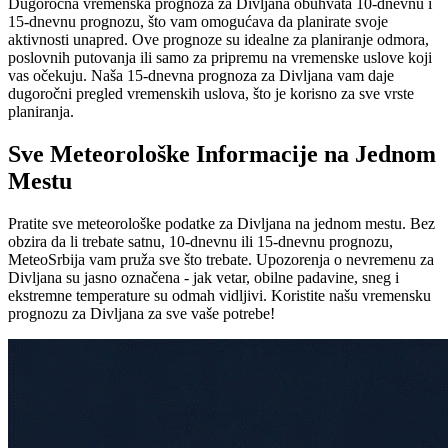
Dugoročna vremenska prognoza za Divljana obuhvata 10-dnevnu i
15-dnevnu prognozu, što vam omogućava da planirate svoje
aktivnosti unapred. Ove prognoze su idealne za planiranje odmora,
poslovnih putovanja ili samo za pripremu na vremenske uslove koji
vas očekuju. Naša 15-dnevna prognoza za Divljana vam daje
dugoročni pregled vremenskih uslova, što je korisno za sve vrste
planiranja.
Sve Meteorološke Informacije na Jednom
Mestu
Pratite sve meteorološke podatke za Divljana na jednom mestu. Bez
obzira da li trebate satnu, 10-dnevnu ili 15-dnevnu prognozu,
MeteoSrbija vam pruža sve što trebate. Upozorenja o nevremenu za
Divljana su jasno označena - jak vetar, obilne padavine, sneg i
ekstremne temperature su odmah vidljivi. Koristite našu vremensku
prognozu za Divljana za sve vaše potrebe!