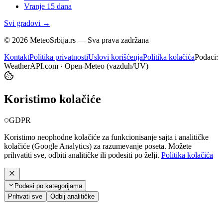
Vranje
15 dana
Svi gradovi →
©
2026
MeteoSrbija.rs — Sva prava zadržana
Kontakt
Politika privatnosti
Uslovi korišćenja
Politika kolačića
Podaci:
WeatherAPI.com · Open-Meteo (vazduh/UV)
Koristimo kolačiće
GDPR
Koristimo neophodne kolačiće za funkcionisanje sajta i analitičke
kolačiće (Google Analytics) za razumevanje poseta. Možete
prihvatiti sve, odbiti analitičke ili podesiti po želji.
Politika kolačića
Podesi po kategorijama
Prihvati sve
Odbij analitičke