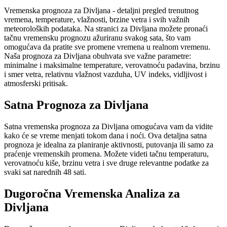
Vremenska prognoza za Divljana - detaljni pregled trenutnog
vremena, temperature, vlažnosti, brzine vetra i svih važnih
meteoroloških podataka. Na stranici za Divljana možete pronaći
tačnu vremensku prognozu ažuriranu svakog sata, što vam
omogućava da pratite sve promene vremena u realnom vremenu.
Naša prognoza za Divljana obuhvata sve važne parametre:
minimalne i maksimalne temperature, verovatnoću padavina, brzinu
i smer vetra, relativnu vlažnost vazduha, UV indeks, vidljivost i
atmosferski pritisak.
Satna Prognoza za Divljana
Satna vremenska prognoza za Divljana omogućava vam da vidite
kako će se vreme menjati tokom dana i noći. Ova detaljna satna
prognoza je idealna za planiranje aktivnosti, putovanja ili samo za
praćenje vremenskih promena. Možete videti tačnu temperaturu,
verovatnoću kiše, brzinu vetra i sve druge relevantne podatke za
svaki sat narednih 48 sati.
Dugoročna Vremenska Analiza za
Divljana