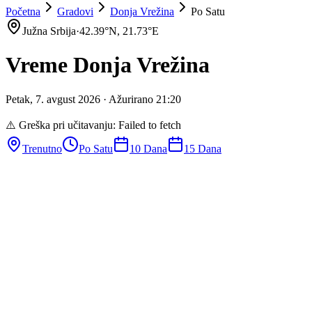
Početna
Gradovi
Donja Vrežina
Po Satu
Južna Srbija
·
42.39
°N,
21.73
°E
Vreme
Donja Vrežina
Petak
,
7
.
avgust
2026
· Ažurirano
21
:
20
⚠️ Greška pri učitavanju:
Failed to fetch
Trenutno
Po Satu
10 Dana
15 Dana