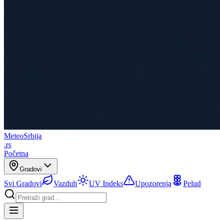
Meteo
Srbija
.rs
Početna
Gradovi
Svi Gradovi
Vazduh
UV Indeks
Upozorenja
Pelud