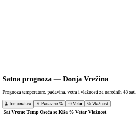
Satna prognoza —
Donja Vrežina
Prognoza temperature, padavina, vetra i vlažnosti za narednih 48 sati
🌡️ Temperatura
💧 Padavine %
💨 Vetar
💦 Vlažnost
Sat
Vreme
Temp
Oseća se
Kiša %
Vetar
Vlažnost