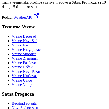
Tačna vremenska prognoza za sve gradove u Srbiji. Prognoza za 10
dana, 15 dana i po satu.
Podaci:
WeatherAPI
Trenutno Vreme
Vreme
Beograd
Vreme
Novi Sad
Vreme
Niš
Vreme
Kragujevac
Vreme
Subotica
Vreme
Zrenjanin
Vreme
Pančevo
Vreme
Čačak
Vreme
Novi Pazar
Vreme
Kruševac
Vreme
Užice
Vreme
Vranje
Satna Prognoza
Beograd
po satu
Novi Sad
po satu