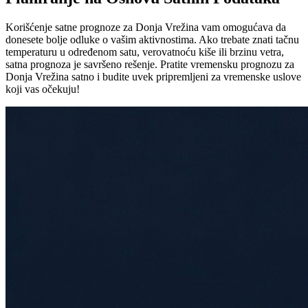
Korišćenje satne prognoze za Donja Vrežina vam omogućava da
donesete bolje odluke o vašim aktivnostima. Ako trebate znati tačnu
temperaturu u određenom satu, verovatnoću kiše ili brzinu vetra,
satna prognoza je savršeno rešenje. Pratite vremensku prognozu za
Donja Vrežina satno i budite uvek pripremljeni za vremenske uslove
koji vas očekuju!