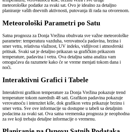
meteorološke podatke za svaki sat. Ovo je idealno za detaljno
planiranje vaših dnevnih aktivnosti, putovanja ili rada na otvorenom.
Meteorološki Parametri po Satu
Satna prognoza za Donja Vrežina obuhvata sve važne meteorološke
parametre: temperatura vazduha, verovatnoća padavina, brzina i
smer vetra, relativna vlažnost, UV indeks, vidljivost i atmosferski
pritisak. Svaki sat je detaljno prikazan sa grafičkim prikazom
temperature, padavina i vetra. Ova detaljna satna analiza vam
omogućava da razumete kako će se vreme menjati tokom dana i
noći.
Interaktivni Grafici i Tabele
Interaktivni grafikon temperature za Donja Vrežina pokazuje trend
temperature tokom narednih 48 sati. Grafikon padavina pokazuje
verovatnoću i intenzitet kiše, dok grafikon vetra prikazuje brzinu i
smer vetra. Sve ove informacije su dostupne u tabeli sa detaljnim
podacima za svaki sat. Ova satna vremenska prognoza je neophodna
za sve koji trebaju detaljne informacije o vremenu.
Planiranje na Osnovu Satnih Podataka