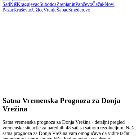
Sad
Niš
Kragujevac
Subotica
Zrenjanin
Pančevo
Čačak
Novi
Pazar
Kruševac
Užice
Vranje
Šabac
Smederevo
Satna Vremenska Prognoza za Donja
Vrežina
Satna vremenska prognoza za Donja Vrežina - detaljni pregled
vremenske situacije za narednih 48 sati sa satnom rezolucijom. Naša
satna prognoza za Donja Vrežina vam omogućava da vidite tačnu
temperaturu, verovatnoću kiše, brzinu vetra i sve druge