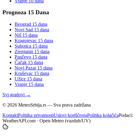
Vranje
10 dana
Prognoza 15 Dana
Beograd
15 dana
Novi Sad
15 dana
Niš
15 dana
Kragujevac
15 dana
Subotica
15 dana
Zrenjanin
15 dana
Pančevo
15 dana
Čačak
15 dana
Novi Pazar
15 dana
Kruševac
15 dana
Užice
15 dana
Vranje
15 dana
Svi gradovi →
©
2026
MeteoSrbija.rs — Sva prava zadržana
Kontakt
Politika privatnosti
Uslovi korišćenja
Politika kolačića
Podaci:
WeatherAPI.com · Open-Meteo (vazduh/UV)