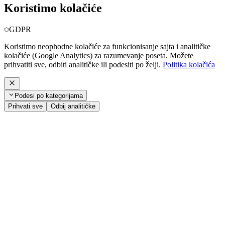
Koristimo kolačiće
GDPR
Koristimo neophodne kolačiće za funkcionisanje sajta i analitičke
kolačiće (Google Analytics) za razumevanje poseta. Možete
prihvatiti sve, odbiti analitičke ili podesiti po želji.
Politika kolačića
Podesi po kategorijama
Prihvati sve
Odbij analitičke