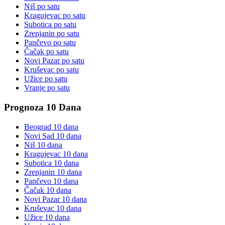
Niš
po satu
Kragujevac
po satu
Subotica
po satu
Zrenjanin
po satu
Pančevo
po satu
Čačak
po satu
Novi Pazar
po satu
Kruševac
po satu
Užice
po satu
Vranje
po satu
Prognoza 10 Dana
Beograd
10 dana
Novi Sad
10 dana
Niš
10 dana
Kragujevac
10 dana
Subotica
10 dana
Zrenjanin
10 dana
Pančevo
10 dana
Čačak
10 dana
Novi Pazar
10 dana
Kruševac
10 dana
Užice
10 dana