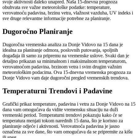
svoje aktivnosti daleko unapred. Naša 15-dnevna prognoza
obuhvata sve važne meteorološke podatke: temperature,
verovatnoću padavina, brzinu vetra, vlažnost vazduha, UV indeks i
sve druge relevantne informacije potrebne za planiranje.
Dugoročno Planiranje
Dugoročna vremenska analiza za Donje Vidovo na 15 dana je
idealna za planiranje odmora, poslovnih putovanja, spoljnih
događaja ili samo za pripremu na vremenske uslove. Svaki dan je
detaljno prikazan sa minimalnom i maksimalnom temperaturom,
verovatnoćom padavina, brzinom vetra i svim drugim važnim
meteorološkim podacima. Ova 15-dnevna vremenska prognoza za
Donje Vidovo vam daje dugoročni pregled vremenskih trendova.
Temperaturni Trendovi i Padavine
Grafički prikaz temperature, padavina i vetra za Donje Vidovo na 15
dana vam omogućava da vidite vremensku situaciju na duži
vremenski period. Temperaturni trendovi pokazuju kako će se
temperatura menjati tokom narednih 15 dana, što je korisno za
planiranje odjeće i aktivnosti. Verovatnoća padavina je jasno
označena za sve dane, što vam omogućava da se pripremite za kišu
ili sneg.