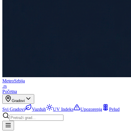
Meteo
Srbija
.rs
Početna
Gradovi
Svi Gradovi
Vazduh
UV Indeks
Upozorenja
Pelud