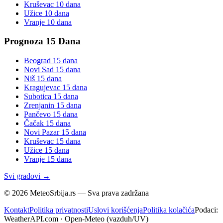
Kruševac
10 dana
Užice
10 dana
Vranje
10 dana
Prognoza 15 Dana
Beograd
15 dana
Novi Sad
15 dana
Niš
15 dana
Kragujevac
15 dana
Subotica
15 dana
Zrenjanin
15 dana
Pančevo
15 dana
Čačak
15 dana
Novi Pazar
15 dana
Kruševac
15 dana
Užice
15 dana
Vranje
15 dana
Svi gradovi →
©
2026
MeteoSrbija.rs — Sva prava zadržana
Kontakt
Politika privatnosti
Uslovi korišćenja
Politika kolačića
Podaci:
WeatherAPI.com · Open-Meteo (vazduh/UV)