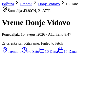
Početna
Gradovi
Donje Vidovo
15 Dana
Šumadija
·
43.80
°N,
21.37
°E
Vreme
Donje Vidovo
Ponedeljak
,
10
.
avgust
2026
· Ažurirano
8
:
47
⚠️ Greška pri učitavanju:
Failed to fetch
Trenutno
Po Satu
10 Dana
15 Dana