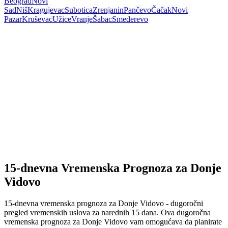
Beograd
Novi
Sad
Niš
Kragujevac
Subotica
Zrenjanin
Pančevo
Čačak
Novi
Pazar
Kruševac
Užice
Vranje
Šabac
Smederevo
15-dnevna Vremenska Prognoza za Donje
Vidovo
15-dnevna vremenska prognoza za Donje Vidovo - dugoročni
pregled vremenskih uslova za narednih 15 dana. Ova dugoročna
vremenska prognoza za Donje Vidovo vam omogućava da planirate