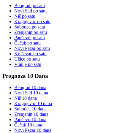
Beograd
po satu
Novi Sad
po satu
Niš
po satu
Kragujevac
po satu
Subotica
po satu
Zrenjanin
po satu
Pančevo
po satu
Čačak
po satu
Novi Pazar
po satu
Kruševac
po satu
Užice
po satu
Vranje
po satu
Prognoza 10 Dana
Beograd
10 dana
Novi Sad
10 dana
Niš
10 dana
Kragujevac
10 dana
Subotica
10 dana
Zrenjanin
10 dana
Pančevo
10 dana
Čačak
10 dana
Novi Pazar
10 dana