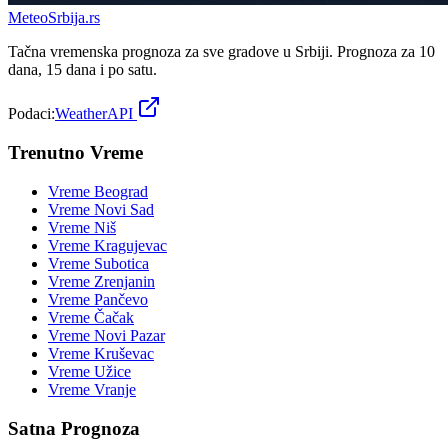
Meteo
Srbija
.rs
Tačna vremenska prognoza za sve gradove u Srbiji. Prognoza za 10
dana, 15 dana i po satu.
Podaci:
WeatherAPI
Trenutno Vreme
Vreme
Beograd
Vreme
Novi Sad
Vreme
Niš
Vreme
Kragujevac
Vreme
Subotica
Vreme
Zrenjanin
Vreme
Pančevo
Vreme
Čačak
Vreme
Novi Pazar
Vreme
Kruševac
Vreme
Užice
Vreme
Vranje
Satna Prognoza