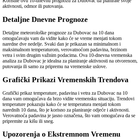
Koristite ovu 10-dnevnu prognozu za Dubovac da planirate svoje
aktivnosti, odmor ili putovanja.
Detaljne Dnevne Prognoze
Detaljne meteorološke prognoze za Dubovac na 10 dana
omogućavaju vam da vidite kako će se vreme menjati tokom
naredne dve nedelje. Svaki dan je prikazan sa minimalnom i
maksimalnom temperaturom, verovatnoćom padavina, brzinom
vetra i svim drugim važnim podacima. Ova 10-dnevna vremenska
analiza za Dubovac je idealna za planiranje aktivnosti na otvorenom,
putovanja ili samo za pripremu na vremenske uslove.
Grafički Prikazi Vremenskih Trendova
Grafički prikaz temperature, padavina i vetra za Dubovac na 10
dana vam omogućava da brzo vidite vremensku situaciju. Trendovi
temperature pokazuju kako će se temperatura menjati tokom
narednih 10 dana, što je korisno za planiranje odjeće i aktivnosti.
Verovatnoća padavina je jasno označena, što vam omogućava da se
pripremite za kišu ili sneg.
Upozorenja o Ekstremnom Vremenu