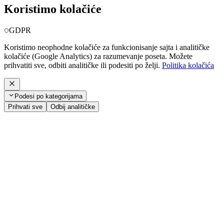
Koristimo kolačiće
GDPR
Koristimo neophodne kolačiće za funkcionisanje sajta i analitičke
kolačiće (Google Analytics) za razumevanje poseta. Možete
prihvatiti sve, odbiti analitičke ili podesiti po želji.
Politika kolačića
Podesi po kategorijama
Prihvati sve
Odbij analitičke