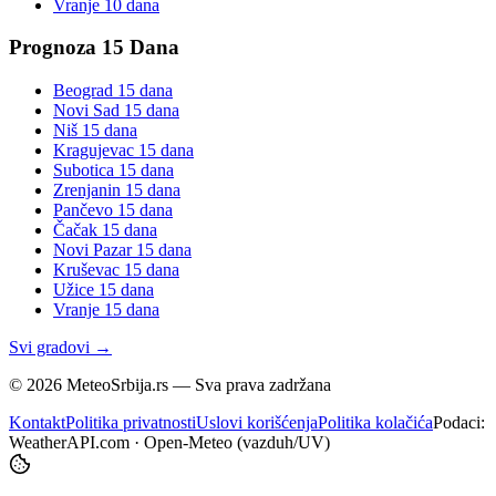
Vranje
10 dana
Prognoza 15 Dana
Beograd
15 dana
Novi Sad
15 dana
Niš
15 dana
Kragujevac
15 dana
Subotica
15 dana
Zrenjanin
15 dana
Pančevo
15 dana
Čačak
15 dana
Novi Pazar
15 dana
Kruševac
15 dana
Užice
15 dana
Vranje
15 dana
Svi gradovi →
©
2026
MeteoSrbija.rs — Sva prava zadržana
Kontakt
Politika privatnosti
Uslovi korišćenja
Politika kolačića
Podaci:
WeatherAPI.com · Open-Meteo (vazduh/UV)