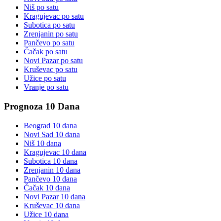
Niš
po satu
Kragujevac
po satu
Subotica
po satu
Zrenjanin
po satu
Pančevo
po satu
Čačak
po satu
Novi Pazar
po satu
Kruševac
po satu
Užice
po satu
Vranje
po satu
Prognoza 10 Dana
Beograd
10 dana
Novi Sad
10 dana
Niš
10 dana
Kragujevac
10 dana
Subotica
10 dana
Zrenjanin
10 dana
Pančevo
10 dana
Čačak
10 dana
Novi Pazar
10 dana
Kruševac
10 dana
Užice
10 dana