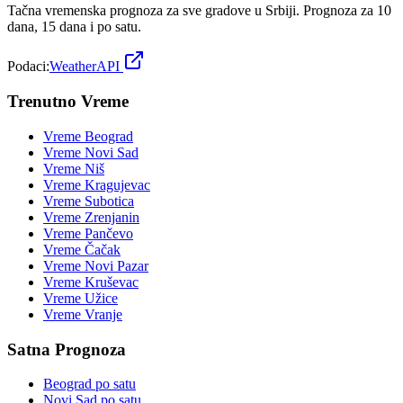
Tačna vremenska prognoza za sve gradove u Srbiji. Prognoza za 10
dana, 15 dana i po satu.
Podaci:
WeatherAPI
Trenutno Vreme
Vreme
Beograd
Vreme
Novi Sad
Vreme
Niš
Vreme
Kragujevac
Vreme
Subotica
Vreme
Zrenjanin
Vreme
Pančevo
Vreme
Čačak
Vreme
Novi Pazar
Vreme
Kruševac
Vreme
Užice
Vreme
Vranje
Satna Prognoza
Beograd
po satu
Novi Sad
po satu