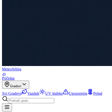
Meteo
Srbija
.rs
Početna
Gradovi
Svi Gradovi
Vazduh
UV Indeks
Upozorenja
Pelud