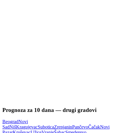
Prognoza za
10
dana — drugi gradovi
Beograd
Novi
Sad
Niš
Kragujevac
Subotica
Zrenjanin
Pančevo
Čačak
Novi
Pazar
Kruševac
Užice
Vranje
Šabac
Smederevo