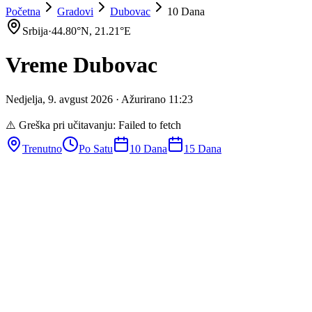
Početna
Gradovi
Dubovac
10 Dana
Srbija
·
44.80
°N,
21.21
°E
Vreme
Dubovac
Nedjelja
,
9
.
avgust
2026
· Ažurirano
11
:
23
⚠️ Greška pri učitavanju:
Failed to fetch
Trenutno
Po Satu
10 Dana
15 Dana