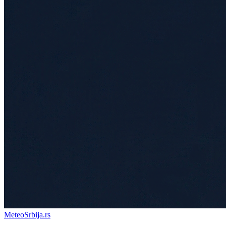
Meteo
Srbija
.rs