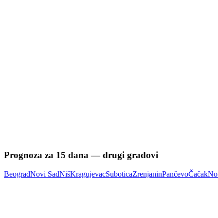
Prognoza za
15
dana — drugi gradovi
Beograd
Novi Sad
Niš
Kragujevac
Subotica
Zrenjanin
Pančevo
Čačak
No