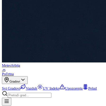
Meteo
Srbija
.rs
Početna
Gradovi
Svi Gradovi
Vazduh
UV Indeks
Upozorenja
Pelud