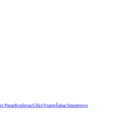
vi Pazar
Kruševac
Užice
Vranje
Šabac
Smederevo