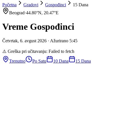
Početna
Gradovi
Gospođinci
15 Dana
Beograd
·
44.80
°N,
20.47
°E
Vreme
Gospođinci
Četvrtak
,
6
.
avgust
2026
· Ažurirano
5
:
45
⚠️ Greška pri učitavanju:
Failed to fetch
Trenutno
Po Satu
10 Dana
15 Dana