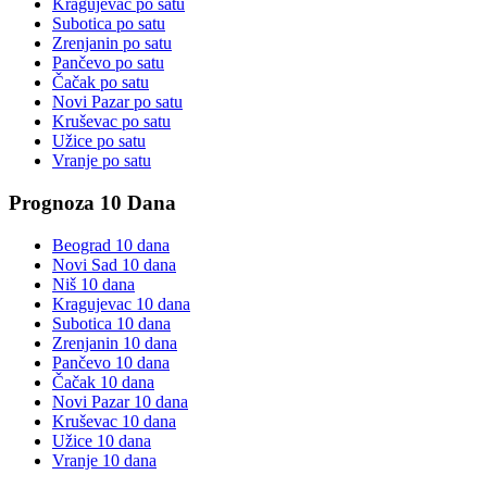
Kragujevac
po satu
Subotica
po satu
Zrenjanin
po satu
Pančevo
po satu
Čačak
po satu
Novi Pazar
po satu
Kruševac
po satu
Užice
po satu
Vranje
po satu
Prognoza 10 Dana
Beograd
10 dana
Novi Sad
10 dana
Niš
10 dana
Kragujevac
10 dana
Subotica
10 dana
Zrenjanin
10 dana
Pančevo
10 dana
Čačak
10 dana
Novi Pazar
10 dana
Kruševac
10 dana
Užice
10 dana
Vranje
10 dana