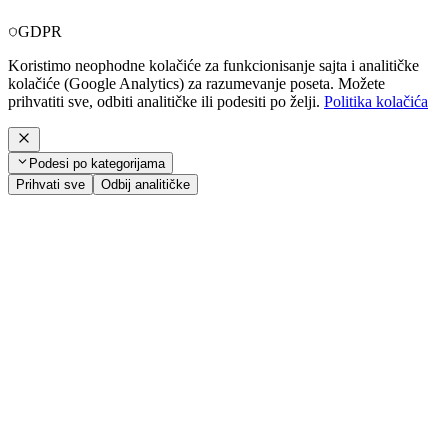
GDPR
Koristimo neophodne kolačiće za funkcionisanje sajta i analitičke
kolačiće (Google Analytics) za razumevanje poseta. Možete
prihvatiti sve, odbiti analitičke ili podesiti po želji.
Politika kolačića
Podesi po kategorijama
Prihvati sve
Odbij analitičke