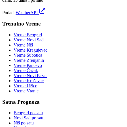
dana, 15 dana i po satu.
Podaci:
WeatherAPI
Trenutno Vreme
Vreme
Beograd
Vreme
Novi Sad
Vreme
Niš
Vreme
Kragujevac
Vreme
Subotica
Vreme
Zrenjanin
Vreme
Pančevo
Vreme
Čačak
Vreme
Novi Pazar
Vreme
Kruševac
Vreme
Užice
Vreme
Vranje
Satna Prognoza
Beograd
po satu
Novi Sad
po satu
Niš
po satu