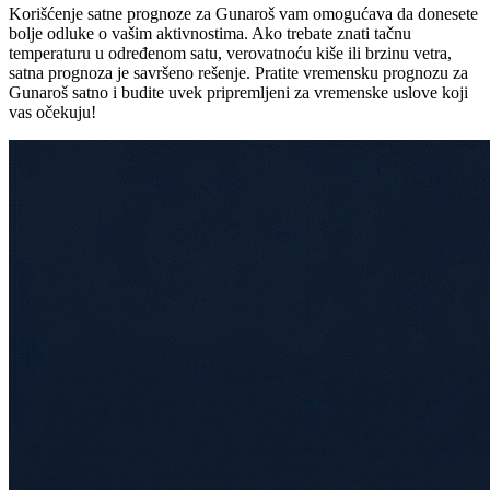
Korišćenje satne prognoze za Gunaroš vam omogućava da donesete
bolje odluke o vašim aktivnostima. Ako trebate znati tačnu
temperaturu u određenom satu, verovatnoću kiše ili brzinu vetra,
satna prognoza je savršeno rešenje. Pratite vremensku prognozu za
Gunaroš satno i budite uvek pripremljeni za vremenske uslove koji
vas očekuju!