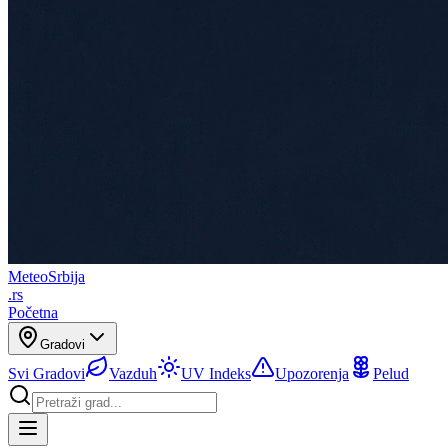
Meteo
Srbija
.rs
Početna
Gradovi
Svi Gradovi
Vazduh
UV Indeks
Upozorenja
Pelud