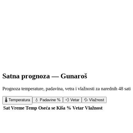
Satna prognoza —
Gunaroš
Prognoza temperature, padavina, vetra i vlažnosti za narednih 48 sati
🌡️ Temperatura
💧 Padavine %
💨 Vetar
💦 Vlažnost
Sat
Vreme
Temp
Oseća se
Kiša %
Vetar
Vlažnost