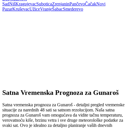
Sad
Niš
Kragujevac
Subotica
Zrenjanin
Pančevo
Čačak
Novi
Pazar
Kruševac
Užice
Vranje
Šabac
Smederevo
Satna Vremenska Prognoza za Gunaroš
Satna vremenska prognoza za Gunaroš - detaljni pregled vremenske
situacije za narednih 48 sati sa satnom rezolucijom. Naša satna
prognoza za Gunaroš vam omogućava da vidite tačnu temperaturu,
verovatnoću kiše, brzinu vetra i sve druge meteorološke podatke za
svaki sat. Ovo je idealno za detaljno planiranje vaših dnevnih