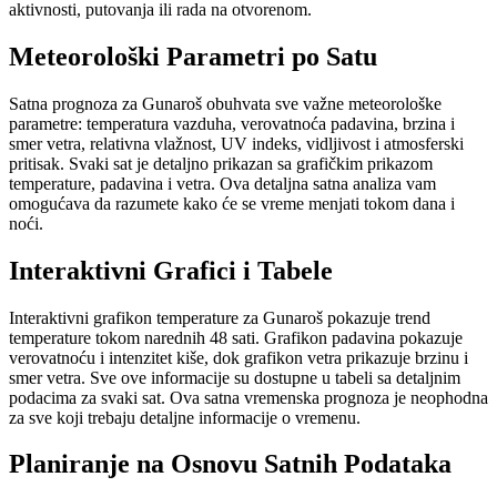
aktivnosti, putovanja ili rada na otvorenom.
Meteorološki Parametri po Satu
Satna prognoza za Gunaroš obuhvata sve važne meteorološke
parametre: temperatura vazduha, verovatnoća padavina, brzina i
smer vetra, relativna vlažnost, UV indeks, vidljivost i atmosferski
pritisak. Svaki sat je detaljno prikazan sa grafičkim prikazom
temperature, padavina i vetra. Ova detaljna satna analiza vam
omogućava da razumete kako će se vreme menjati tokom dana i
noći.
Interaktivni Grafici i Tabele
Interaktivni grafikon temperature za Gunaroš pokazuje trend
temperature tokom narednih 48 sati. Grafikon padavina pokazuje
verovatnoću i intenzitet kiše, dok grafikon vetra prikazuje brzinu i
smer vetra. Sve ove informacije su dostupne u tabeli sa detaljnim
podacima za svaki sat. Ova satna vremenska prognoza je neophodna
za sve koji trebaju detaljne informacije o vremenu.
Planiranje na Osnovu Satnih Podataka