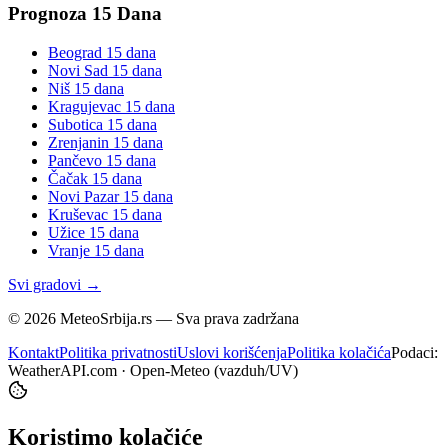
Prognoza 15 Dana
Beograd
15 dana
Novi Sad
15 dana
Niš
15 dana
Kragujevac
15 dana
Subotica
15 dana
Zrenjanin
15 dana
Pančevo
15 dana
Čačak
15 dana
Novi Pazar
15 dana
Kruševac
15 dana
Užice
15 dana
Vranje
15 dana
Svi gradovi →
©
2026
MeteoSrbija.rs — Sva prava zadržana
Kontakt
Politika privatnosti
Uslovi korišćenja
Politika kolačića
Podaci:
WeatherAPI.com · Open-Meteo (vazduh/UV)
Koristimo kolačiće