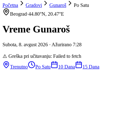
Početna
Gradovi
Gunaroš
Po Satu
Beograd
·
44.80
°N,
20.47
°E
Vreme
Gunaroš
Subota
,
8
.
avgust
2026
· Ažurirano
7
:
28
⚠️ Greška pri učitavanju:
Failed to fetch
Trenutno
Po Satu
10 Dana
15 Dana