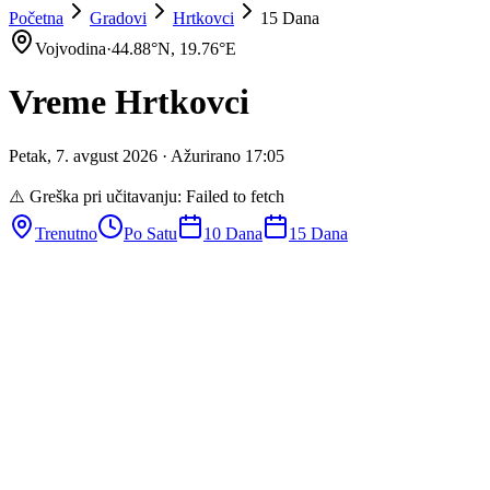
Početna
Gradovi
Hrtkovci
15 Dana
Vojvodina
·
44.88
°N,
19.76
°E
Vreme
Hrtkovci
Petak
,
7
.
avgust
2026
· Ažurirano
17
:
05
⚠️ Greška pri učitavanju:
Failed to fetch
Trenutno
Po Satu
10 Dana
15 Dana