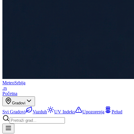
Meteo
Srbija
.rs
Početna
Gradovi
Svi Gradovi
Vazduh
UV Indeks
Upozorenja
Pelud