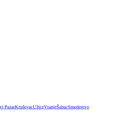
vi Pazar
Kruševac
Užice
Vranje
Šabac
Smederevo