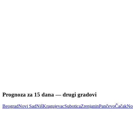
Prognoza za
15
dana — drugi gradovi
Beograd
Novi Sad
Niš
Kragujevac
Subotica
Zrenjanin
Pančevo
Čačak
No