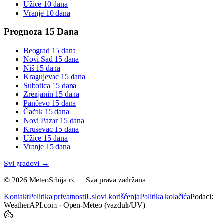
Užice
10 dana
Vranje
10 dana
Prognoza 15 Dana
Beograd
15 dana
Novi Sad
15 dana
Niš
15 dana
Kragujevac
15 dana
Subotica
15 dana
Zrenjanin
15 dana
Pančevo
15 dana
Čačak
15 dana
Novi Pazar
15 dana
Kruševac
15 dana
Užice
15 dana
Vranje
15 dana
Svi gradovi →
©
2026
MeteoSrbija.rs — Sva prava zadržana
Kontakt
Politika privatnosti
Uslovi korišćenja
Politika kolačića
Podaci:
WeatherAPI.com · Open-Meteo (vazduh/UV)