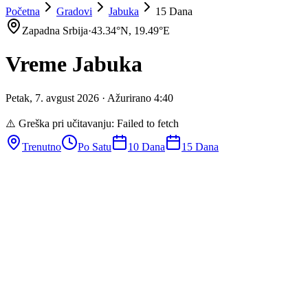
Početna
Gradovi
Jabuka
15 Dana
Zapadna Srbija
·
43.34
°N,
19.49
°E
Vreme
Jabuka
Petak
,
7
.
avgust
2026
· Ažurirano
4
:
40
⚠️ Greška pri učitavanju:
Failed to fetch
Trenutno
Po Satu
10 Dana
15 Dana