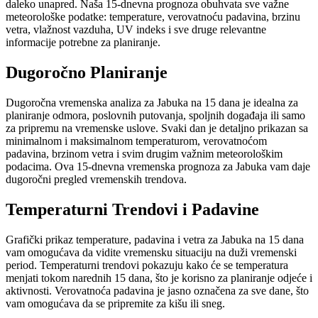
daleko unapred. Naša 15-dnevna prognoza obuhvata sve važne
meteorološke podatke: temperature, verovatnoću padavina, brzinu
vetra, vlažnost vazduha, UV indeks i sve druge relevantne
informacije potrebne za planiranje.
Dugoročno Planiranje
Dugoročna vremenska analiza za Jabuka na 15 dana je idealna za
planiranje odmora, poslovnih putovanja, spoljnih događaja ili samo
za pripremu na vremenske uslove. Svaki dan je detaljno prikazan sa
minimalnom i maksimalnom temperaturom, verovatnoćom
padavina, brzinom vetra i svim drugim važnim meteorološkim
podacima. Ova 15-dnevna vremenska prognoza za Jabuka vam daje
dugoročni pregled vremenskih trendova.
Temperaturni Trendovi i Padavine
Grafički prikaz temperature, padavina i vetra za Jabuka na 15 dana
vam omogućava da vidite vremensku situaciju na duži vremenski
period. Temperaturni trendovi pokazuju kako će se temperatura
menjati tokom narednih 15 dana, što je korisno za planiranje odjeće i
aktivnosti. Verovatnoća padavina je jasno označena za sve dane, što
vam omogućava da se pripremite za kišu ili sneg.