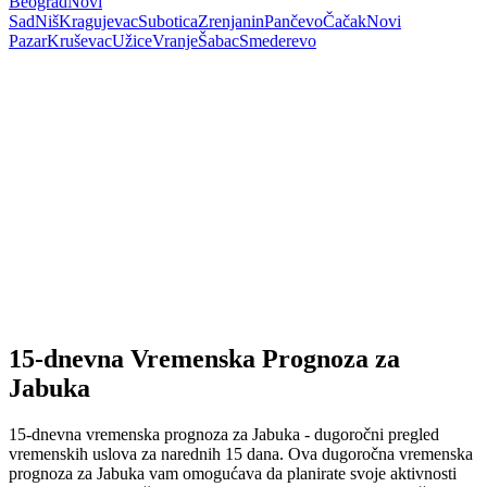
Beograd
Novi
Sad
Niš
Kragujevac
Subotica
Zrenjanin
Pančevo
Čačak
Novi
Pazar
Kruševac
Užice
Vranje
Šabac
Smederevo
15-dnevna Vremenska Prognoza za
Jabuka
15-dnevna vremenska prognoza za Jabuka - dugoročni pregled
vremenskih uslova za narednih 15 dana. Ova dugoročna vremenska
prognoza za Jabuka vam omogućava da planirate svoje aktivnosti