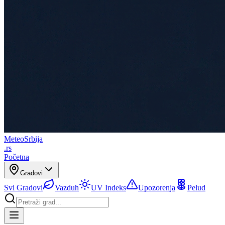
Meteo
Srbija
.rs
Početna
Gradovi
Svi Gradovi
Vazduh
UV Indeks
Upozorenja
Pelud