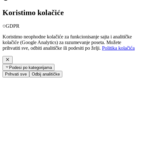
Koristimo kolačiće
GDPR
Koristimo neophodne kolačiće za funkcionisanje sajta i analitičke
kolačiće (Google Analytics) za razumevanje poseta. Možete
prihvatiti sve, odbiti analitičke ili podesiti po želji.
Politika kolačića
Podesi po kategorijama
Prihvati sve
Odbij analitičke