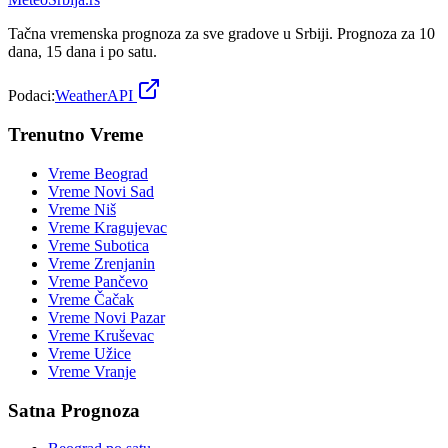
Tačna vremenska prognoza za sve gradove u Srbiji. Prognoza za 10
dana, 15 dana i po satu.
Podaci:
WeatherAPI
Trenutno Vreme
Vreme
Beograd
Vreme
Novi Sad
Vreme
Niš
Vreme
Kragujevac
Vreme
Subotica
Vreme
Zrenjanin
Vreme
Pančevo
Vreme
Čačak
Vreme
Novi Pazar
Vreme
Kruševac
Vreme
Užice
Vreme
Vranje
Satna Prognoza