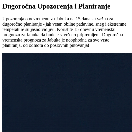
Dugoročna Upozorenja i Planiranje
Upozorenja o nevremenu za Jabuka na 15 dana su važna za
dugoročno planiranje - jak vetar, obilne padavine, sneg i ekstremne
temperature su jasno vidljivi. Koristite 15-dnevnu vremensku
prognozu za Jabuka da budete savršeno pripremljeni. Dugoročna
vremenska prognoza za Jabuka je neophodna za sve vrste
planiranja, od odmora do poslovnih putovanja!