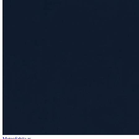
Meteo
Srbija
.rs