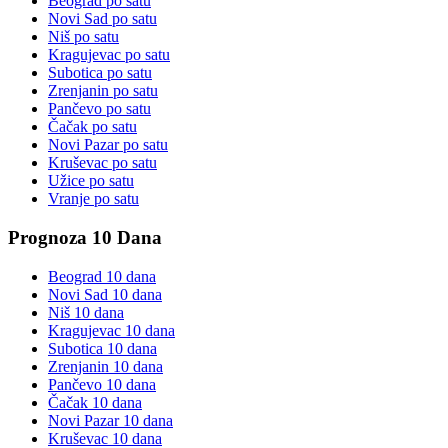
Beograd
po satu
Novi Sad
po satu
Niš
po satu
Kragujevac
po satu
Subotica
po satu
Zrenjanin
po satu
Pančevo
po satu
Čačak
po satu
Novi Pazar
po satu
Kruševac
po satu
Užice
po satu
Vranje
po satu
Prognoza 10 Dana
Beograd
10 dana
Novi Sad
10 dana
Niš
10 dana
Kragujevac
10 dana
Subotica
10 dana
Zrenjanin
10 dana
Pančevo
10 dana
Čačak
10 dana
Novi Pazar
10 dana
Kruševac
10 dana