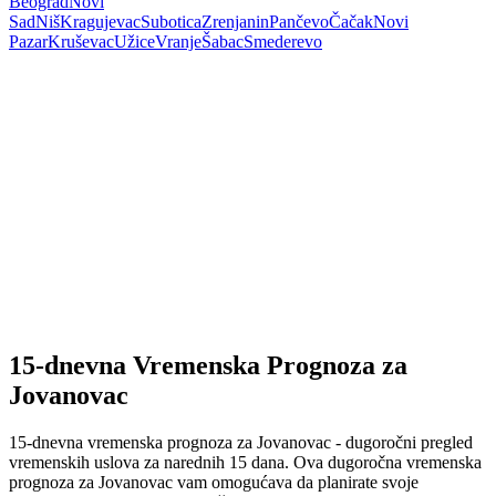
Beograd
Novi
Sad
Niš
Kragujevac
Subotica
Zrenjanin
Pančevo
Čačak
Novi
Pazar
Kruševac
Užice
Vranje
Šabac
Smederevo
15-dnevna Vremenska Prognoza za
Jovanovac
15-dnevna vremenska prognoza za Jovanovac - dugoročni pregled
vremenskih uslova za narednih 15 dana. Ova dugoročna vremenska
prognoza za Jovanovac vam omogućava da planirate svoje