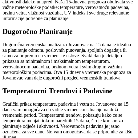
aktivnosti daleko unapred. Naša 15-dnevna prognoza obuhvata sve
važne meteorološke podatke: temperature, verovatnoću padavina,
brzinu vetra, vlažnost vazduha, UV indeks i sve druge relevantne
informacije potrebne za planiranje.
Dugoročno Planiranje
Dugoročna vremenska analiza za Jovanovac na 15 dana je idealna
za planiranje odmora, poslovnih putovanja, spoljnih događaja ili
samo za pripremu na vremenske uslove. Svaki dan je detaljno
prikazan sa minimalnom i maksimalnom temperaturom,
verovatnoćom padavina, brzinom vetra i svim drugim važnim
meteorološkim podacima. Ova 15-dnevna vremenska prognoza za
Jovanovac vam daje dugoročni pregled vremenskih trendova.
Temperaturni Trendovi i Padavine
Grafički prikaz temperature, padavina i vetra za Jovanovac na 15
dana vam omogućava da vidite vremensku situaciju na duži
vremenski period. Temperaturni trendovi pokazuju kako će se
temperatura menjati tokom narednih 15 dana, što je korisno za
planiranje odjeće i aktivnosti. Verovatnoća padavina je jasno
označena za sve dane, što vam omogućava da se pripremite za kišu
ili sneg.