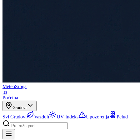
Meteo
Srbija
.rs
Početna
Gradovi
Svi Gradovi
Vazduh
UV Indeks
Upozorenja
Pelud