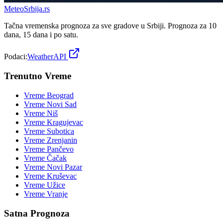
Meteo
Srbija
.rs
Tačna vremenska prognoza za sve gradove u Srbiji. Prognoza za 10
dana, 15 dana i po satu.
Podaci:
WeatherAPI
Trenutno Vreme
Vreme
Beograd
Vreme
Novi Sad
Vreme
Niš
Vreme
Kragujevac
Vreme
Subotica
Vreme
Zrenjanin
Vreme
Pančevo
Vreme
Čačak
Vreme
Novi Pazar
Vreme
Kruševac
Vreme
Užice
Vreme
Vranje
Satna Prognoza