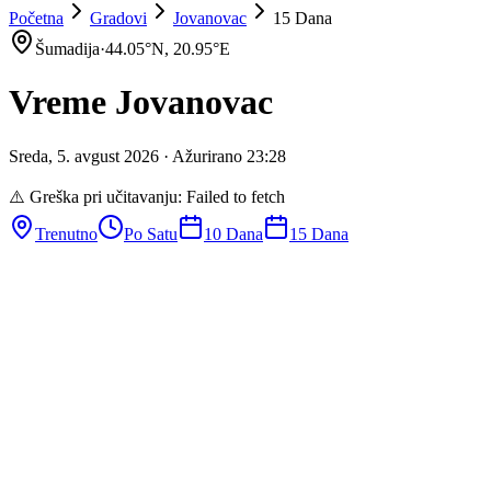
Početna
Gradovi
Jovanovac
15 Dana
Šumadija
·
44.05
°N,
20.95
°E
Vreme
Jovanovac
Sreda
,
5
.
avgust
2026
· Ažurirano
23
:
28
⚠️ Greška pri učitavanju:
Failed to fetch
Trenutno
Po Satu
10 Dana
15 Dana