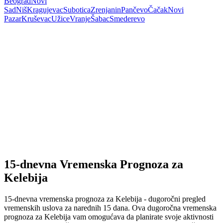
Beograd
Novi
Sad
Niš
Kragujevac
Subotica
Zrenjanin
Pančevo
Čačak
Novi
Pazar
Kruševac
Užice
Vranje
Šabac
Smederevo
15-dnevna Vremenska Prognoza za
Kelebija
15-dnevna vremenska prognoza za Kelebija - dugoročni pregled
vremenskih uslova za narednih 15 dana. Ova dugoročna vremenska
prognoza za Kelebija vam omogućava da planirate svoje aktivnosti