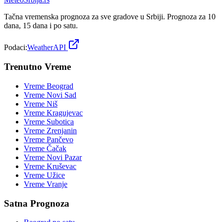
Tačna vremenska prognoza za sve gradove u Srbiji. Prognoza za 10
dana, 15 dana i po satu.
Podaci:
WeatherAPI
Trenutno Vreme
Vreme
Beograd
Vreme
Novi Sad
Vreme
Niš
Vreme
Kragujevac
Vreme
Subotica
Vreme
Zrenjanin
Vreme
Pančevo
Vreme
Čačak
Vreme
Novi Pazar
Vreme
Kruševac
Vreme
Užice
Vreme
Vranje
Satna Prognoza