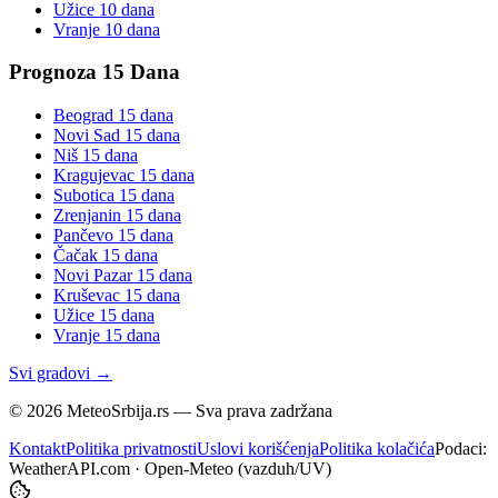
Užice
10 dana
Vranje
10 dana
Prognoza 15 Dana
Beograd
15 dana
Novi Sad
15 dana
Niš
15 dana
Kragujevac
15 dana
Subotica
15 dana
Zrenjanin
15 dana
Pančevo
15 dana
Čačak
15 dana
Novi Pazar
15 dana
Kruševac
15 dana
Užice
15 dana
Vranje
15 dana
Svi gradovi →
©
2026
MeteoSrbija.rs — Sva prava zadržana
Kontakt
Politika privatnosti
Uslovi korišćenja
Politika kolačića
Podaci:
WeatherAPI.com · Open-Meteo (vazduh/UV)