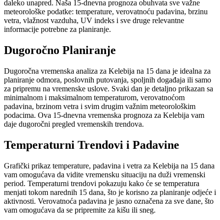
daleko unapred. Naša 15-dnevna prognoza obuhvata sve važne
meteorološke podatke: temperature, verovatnoću padavina, brzinu
vetra, vlažnost vazduha, UV indeks i sve druge relevantne
informacije potrebne za planiranje.
Dugoročno Planiranje
Dugoročna vremenska analiza za Kelebija na 15 dana je idealna za
planiranje odmora, poslovnih putovanja, spoljnih događaja ili samo
za pripremu na vremenske uslove. Svaki dan je detaljno prikazan sa
minimalnom i maksimalnom temperaturom, verovatnoćom
padavina, brzinom vetra i svim drugim važnim meteorološkim
podacima. Ova 15-dnevna vremenska prognoza za Kelebija vam
daje dugoročni pregled vremenskih trendova.
Temperaturni Trendovi i Padavine
Grafički prikaz temperature, padavina i vetra za Kelebija na 15 dana
vam omogućava da vidite vremensku situaciju na duži vremenski
period. Temperaturni trendovi pokazuju kako će se temperatura
menjati tokom narednih 15 dana, što je korisno za planiranje odjeće i
aktivnosti. Verovatnoća padavina je jasno označena za sve dane, što
vam omogućava da se pripremite za kišu ili sneg.