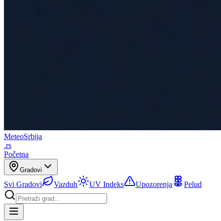
Meteo
Srbija
.rs
Početna
Gradovi
Svi Gradovi
Vazduh
UV Indeks
Upozorenja
Pelud