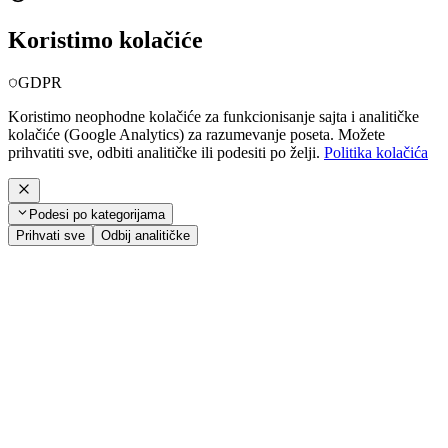
Koristimo kolačiće
GDPR
Koristimo neophodne kolačiće za funkcionisanje sajta i analitičke
kolačiće (Google Analytics) za razumevanje poseta. Možete
prihvatiti sve, odbiti analitičke ili podesiti po želji.
Politika kolačića
Podesi po kategorijama
Prihvati sve
Odbij analitičke