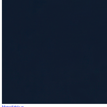
Meteo
Srbija
.rs