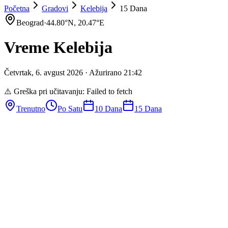
Početna
Gradovi
Kelebija
15 Dana
Beograd
·
44.80
°N,
20.47
°E
Vreme
Kelebija
Četvrtak
,
6
.
avgust
2026
· Ažurirano
21
:
42
⚠️ Greška pri učitavanju:
Failed to fetch
Trenutno
Po Satu
10 Dana
15 Dana