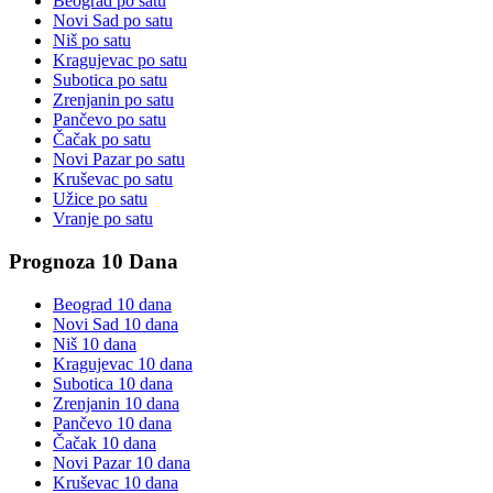
Beograd
po satu
Novi Sad
po satu
Niš
po satu
Kragujevac
po satu
Subotica
po satu
Zrenjanin
po satu
Pančevo
po satu
Čačak
po satu
Novi Pazar
po satu
Kruševac
po satu
Užice
po satu
Vranje
po satu
Prognoza 10 Dana
Beograd
10 dana
Novi Sad
10 dana
Niš
10 dana
Kragujevac
10 dana
Subotica
10 dana
Zrenjanin
10 dana
Pančevo
10 dana
Čačak
10 dana
Novi Pazar
10 dana
Kruševac
10 dana