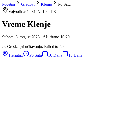
Početna
Gradovi
Klenje
Po Satu
Vojvodina
·
44.81
°N,
19.44
°E
Vreme
Klenje
Subota
,
8
.
avgust
2026
· Ažurirano
10
:
29
⚠️ Greška pri učitavanju:
Failed to fetch
Trenutno
Po Satu
10 Dana
15 Dana