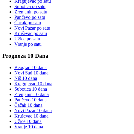
Kragujevac
po satu
Subotica
po satu
Zrenjanin
po satu
Pančevo
po satu
Čačak
po satu
Novi Pazar
po satu
Kruševac
po satu
Užice
po satu
Vranje
po satu
Prognoza 10 Dana
Beograd
10 dana
Novi Sad
10 dana
Niš
10 dana
Kragujevac
10 dana
Subotica
10 dana
Zrenjanin
10 dana
Pančevo
10 dana
Čačak
10 dana
Novi Pazar
10 dana
Kruševac
10 dana
Užice
10 dana
Vranje
10 dana