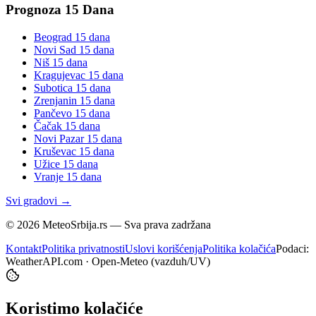
Prognoza 15 Dana
Beograd
15 dana
Novi Sad
15 dana
Niš
15 dana
Kragujevac
15 dana
Subotica
15 dana
Zrenjanin
15 dana
Pančevo
15 dana
Čačak
15 dana
Novi Pazar
15 dana
Kruševac
15 dana
Užice
15 dana
Vranje
15 dana
Svi gradovi →
©
2026
MeteoSrbija.rs — Sva prava zadržana
Kontakt
Politika privatnosti
Uslovi korišćenja
Politika kolačića
Podaci:
WeatherAPI.com · Open-Meteo (vazduh/UV)
Koristimo kolačiće