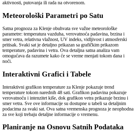
aktivnosti, putovanja ili rada na otvorenom.
Meteorološki Parametri po Satu
Satna prognoza za Klenje obuhvata sve važne meteorološke
parametre: temperatura vazduha, verovatnoća padavina, brzina i
smer vetra, relativna vlažnost, UV indeks, vidljivost i atmosferski
pritisak. Svaki sat je detaljno prikazan sa grafičkim prikazom
temperature, padavina i vetra. Ova detaljna satna analiza vam
omogućava da razumete kako će se vreme menjati tokom dana i
noći.
Interaktivni Grafici i Tabele
Interaktivni grafikon temperature za Klenje pokazuje trend
temperature tokom narednih 48 sati. Grafikon padavina pokazuje
verovatnoću i intenzitet kiše, dok grafikon vetra prikazuje brzinu i
smer vetra. Sve ove informacije su dostupne u tabeli sa detaljnim
podacima za svaki sat. Ova satna vremenska prognoza je neophodna
za sve koji trebaju detaljne informacije o vremenu.
Planiranje na Osnovu Satnih Podataka