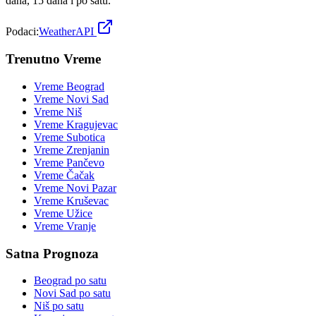
dana, 15 dana i po satu.
Podaci:
WeatherAPI
Trenutno Vreme
Vreme
Beograd
Vreme
Novi Sad
Vreme
Niš
Vreme
Kragujevac
Vreme
Subotica
Vreme
Zrenjanin
Vreme
Pančevo
Vreme
Čačak
Vreme
Novi Pazar
Vreme
Kruševac
Vreme
Užice
Vreme
Vranje
Satna Prognoza
Beograd
po satu
Novi Sad
po satu
Niš
po satu