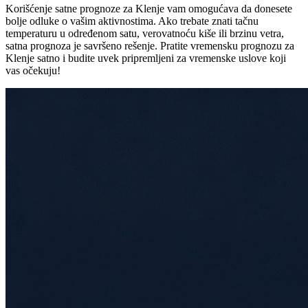
Korišćenje satne prognoze za Klenje vam omogućava da donesete
bolje odluke o vašim aktivnostima. Ako trebate znati tačnu
temperaturu u određenom satu, verovatnoću kiše ili brzinu vetra,
satna prognoza je savršeno rešenje. Pratite vremensku prognozu za
Klenje satno i budite uvek pripremljeni za vremenske uslove koji
vas očekuju!