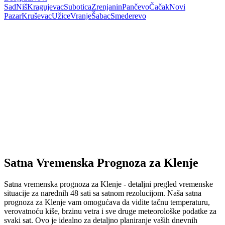
Sad
Niš
Kragujevac
Subotica
Zrenjanin
Pančevo
Čačak
Novi
Pazar
Kruševac
Užice
Vranje
Šabac
Smederevo
Satna Vremenska Prognoza za Klenje
Satna vremenska prognoza za Klenje - detaljni pregled vremenske
situacije za narednih 48 sati sa satnom rezolucijom. Naša satna
prognoza za Klenje vam omogućava da vidite tačnu temperaturu,
verovatnoću kiše, brzinu vetra i sve druge meteorološke podatke za
svaki sat. Ovo je idealno za detaljno planiranje vaših dnevnih