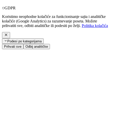
GDPR
Koristimo neophodne kolačiće za funkcionisanje sajta i analitičke
kolačiće (Google Analytics) za razumevanje poseta. Možete
prihvatiti sve, odbiti analitičke ili podesiti po želji.
Politika kolačića
Podesi po kategorijama
Prihvati sve
Odbij analitičke