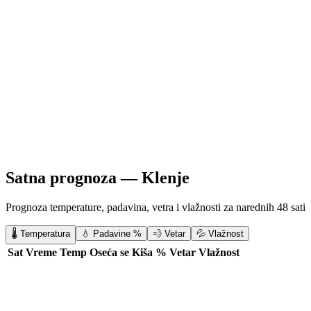
Satna prognoza —
Klenje
Prognoza temperature, padavina, vetra i vlažnosti za narednih 48 sati
🌡️ Temperatura
💧 Padavine %
💨 Vetar
💦 Vlažnost
Sat
Vreme
Temp
Oseća se
Kiša %
Vetar
Vlažnost