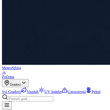
Meteo
Srbija
.rs
Početna
Gradovi
Svi Gradovi
Vazduh
UV Indeks
Upozorenja
Pelud