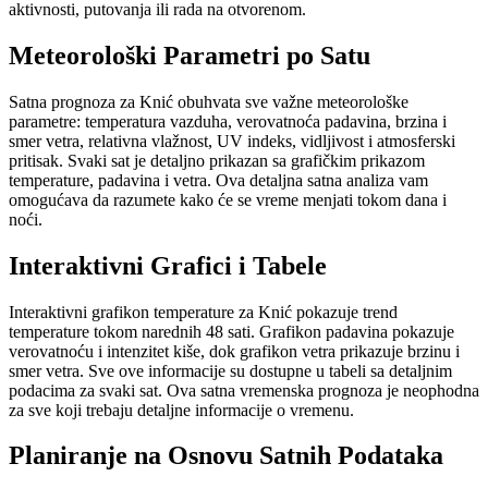
aktivnosti, putovanja ili rada na otvorenom.
Meteorološki Parametri po Satu
Satna prognoza za Knić obuhvata sve važne meteorološke
parametre: temperatura vazduha, verovatnoća padavina, brzina i
smer vetra, relativna vlažnost, UV indeks, vidljivost i atmosferski
pritisak. Svaki sat je detaljno prikazan sa grafičkim prikazom
temperature, padavina i vetra. Ova detaljna satna analiza vam
omogućava da razumete kako će se vreme menjati tokom dana i
noći.
Interaktivni Grafici i Tabele
Interaktivni grafikon temperature za Knić pokazuje trend
temperature tokom narednih 48 sati. Grafikon padavina pokazuje
verovatnoću i intenzitet kiše, dok grafikon vetra prikazuje brzinu i
smer vetra. Sve ove informacije su dostupne u tabeli sa detaljnim
podacima za svaki sat. Ova satna vremenska prognoza je neophodna
za sve koji trebaju detaljne informacije o vremenu.
Planiranje na Osnovu Satnih Podataka