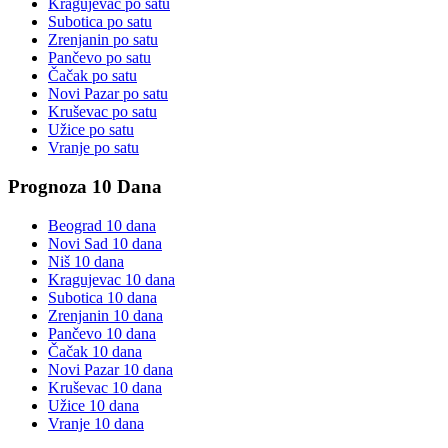
Kragujevac
po satu
Subotica
po satu
Zrenjanin
po satu
Pančevo
po satu
Čačak
po satu
Novi Pazar
po satu
Kruševac
po satu
Užice
po satu
Vranje
po satu
Prognoza 10 Dana
Beograd
10 dana
Novi Sad
10 dana
Niš
10 dana
Kragujevac
10 dana
Subotica
10 dana
Zrenjanin
10 dana
Pančevo
10 dana
Čačak
10 dana
Novi Pazar
10 dana
Kruševac
10 dana
Užice
10 dana
Vranje
10 dana