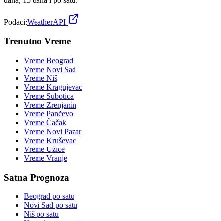
dana, 15 dana i po satu.
Podaci:
WeatherAPI
Trenutno Vreme
Vreme
Beograd
Vreme
Novi Sad
Vreme
Niš
Vreme
Kragujevac
Vreme
Subotica
Vreme
Zrenjanin
Vreme
Pančevo
Vreme
Čačak
Vreme
Novi Pazar
Vreme
Kruševac
Vreme
Užice
Vreme
Vranje
Satna Prognoza
Beograd
po satu
Novi Sad
po satu
Niš
po satu