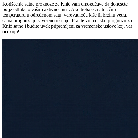
Korišćenje satne prognoze za Knić vam omogućava da donesete
bolje odluke o vašim aktivnostima. Ako trebate znati tačnu
temperaturu u određenom satu, verovatnoću kiše ili brzinu vetra,
satna prognoza je savršeno rešenje. Pratite vremensku prognozu za
Knić satno i budite uvek pripremljeni za vremenske uslove koji vas
očekuju!