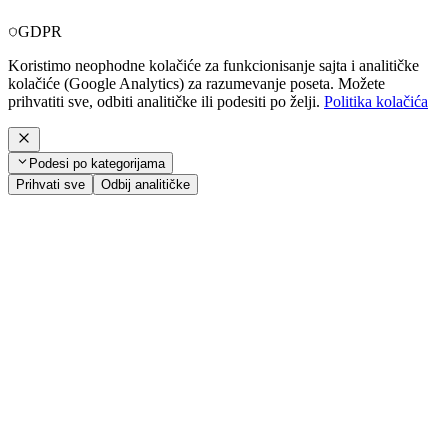
GDPR
Koristimo neophodne kolačiće za funkcionisanje sajta i analitičke
kolačiće (Google Analytics) za razumevanje poseta. Možete
prihvatiti sve, odbiti analitičke ili podesiti po želji.
Politika kolačića
Podesi po kategorijama
Prihvati sve
Odbij analitičke