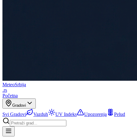
Meteo
Srbija
.rs
Početna
Gradovi
Svi Gradovi
Vazduh
UV Indeks
Upozorenja
Pelud