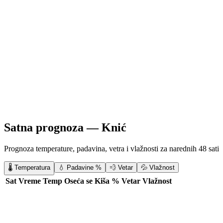
Satna prognoza —
Knić
Prognoza temperature, padavina, vetra i vlažnosti za narednih 48 sati
🌡️ Temperatura
💧 Padavine %
💨 Vetar
💦 Vlažnost
Sat
Vreme
Temp
Oseća se
Kiša %
Vetar
Vlažnost