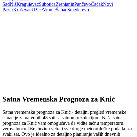
Sad
Niš
Kragujevac
Subotica
Zrenjanin
Pančevo
Čačak
Novi
Pazar
Kruševac
Užice
Vranje
Šabac
Smederevo
Satna Vremenska Prognoza za Knić
Satna vremenska prognoza za Knić - detaljni pregled vremenske
situacije za narednih 48 sati sa satnom rezolucijom. Naša satna
prognoza za Knić vam omogućava da vidite tačnu temperaturu,
verovatnoću kiše, brzinu vetra i sve druge meteorološke podatke za
svaki sat. Ovo je idealno za detaljno planiranje vaših dnevnih