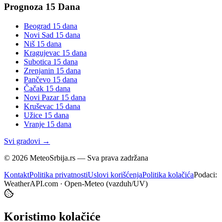
Prognoza 15 Dana
Beograd
15 dana
Novi Sad
15 dana
Niš
15 dana
Kragujevac
15 dana
Subotica
15 dana
Zrenjanin
15 dana
Pančevo
15 dana
Čačak
15 dana
Novi Pazar
15 dana
Kruševac
15 dana
Užice
15 dana
Vranje
15 dana
Svi gradovi →
©
2026
MeteoSrbija.rs — Sva prava zadržana
Kontakt
Politika privatnosti
Uslovi korišćenja
Politika kolačića
Podaci:
WeatherAPI.com · Open-Meteo (vazduh/UV)
Koristimo kolačiće