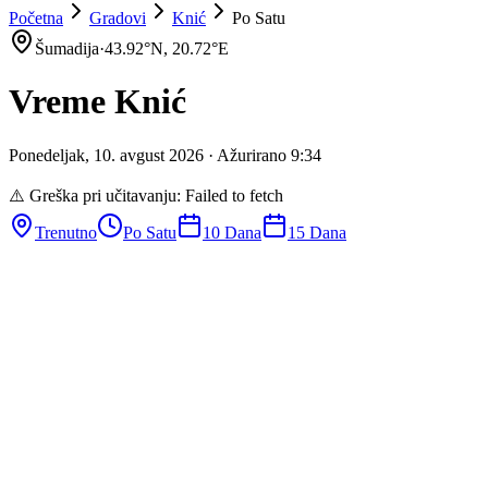
Početna
Gradovi
Knić
Po Satu
Šumadija
·
43.92
°N,
20.72
°E
Vreme
Knić
Ponedeljak
,
10
.
avgust
2026
· Ažurirano
9
:
34
⚠️ Greška pri učitavanju:
Failed to fetch
Trenutno
Po Satu
10 Dana
15 Dana