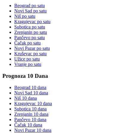
Beograd
po satu
Novi Sad
po satu
Niš
po satu
Kragujevac
po satu
Subotica
po satu
Zrenjanin
po satu
Pančevo
po satu
Čačak
po satu
Novi Pazar
po satu
Kruševac
po satu
Užice
po satu
Vranje
po satu
Prognoza 10 Dana
Beograd
10 dana
Novi Sad
10 dana
Niš
10 dana
Kragujevac
10 dana
Subotica
10 dana
Zrenjanin
10 dana
Pančevo
10 dana
Čačak
10 dana
Novi Pazar
10 dana