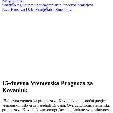
Beograd
Novi
Sad
Niš
Kragujevac
Subotica
Zrenjanin
Pančevo
Čačak
Novi
Pazar
Kruševac
Užice
Vranje
Šabac
Smederevo
15-dnevna Vremenska Prognoza za
Kovanluk
15-dnevna vremenska prognoza za Kovanluk - dugoročni pregled
vremenskih uslova za narednih 15 dana. Ova dugoročna vremenska
prognoza za Kovanluk vam omogućava da planirate svoje aktivnosti