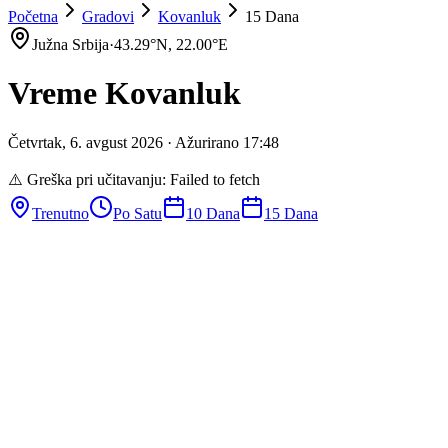
Početna
Gradovi
Kovanluk
15 Dana
Južna Srbija
·
43.29
°N,
22.00
°E
Vreme
Kovanluk
Četvrtak
,
6
.
avgust
2026
· Ažurirano
17
:
48
⚠️ Greška pri učitavanju:
Failed to fetch
Trenutno
Po Satu
10 Dana
15 Dana