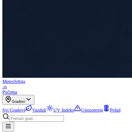
Meteo
Srbija
.rs
Početna
Gradovi
Svi Gradovi
Vazduh
UV Indeks
Upozorenja
Pelud