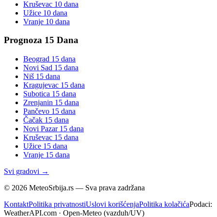
Kruševac
10 dana
Užice
10 dana
Vranje
10 dana
Prognoza 15 Dana
Beograd
15 dana
Novi Sad
15 dana
Niš
15 dana
Kragujevac
15 dana
Subotica
15 dana
Zrenjanin
15 dana
Pančevo
15 dana
Čačak
15 dana
Novi Pazar
15 dana
Kruševac
15 dana
Užice
15 dana
Vranje
15 dana
Svi gradovi →
©
2026
MeteoSrbija.rs — Sva prava zadržana
Kontakt
Politika privatnosti
Uslovi korišćenja
Politika kolačića
Podaci:
WeatherAPI.com · Open-Meteo (vazduh/UV)