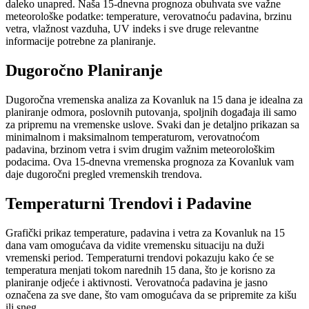
daleko unapred. Naša 15-dnevna prognoza obuhvata sve važne
meteorološke podatke: temperature, verovatnoću padavina, brzinu
vetra, vlažnost vazduha, UV indeks i sve druge relevantne
informacije potrebne za planiranje.
Dugoročno Planiranje
Dugoročna vremenska analiza za Kovanluk na 15 dana je idealna za
planiranje odmora, poslovnih putovanja, spoljnih događaja ili samo
za pripremu na vremenske uslove. Svaki dan je detaljno prikazan sa
minimalnom i maksimalnom temperaturom, verovatnoćom
padavina, brzinom vetra i svim drugim važnim meteorološkim
podacima. Ova 15-dnevna vremenska prognoza za Kovanluk vam
daje dugoročni pregled vremenskih trendova.
Temperaturni Trendovi i Padavine
Grafički prikaz temperature, padavina i vetra za Kovanluk na 15
dana vam omogućava da vidite vremensku situaciju na duži
vremenski period. Temperaturni trendovi pokazuju kako će se
temperatura menjati tokom narednih 15 dana, što je korisno za
planiranje odjeće i aktivnosti. Verovatnoća padavina je jasno
označena za sve dane, što vam omogućava da se pripremite za kišu
ili sneg.