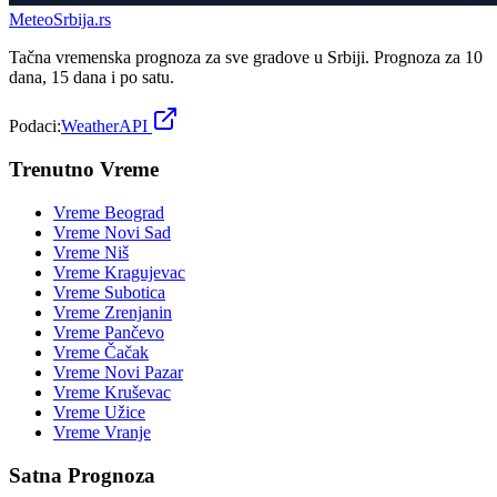
Meteo
Srbija
.rs
Tačna vremenska prognoza za sve gradove u Srbiji. Prognoza za 10
dana, 15 dana i po satu.
Podaci:
WeatherAPI
Trenutno Vreme
Vreme
Beograd
Vreme
Novi Sad
Vreme
Niš
Vreme
Kragujevac
Vreme
Subotica
Vreme
Zrenjanin
Vreme
Pančevo
Vreme
Čačak
Vreme
Novi Pazar
Vreme
Kruševac
Vreme
Užice
Vreme
Vranje
Satna Prognoza