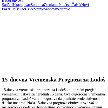
Beograd
Novi
Sad
Niš
Kragujevac
Subotica
Zrenjanin
Pančevo
Čačak
Novi
Pazar
Kruševac
Užice
Vranje
Šabac
Smederevo
15-dnevna Vremenska Prognoza za Ludoš
15-dnevna vremenska prognoza za Ludoš - dugoročni pregled
vremenskih uslova za narednih 15 dana. Ova dugoročna vremenska
prognoza za Ludoš vam omogućava da planirate svoje aktivnosti
daleko unapred. Naša 15-dnevna prognoza obuhvata sve važne
meteorološke podatke: temperature, verovatnoću padavina, brzinu