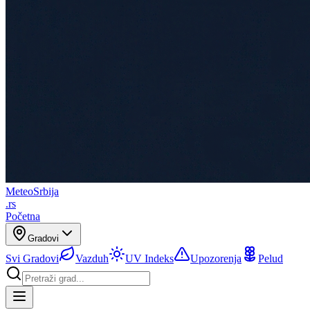
Meteo
Srbija
.rs
Početna
Gradovi
Svi Gradovi
Vazduh
UV Indeks
Upozorenja
Pelud