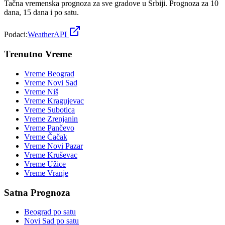
Tačna vremenska prognoza za sve gradove u Srbiji. Prognoza za 10
dana, 15 dana i po satu.
Podaci:
WeatherAPI
Trenutno Vreme
Vreme
Beograd
Vreme
Novi Sad
Vreme
Niš
Vreme
Kragujevac
Vreme
Subotica
Vreme
Zrenjanin
Vreme
Pančevo
Vreme
Čačak
Vreme
Novi Pazar
Vreme
Kruševac
Vreme
Užice
Vreme
Vranje
Satna Prognoza
Beograd
po satu
Novi Sad
po satu