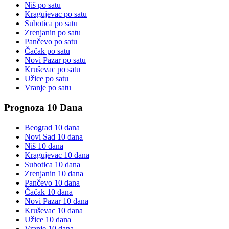
Niš
po satu
Kragujevac
po satu
Subotica
po satu
Zrenjanin
po satu
Pančevo
po satu
Čačak
po satu
Novi Pazar
po satu
Kruševac
po satu
Užice
po satu
Vranje
po satu
Prognoza 10 Dana
Beograd
10 dana
Novi Sad
10 dana
Niš
10 dana
Kragujevac
10 dana
Subotica
10 dana
Zrenjanin
10 dana
Pančevo
10 dana
Čačak
10 dana
Novi Pazar
10 dana
Kruševac
10 dana
Užice
10 dana
Vranje
10 dana