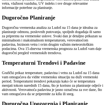
vetra, vlažnost vazduha, UV indeks i sve druge relevantne
informacije potrebne za planiranje.
Dugoročno Planiranje
Dugoročna vremenska analiza za Ludoš na 15 dana je idealna za
planiranje odmora, poslovnih putovanja, spoljnih događaja ili samo
za pripremu na vremenske uslove. Svaki dan je detaljno prikazan sa
minimalnom i maksimalnom temperaturom, verovatnoćom
padavina, brzinom vetra i svim drugim važnim meteorološkim
podacima. Ova 15-dnevna vremenska prognoza za Ludoš vam daje
dugoročni pregled vremenskih trendova.
Temperaturni Trendovi i Padavine
Grafički prikaz temperature, padavina i vetra za Ludoš na 15 dana
vam omogućava da vidite vremensku situaciju na duži vremenski
period. Temperaturni trendovi pokazuju kako će se temperatura
menjati tokom narednih 15 dana, što je korisno za planiranje odjeće i
aktivnosti. Verovatnoća padavina je jasno označena za sve dane, što
vam omogućava da se pripremite za kišu ili sneg.
Dugoročna Upozorenja i Planiranje