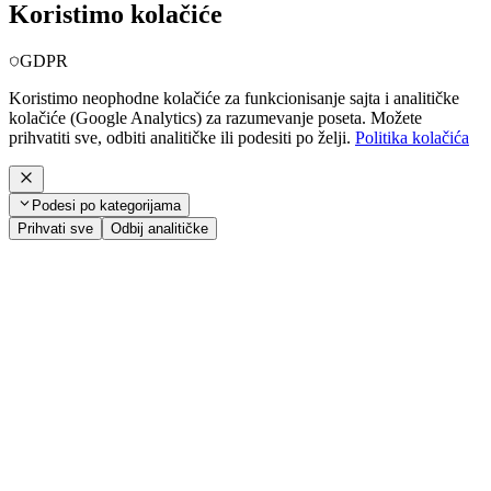
Koristimo kolačiće
GDPR
Koristimo neophodne kolačiće za funkcionisanje sajta i analitičke
kolačiće (Google Analytics) za razumevanje poseta. Možete
prihvatiti sve, odbiti analitičke ili podesiti po želji.
Politika kolačića
Podesi po kategorijama
Prihvati sve
Odbij analitičke