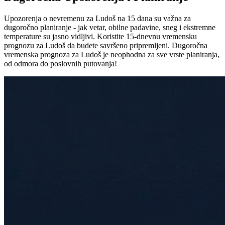
Upozorenja o nevremenu za Ludoš na 15 dana su važna za
dugoročno planiranje - jak vetar, obilne padavine, sneg i ekstremne
temperature su jasno vidljivi. Koristite 15-dnevnu vremensku
prognozu za Ludoš da budete savršeno pripremljeni. Dugoročna
vremenska prognoza za Ludoš je neophodna za sve vrste planiranja,
od odmora do poslovnih putovanja!