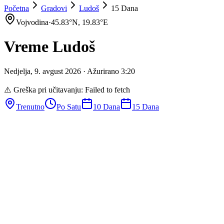
Početna
Gradovi
Ludoš
15 Dana
Vojvodina
·
45.83
°N,
19.83
°E
Vreme
Ludoš
Nedjelja
,
9
.
avgust
2026
· Ažurirano
3
:
20
⚠️ Greška pri učitavanju:
Failed to fetch
Trenutno
Po Satu
10 Dana
15 Dana