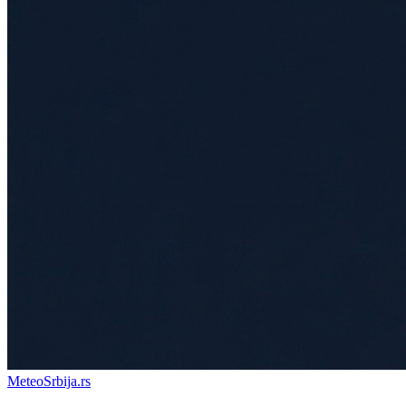
Meteo
Srbija
.rs