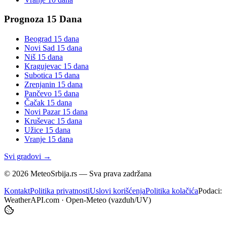
Prognoza 15 Dana
Beograd
15 dana
Novi Sad
15 dana
Niš
15 dana
Kragujevac
15 dana
Subotica
15 dana
Zrenjanin
15 dana
Pančevo
15 dana
Čačak
15 dana
Novi Pazar
15 dana
Kruševac
15 dana
Užice
15 dana
Vranje
15 dana
Svi gradovi →
©
2026
MeteoSrbija.rs — Sva prava zadržana
Kontakt
Politika privatnosti
Uslovi korišćenja
Politika kolačića
Podaci:
WeatherAPI.com · Open-Meteo (vazduh/UV)