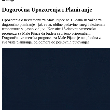
Dugoročna Upozorenja i Planiranje
Upozorenja o nevremenu za Male Pijace na 15 dana su važna za
dugoročno planiranje - jak vetar, obilne padavine, sneg i ekstremne
temperature su jasno vidljivi. Koristite 15-dnevnu vremensku
prognozu za Male Pijace da budete savršeno pripremljeni.
Dugoročna vremenska prognoza za Male Pijace je neophodna za
sve vrste planiranja, od odmora do poslovnih putovanja!