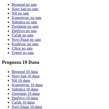
Beograd
po satu
Novi Sad
po satu
Niš
po satu
Kragujevac
po satu
Subotica
po satu
Zrenjanin
po satu
Pančevo
po satu
Čačak
po satu
Novi Pazar
po satu
Kruševac
po satu
Užice
po satu
Vranje
po satu
Prognoza 10 Dana
Beograd
10 dana
Novi Sad
10 dana
Niš
10 dana
Kragujevac
10 dana
Subotica
10 dana
Zrenjanin
10 dana
Pančevo
10 dana
Čačak
10 dana
Novi Pazar
10 dana