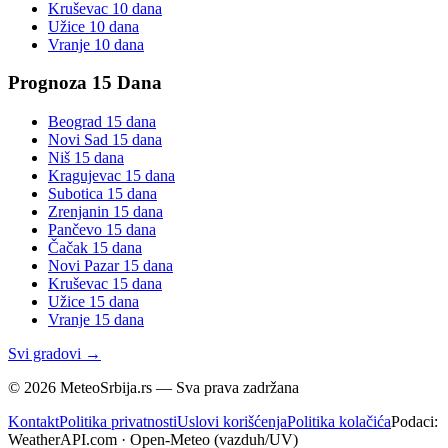
Kruševac
10 dana
Užice
10 dana
Vranje
10 dana
Prognoza 15 Dana
Beograd
15 dana
Novi Sad
15 dana
Niš
15 dana
Kragujevac
15 dana
Subotica
15 dana
Zrenjanin
15 dana
Pančevo
15 dana
Čačak
15 dana
Novi Pazar
15 dana
Kruševac
15 dana
Užice
15 dana
Vranje
15 dana
Svi gradovi →
©
2026
MeteoSrbija.rs — Sva prava zadržana
Kontakt
Politika privatnosti
Uslovi korišćenja
Politika kolačića
Podaci:
WeatherAPI.com · Open-Meteo (vazduh/UV)