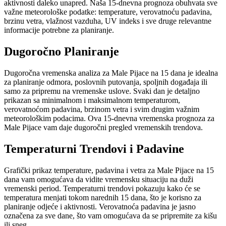
aktivnosti daleko unapred. Naša 15-dnevna prognoza obuhvata sve
važne meteorološke podatke: temperature, verovatnoću padavina,
brzinu vetra, vlažnost vazduha, UV indeks i sve druge relevantne
informacije potrebne za planiranje.
Dugoročno Planiranje
Dugoročna vremenska analiza za Male Pijace na 15 dana je idealna
za planiranje odmora, poslovnih putovanja, spoljnih događaja ili
samo za pripremu na vremenske uslove. Svaki dan je detaljno
prikazan sa minimalnom i maksimalnom temperaturom,
verovatnoćom padavina, brzinom vetra i svim drugim važnim
meteorološkim podacima. Ova 15-dnevna vremenska prognoza za
Male Pijace vam daje dugoročni pregled vremenskih trendova.
Temperaturni Trendovi i Padavine
Grafički prikaz temperature, padavina i vetra za Male Pijace na 15
dana vam omogućava da vidite vremensku situaciju na duži
vremenski period. Temperaturni trendovi pokazuju kako će se
temperatura menjati tokom narednih 15 dana, što je korisno za
planiranje odjeće i aktivnosti. Verovatnoća padavina je jasno
označena za sve dane, što vam omogućava da se pripremite za kišu
ili sneg.