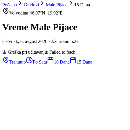
Početna
Gradovi
Male Pijace
15 Dana
Vojvodina
·
46.07
°N,
19.92
°E
Vreme
Male Pijace
Četvrtak
,
6
.
avgust
2026
· Ažurirano
5
:
27
⚠️ Greška pri učitavanju:
Failed to fetch
Trenutno
Po Satu
10 Dana
15 Dana