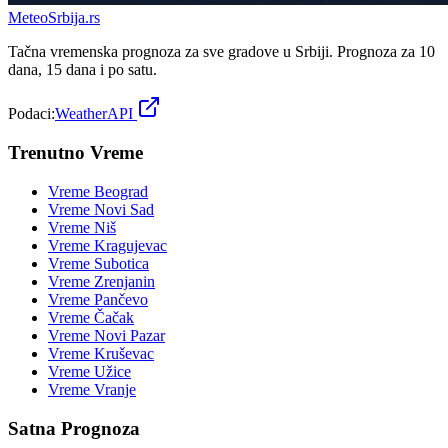
Meteo
Srbija
.rs
Tačna vremenska prognoza za sve gradove u Srbiji. Prognoza za 10
dana, 15 dana i po satu.
Podaci:
WeatherAPI
Trenutno Vreme
Vreme
Beograd
Vreme
Novi Sad
Vreme
Niš
Vreme
Kragujevac
Vreme
Subotica
Vreme
Zrenjanin
Vreme
Pančevo
Vreme
Čačak
Vreme
Novi Pazar
Vreme
Kruševac
Vreme
Užice
Vreme
Vranje
Satna Prognoza