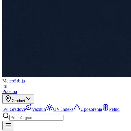
Meteo
Srbija
.rs
Početna
Gradovi
Svi Gradovi
Vazduh
UV Indeks
Upozorenja
Pelud