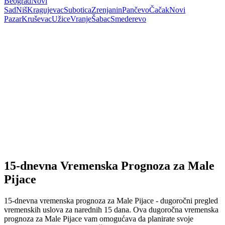
Beograd
Novi
Sad
Niš
Kragujevac
Subotica
Zrenjanin
Pančevo
Čačak
Novi
Pazar
Kruševac
Užice
Vranje
Šabac
Smederevo
15-dnevna Vremenska Prognoza za Male
Pijace
15-dnevna vremenska prognoza za Male Pijace - dugoročni pregled
vremenskih uslova za narednih 15 dana. Ova dugoročna vremenska
prognoza za Male Pijace vam omogućava da planirate svoje