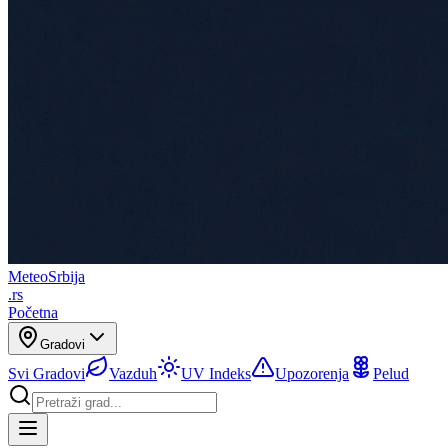
Meteo
Srbija
.rs
Početna
Gradovi
Svi Gradovi
Vazduh
UV Indeks
Upozorenja
Pelud