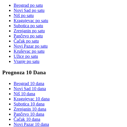
Beograd
po satu
Novi Sad
po satu
Niš
po satu
Kragujevac
po satu
Subotica
po satu
Zrenjanin
po satu
Pančevo
po satu
Čačak
po satu
Novi Pazar
po satu
Kruševac
po satu
Užice
po satu
Vranje
po satu
Prognoza 10 Dana
Beograd
10 dana
Novi Sad
10 dana
Niš
10 dana
Kragujevac
10 dana
Subotica
10 dana
Zrenjanin
10 dana
Pančevo
10 dana
Čačak
10 dana
Novi Pazar
10 dana