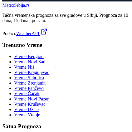
Meteo
Srbija
.rs
Tačna vremenska prognoza za sve gradove u Srbiji. Prognoza za 10
dana, 15 dana i po satu.
Podaci:
WeatherAPI
Trenutno Vreme
Vreme
Beograd
Vreme
Novi Sad
Vreme
Niš
Vreme
Kragujevac
Vreme
Subotica
Vreme
Zrenjanin
Vreme
Pančevo
Vreme
Čačak
Vreme
Novi Pazar
Vreme
Kruševac
Vreme
Užice
Vreme
Vranje
Satna Prognoza