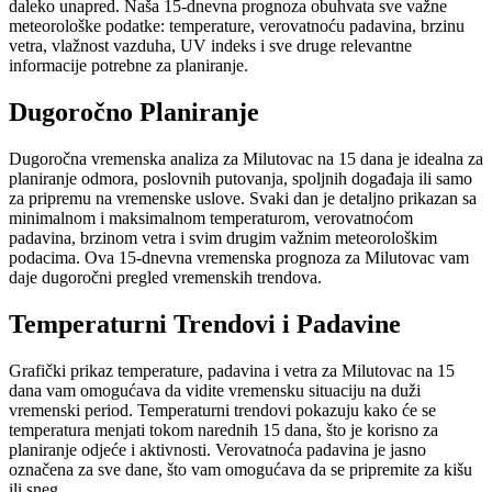
daleko unapred. Naša 15-dnevna prognoza obuhvata sve važne
meteorološke podatke: temperature, verovatnoću padavina, brzinu
vetra, vlažnost vazduha, UV indeks i sve druge relevantne
informacije potrebne za planiranje.
Dugoročno Planiranje
Dugoročna vremenska analiza za Milutovac na 15 dana je idealna za
planiranje odmora, poslovnih putovanja, spoljnih događaja ili samo
za pripremu na vremenske uslove. Svaki dan je detaljno prikazan sa
minimalnom i maksimalnom temperaturom, verovatnoćom
padavina, brzinom vetra i svim drugim važnim meteorološkim
podacima. Ova 15-dnevna vremenska prognoza za Milutovac vam
daje dugoročni pregled vremenskih trendova.
Temperaturni Trendovi i Padavine
Grafički prikaz temperature, padavina i vetra za Milutovac na 15
dana vam omogućava da vidite vremensku situaciju na duži
vremenski period. Temperaturni trendovi pokazuju kako će se
temperatura menjati tokom narednih 15 dana, što je korisno za
planiranje odjeće i aktivnosti. Verovatnoća padavina je jasno
označena za sve dane, što vam omogućava da se pripremite za kišu
ili sneg.