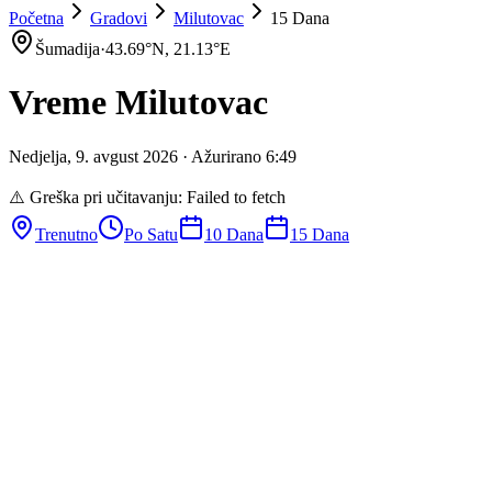
Početna
Gradovi
Milutovac
15 Dana
Šumadija
·
43.69
°N,
21.13
°E
Vreme
Milutovac
Nedjelja
,
9
.
avgust
2026
· Ažurirano
6
:
49
⚠️ Greška pri učitavanju:
Failed to fetch
Trenutno
Po Satu
10 Dana
15 Dana