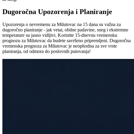
Dugoročna Upozorenja i Planiranje
Upozorenja o nevremenu za Milutovac na 15 dana su važna za
dugoročno planiranje - jak vetar, obilne padavine, sneg i ekstremne
temperature su jasno vidljivi. Koristite 15-dnevnu vremensku
prognozu za Milutovac da budete savršeno pripremljeni. Dugoročna
vremenska prognoza za Milutovac je neophodna za sve vrste
planiranja, od odmora do poslovnih putovanja!