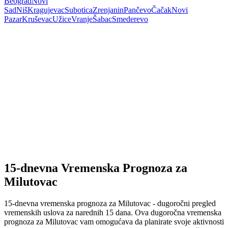
Beograd
Novi
Sad
Niš
Kragujevac
Subotica
Zrenjanin
Pančevo
Čačak
Novi
Pazar
Kruševac
Užice
Vranje
Šabac
Smederevo
15-dnevna Vremenska Prognoza za
Milutovac
15-dnevna vremenska prognoza za Milutovac - dugoročni pregled
vremenskih uslova za narednih 15 dana. Ova dugoročna vremenska
prognoza za Milutovac vam omogućava da planirate svoje aktivnosti