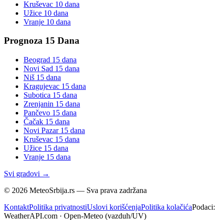
Kruševac
10 dana
Užice
10 dana
Vranje
10 dana
Prognoza 15 Dana
Beograd
15 dana
Novi Sad
15 dana
Niš
15 dana
Kragujevac
15 dana
Subotica
15 dana
Zrenjanin
15 dana
Pančevo
15 dana
Čačak
15 dana
Novi Pazar
15 dana
Kruševac
15 dana
Užice
15 dana
Vranje
15 dana
Svi gradovi →
©
2026
MeteoSrbija.rs — Sva prava zadržana
Kontakt
Politika privatnosti
Uslovi korišćenja
Politika kolačića
Podaci:
WeatherAPI.com · Open-Meteo (vazduh/UV)