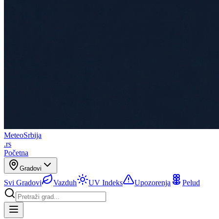
Meteo
Srbija
.rs
Početna
Gradovi
Svi Gradovi
Vazduh
UV Indeks
Upozorenja
Pelud