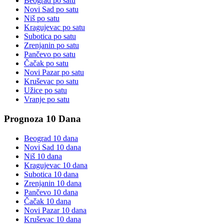
Beograd
po satu
Novi Sad
po satu
Niš
po satu
Kragujevac
po satu
Subotica
po satu
Zrenjanin
po satu
Pančevo
po satu
Čačak
po satu
Novi Pazar
po satu
Kruševac
po satu
Užice
po satu
Vranje
po satu
Prognoza 10 Dana
Beograd
10 dana
Novi Sad
10 dana
Niš
10 dana
Kragujevac
10 dana
Subotica
10 dana
Zrenjanin
10 dana
Pančevo
10 dana
Čačak
10 dana
Novi Pazar
10 dana
Kruševac
10 dana