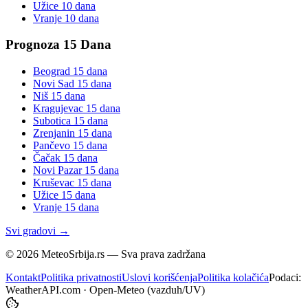
Užice
10 dana
Vranje
10 dana
Prognoza 15 Dana
Beograd
15 dana
Novi Sad
15 dana
Niš
15 dana
Kragujevac
15 dana
Subotica
15 dana
Zrenjanin
15 dana
Pančevo
15 dana
Čačak
15 dana
Novi Pazar
15 dana
Kruševac
15 dana
Užice
15 dana
Vranje
15 dana
Svi gradovi →
©
2026
MeteoSrbija.rs — Sva prava zadržana
Kontakt
Politika privatnosti
Uslovi korišćenja
Politika kolačića
Podaci:
WeatherAPI.com · Open-Meteo (vazduh/UV)