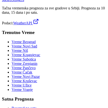
Tačna vremenska prognoza za sve gradove u Srbiji. Prognoza za 10
dana, 15 dana i po satu.
Podaci:
WeatherAPI
Trenutno Vreme
Vreme
Beograd
Vreme
Novi Sad
Vreme
Niš
Vreme
Kragujevac
Vreme
Subotica
Vreme
Zrenjanin
Vreme
Pančevo
Vreme
Čačak
Vreme
Novi Pazar
Vreme
Kruševac
Vreme
Užice
Vreme
Vranje
Satna Prognoza