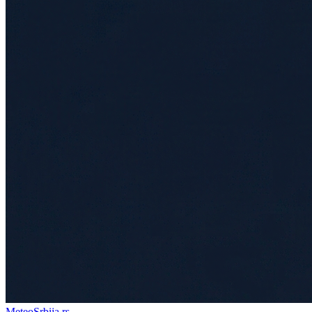
Meteo
Srbija
.rs