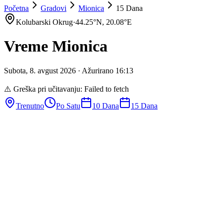
Početna
Gradovi
Mionica
15 Dana
Kolubarski Okrug
·
44.25
°N,
20.08
°E
Vreme
Mionica
Subota
,
8
.
avgust
2026
· Ažurirano
16
:
13
⚠️ Greška pri učitavanju:
Failed to fetch
Trenutno
Po Satu
10 Dana
15 Dana