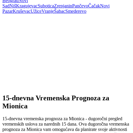
Beograd
Novi
Sad
Niš
Kragujevac
Subotica
Zrenjanin
Pančevo
Čačak
Novi
Pazar
Kruševac
Užice
Vranje
Šabac
Smederevo
15-dnevna Vremenska Prognoza za
Mionica
15-dnevna vremenska prognoza za Mionica - dugoročni pregled
vremenskih uslova za narednih 15 dana. Ova dugoročna vremenska
prognoza za Mionica vam omogućava da planirate svoje aktivnosti