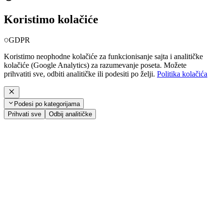
Koristimo kolačiće
GDPR
Koristimo neophodne kolačiće za funkcionisanje sajta i analitičke
kolačiće (Google Analytics) za razumevanje poseta. Možete
prihvatiti sve, odbiti analitičke ili podesiti po želji.
Politika kolačića
Podesi po kategorijama
Prihvati sve
Odbij analitičke