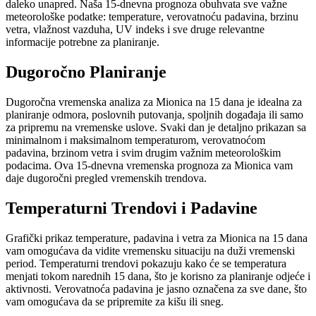
daleko unapred. Naša 15-dnevna prognoza obuhvata sve važne
meteorološke podatke: temperature, verovatnoću padavina, brzinu
vetra, vlažnost vazduha, UV indeks i sve druge relevantne
informacije potrebne za planiranje.
Dugoročno Planiranje
Dugoročna vremenska analiza za Mionica na 15 dana je idealna za
planiranje odmora, poslovnih putovanja, spoljnih događaja ili samo
za pripremu na vremenske uslove. Svaki dan je detaljno prikazan sa
minimalnom i maksimalnom temperaturom, verovatnoćom
padavina, brzinom vetra i svim drugim važnim meteorološkim
podacima. Ova 15-dnevna vremenska prognoza za Mionica vam
daje dugoročni pregled vremenskih trendova.
Temperaturni Trendovi i Padavine
Grafički prikaz temperature, padavina i vetra za Mionica na 15 dana
vam omogućava da vidite vremensku situaciju na duži vremenski
period. Temperaturni trendovi pokazuju kako će se temperatura
menjati tokom narednih 15 dana, što je korisno za planiranje odjeće i
aktivnosti. Verovatnoća padavina je jasno označena za sve dane, što
vam omogućava da se pripremite za kišu ili sneg.