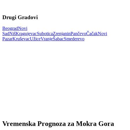
Drugi Gradovi
Beograd
Novi
Sad
Niš
Kragujevac
Subotica
Zrenjanin
Pančevo
Čačak
Novi
Pazar
Kruševac
Užice
Vranje
Šabac
Smederevo
Vremenska Prognoza za Mokra Gora