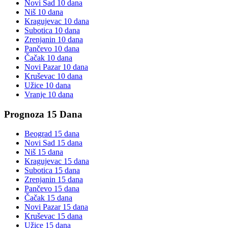
Novi Sad
10 dana
Niš
10 dana
Kragujevac
10 dana
Subotica
10 dana
Zrenjanin
10 dana
Pančevo
10 dana
Čačak
10 dana
Novi Pazar
10 dana
Kruševac
10 dana
Užice
10 dana
Vranje
10 dana
Prognoza 15 Dana
Beograd
15 dana
Novi Sad
15 dana
Niš
15 dana
Kragujevac
15 dana
Subotica
15 dana
Zrenjanin
15 dana
Pančevo
15 dana
Čačak
15 dana
Novi Pazar
15 dana
Kruševac
15 dana
Užice
15 dana