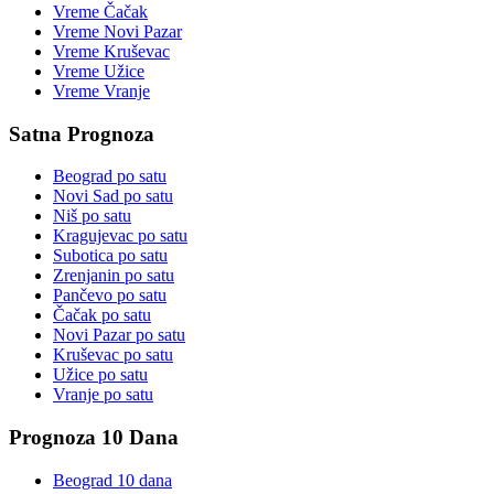
Vreme
Čačak
Vreme
Novi Pazar
Vreme
Kruševac
Vreme
Užice
Vreme
Vranje
Satna Prognoza
Beograd
po satu
Novi Sad
po satu
Niš
po satu
Kragujevac
po satu
Subotica
po satu
Zrenjanin
po satu
Pančevo
po satu
Čačak
po satu
Novi Pazar
po satu
Kruševac
po satu
Užice
po satu
Vranje
po satu
Prognoza 10 Dana
Beograd
10 dana