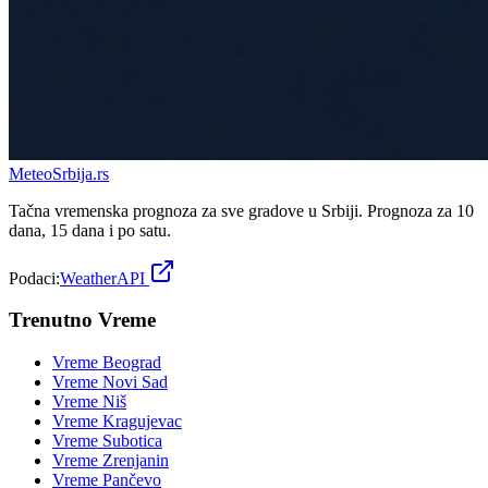
Meteo
Srbija
.rs
Tačna vremenska prognoza za sve gradove u Srbiji. Prognoza za 10
dana, 15 dana i po satu.
Podaci:
WeatherAPI
Trenutno Vreme
Vreme
Beograd
Vreme
Novi Sad
Vreme
Niš
Vreme
Kragujevac
Vreme
Subotica
Vreme
Zrenjanin
Vreme
Pančevo