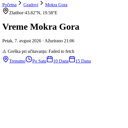
Početna
Gradovi
Mokra Gora
Zlatibor
·
43.82
°N,
19.58
°E
Vreme
Mokra Gora
Petak
,
7
.
avgust
2026
· Ažurirano
21
:
06
⚠️ Greška pri učitavanju:
Failed to fetch
Trenutno
Po Satu
10 Dana
15 Dana