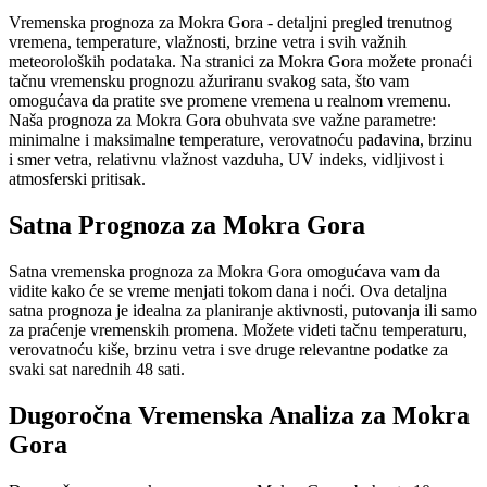
Vremenska prognoza za Mokra Gora - detaljni pregled trenutnog
vremena, temperature, vlažnosti, brzine vetra i svih važnih
meteoroloških podataka. Na stranici za Mokra Gora možete pronaći
tačnu vremensku prognozu ažuriranu svakog sata, što vam
omogućava da pratite sve promene vremena u realnom vremenu.
Naša prognoza za Mokra Gora obuhvata sve važne parametre:
minimalne i maksimalne temperature, verovatnoću padavina, brzinu
i smer vetra, relativnu vlažnost vazduha, UV indeks, vidljivost i
atmosferski pritisak.
Satna Prognoza za Mokra Gora
Satna vremenska prognoza za Mokra Gora omogućava vam da
vidite kako će se vreme menjati tokom dana i noći. Ova detaljna
satna prognoza je idealna za planiranje aktivnosti, putovanja ili samo
za praćenje vremenskih promena. Možete videti tačnu temperaturu,
verovatnoću kiše, brzinu vetra i sve druge relevantne podatke za
svaki sat narednih 48 sati.
Dugoročna Vremenska Analiza za Mokra
Gora