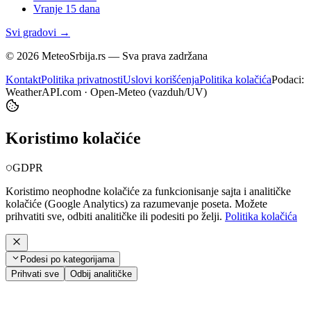
Vranje
15 dana
Svi gradovi →
©
2026
MeteoSrbija.rs — Sva prava zadržana
Kontakt
Politika privatnosti
Uslovi korišćenja
Politika kolačića
Podaci:
WeatherAPI.com · Open-Meteo (vazduh/UV)
Koristimo kolačiće
GDPR
Koristimo neophodne kolačiće za funkcionisanje sajta i analitičke
kolačiće (Google Analytics) za razumevanje poseta. Možete
prihvatiti sve, odbiti analitičke ili podesiti po želji.
Politika kolačića
Podesi po kategorijama
Prihvati sve
Odbij analitičke