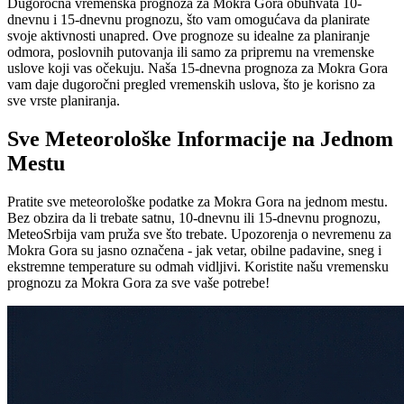
Dugoročna vremenska prognoza za Mokra Gora obuhvata 10-
dnevnu i 15-dnevnu prognozu, što vam omogućava da planirate
svoje aktivnosti unapred. Ove prognoze su idealne za planiranje
odmora, poslovnih putovanja ili samo za pripremu na vremenske
uslove koji vas očekuju. Naša 15-dnevna prognoza za Mokra Gora
vam daje dugoročni pregled vremenskih uslova, što je korisno za
sve vrste planiranja.
Sve Meteorološke Informacije na Jednom
Mestu
Pratite sve meteorološke podatke za Mokra Gora na jednom mestu.
Bez obzira da li trebate satnu, 10-dnevnu ili 15-dnevnu prognozu,
MeteoSrbija vam pruža sve što trebate. Upozorenja o nevremenu za
Mokra Gora su jasno označena - jak vetar, obilne padavine, sneg i
ekstremne temperature su odmah vidljivi. Koristite našu vremensku
prognozu za Mokra Gora za sve vaše potrebe!