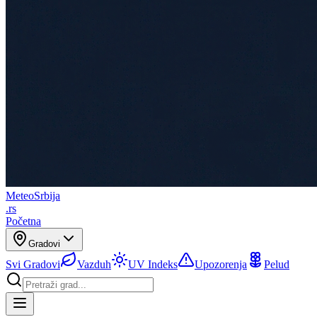
Meteo
Srbija
.rs
Početna
Gradovi
Svi Gradovi
Vazduh
UV Indeks
Upozorenja
Pelud