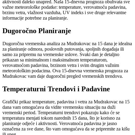
aktivnosti daleko unapred. Naša 15-dnevna prognoza obuhvata sve
važne meteorološke podatke: temperature, verovatnoću padavina,
brzinu vetra, vlažnost vazduha, UV indeks i sve druge relevantne
informacije potrebne za planiranje.
Dugoročno Planiranje
Dugoročna vremenska analiza za Mudrakovac na 15 dana je idealna
za planiranje odmora, poslovnih putovanja, spoljnih događaja ili
samo za pripremu na vremenske uslove. Svaki dan je detaljno
prikazan sa minimalnom i maksimalnom temperaturom,
verovatnoćom padavina, brzinom vetra i svim drugim važnim
meteorološkim podacima. Ova 15-dnevna vremenska prognoza za
Mudrakovac vam daje dugoročni pregled vremenskih trendova.
Temperaturni Trendovi i Padavine
Grafički prikaz temperature, padavina i vetra za Mudrakovac na 15
dana vam omogućava da vidite vremensku situaciju na duži
vremenski period. Temperaturni trendovi pokazuju kako će se
temperatura menjati tokom narednih 15 dana, što je korisno za
planiranje odjeće i aktivnosti. Verovatnoća padavina je jasno
označena za sve dane, što vam omogućava da se pripremite za kišu
ili sneg.