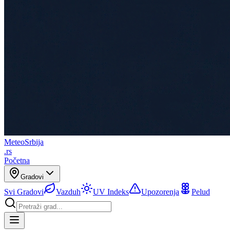
Meteo
Srbija
.rs
Početna
Gradovi
Svi Gradovi
Vazduh
UV Indeks
Upozorenja
Pelud