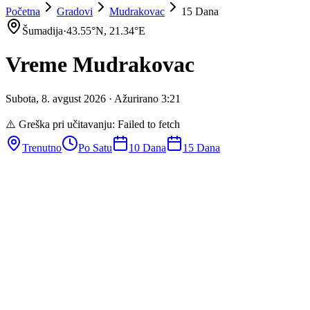
Početna
Gradovi
Mudrakovac
15 Dana
Šumadija
·
43.55
°N,
21.34
°E
Vreme
Mudrakovac
Subota
,
8
.
avgust
2026
· Ažurirano
3
:
21
⚠️ Greška pri učitavanju:
Failed to fetch
Trenutno
Po Satu
10 Dana
15 Dana