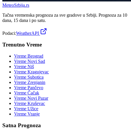
Meteo
Srbija
.rs
Tačna vremenska prognoza za sve gradove u Srbiji. Prognoza za 10
dana, 15 dana i po satu.
Podaci:
WeatherAPI
Trenutno Vreme
Vreme
Beograd
Vreme
Novi Sad
Vreme
Niš
Vreme
Kragujevac
Vreme
Subotica
Vreme
Zrenjanin
Vreme
Pančevo
Vreme
Čačak
Vreme
Novi Pazar
Vreme
Kruševac
Vreme
Užice
Vreme
Vranje
Satna Prognoza