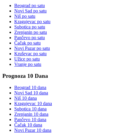
Beograd
po satu
Novi Sad
po satu
Niš
po satu
Kragujevac
po satu
Subotica
po satu
Zrenjanin
po satu
Pančevo
po satu
Čačak
po satu
Novi Pazar
po satu
Kruševac
po satu
Užice
po satu
Vranje
po satu
Prognoza 10 Dana
Beograd
10 dana
Novi Sad
10 dana
Niš
10 dana
Kragujevac
10 dana
Subotica
10 dana
Zrenjanin
10 dana
Pančevo
10 dana
Čačak
10 dana
Novi Pazar
10 dana