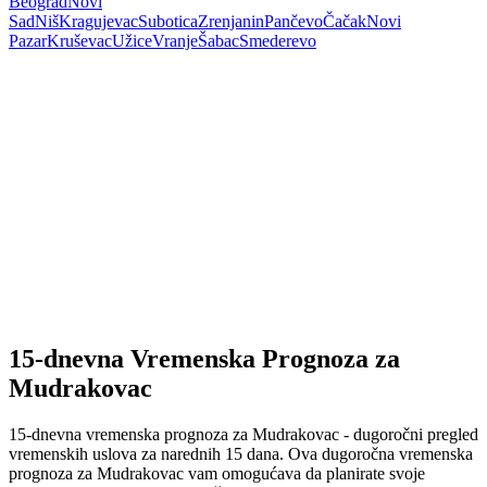
Beograd
Novi
Sad
Niš
Kragujevac
Subotica
Zrenjanin
Pančevo
Čačak
Novi
Pazar
Kruševac
Užice
Vranje
Šabac
Smederevo
15-dnevna Vremenska Prognoza za
Mudrakovac
15-dnevna vremenska prognoza za Mudrakovac - dugoročni pregled
vremenskih uslova za narednih 15 dana. Ova dugoročna vremenska
prognoza za Mudrakovac vam omogućava da planirate svoje