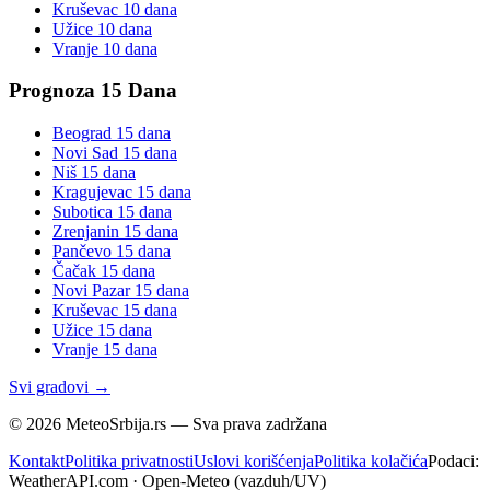
Kruševac
10 dana
Užice
10 dana
Vranje
10 dana
Prognoza 15 Dana
Beograd
15 dana
Novi Sad
15 dana
Niš
15 dana
Kragujevac
15 dana
Subotica
15 dana
Zrenjanin
15 dana
Pančevo
15 dana
Čačak
15 dana
Novi Pazar
15 dana
Kruševac
15 dana
Užice
15 dana
Vranje
15 dana
Svi gradovi →
©
2026
MeteoSrbija.rs — Sva prava zadržana
Kontakt
Politika privatnosti
Uslovi korišćenja
Politika kolačića
Podaci:
WeatherAPI.com · Open-Meteo (vazduh/UV)