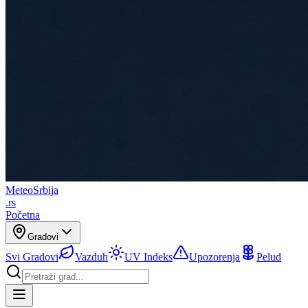
Meteo
Srbija
.rs
Početna
Gradovi
Svi Gradovi
Vazduh
UV Indeks
Upozorenja
Pelud