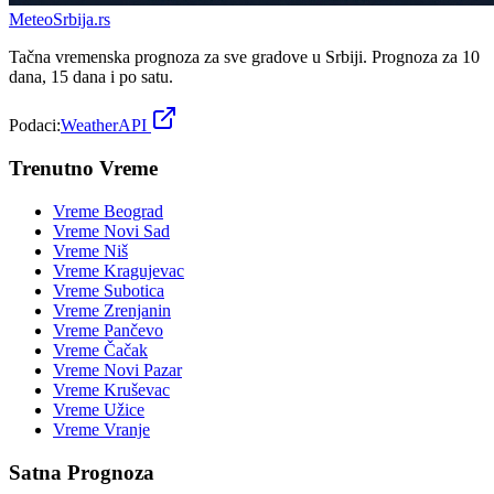
Meteo
Srbija
.rs
Tačna vremenska prognoza za sve gradove u Srbiji. Prognoza za 10
dana, 15 dana i po satu.
Podaci:
WeatherAPI
Trenutno Vreme
Vreme
Beograd
Vreme
Novi Sad
Vreme
Niš
Vreme
Kragujevac
Vreme
Subotica
Vreme
Zrenjanin
Vreme
Pančevo
Vreme
Čačak
Vreme
Novi Pazar
Vreme
Kruševac
Vreme
Užice
Vreme
Vranje
Satna Prognoza