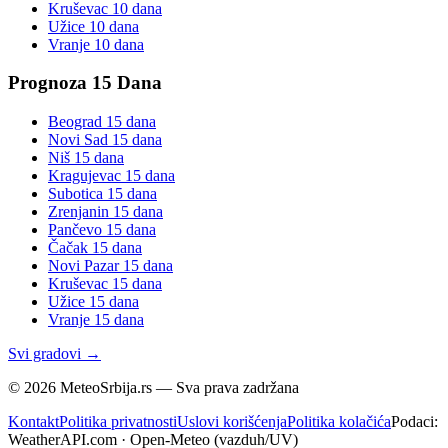
Kruševac
10 dana
Užice
10 dana
Vranje
10 dana
Prognoza 15 Dana
Beograd
15 dana
Novi Sad
15 dana
Niš
15 dana
Kragujevac
15 dana
Subotica
15 dana
Zrenjanin
15 dana
Pančevo
15 dana
Čačak
15 dana
Novi Pazar
15 dana
Kruševac
15 dana
Užice
15 dana
Vranje
15 dana
Svi gradovi →
©
2026
MeteoSrbija.rs — Sva prava zadržana
Kontakt
Politika privatnosti
Uslovi korišćenja
Politika kolačića
Podaci:
WeatherAPI.com · Open-Meteo (vazduh/UV)