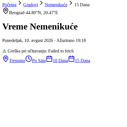
Početna
Gradovi
Nemenikuće
15 Dana
Beograd
·
44.80
°N,
20.47
°E
Vreme
Nemenikuće
Ponedeljak
,
10
.
avgust
2026
· Ažurirano
19
:
18
⚠️ Greška pri učitavanju:
Failed to fetch
Trenutno
Po Satu
10 Dana
15 Dana