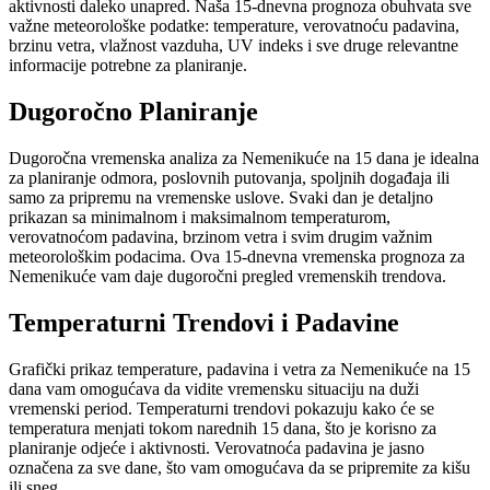
aktivnosti daleko unapred. Naša 15-dnevna prognoza obuhvata sve
važne meteorološke podatke: temperature, verovatnoću padavina,
brzinu vetra, vlažnost vazduha, UV indeks i sve druge relevantne
informacije potrebne za planiranje.
Dugoročno Planiranje
Dugoročna vremenska analiza za Nemenikuće na 15 dana je idealna
za planiranje odmora, poslovnih putovanja, spoljnih događaja ili
samo za pripremu na vremenske uslove. Svaki dan je detaljno
prikazan sa minimalnom i maksimalnom temperaturom,
verovatnoćom padavina, brzinom vetra i svim drugim važnim
meteorološkim podacima. Ova 15-dnevna vremenska prognoza za
Nemenikuće vam daje dugoročni pregled vremenskih trendova.
Temperaturni Trendovi i Padavine
Grafički prikaz temperature, padavina i vetra za Nemenikuće na 15
dana vam omogućava da vidite vremensku situaciju na duži
vremenski period. Temperaturni trendovi pokazuju kako će se
temperatura menjati tokom narednih 15 dana, što je korisno za
planiranje odjeće i aktivnosti. Verovatnoća padavina je jasno
označena za sve dane, što vam omogućava da se pripremite za kišu
ili sneg.