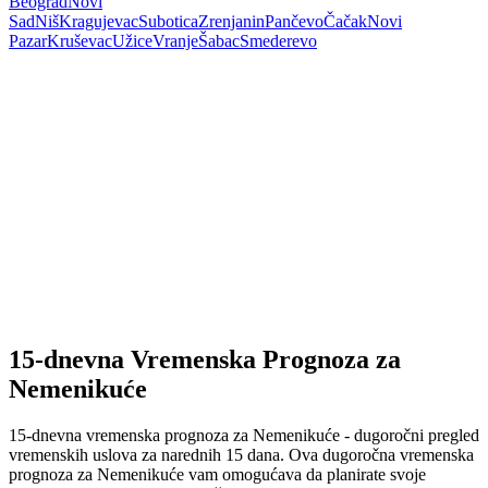
Beograd
Novi
Sad
Niš
Kragujevac
Subotica
Zrenjanin
Pančevo
Čačak
Novi
Pazar
Kruševac
Užice
Vranje
Šabac
Smederevo
15-dnevna Vremenska Prognoza za
Nemenikuće
15-dnevna vremenska prognoza za Nemenikuće - dugoročni pregled
vremenskih uslova za narednih 15 dana. Ova dugoročna vremenska
prognoza za Nemenikuće vam omogućava da planirate svoje