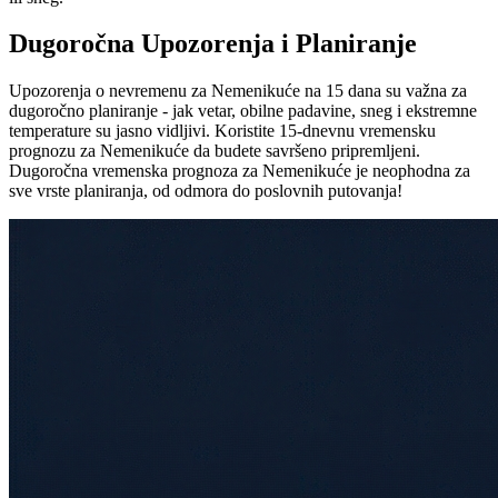
Dugoročna Upozorenja i Planiranje
Upozorenja o nevremenu za Nemenikuće na 15 dana su važna za
dugoročno planiranje - jak vetar, obilne padavine, sneg i ekstremne
temperature su jasno vidljivi. Koristite 15-dnevnu vremensku
prognozu za Nemenikuće da budete savršeno pripremljeni.
Dugoročna vremenska prognoza za Nemenikuće je neophodna za
sve vrste planiranja, od odmora do poslovnih putovanja!