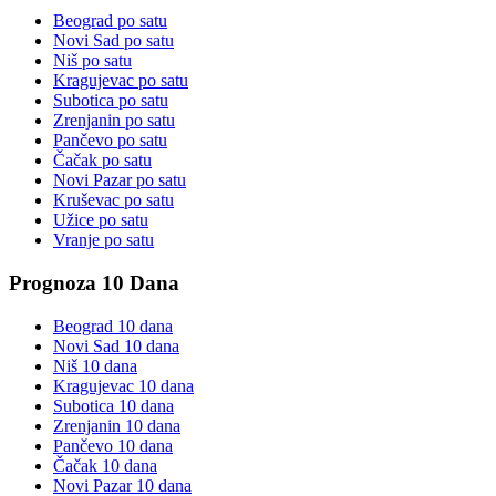
Beograd
po satu
Novi Sad
po satu
Niš
po satu
Kragujevac
po satu
Subotica
po satu
Zrenjanin
po satu
Pančevo
po satu
Čačak
po satu
Novi Pazar
po satu
Kruševac
po satu
Užice
po satu
Vranje
po satu
Prognoza 10 Dana
Beograd
10 dana
Novi Sad
10 dana
Niš
10 dana
Kragujevac
10 dana
Subotica
10 dana
Zrenjanin
10 dana
Pančevo
10 dana
Čačak
10 dana
Novi Pazar
10 dana