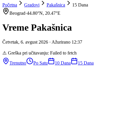
Početna
Gradovi
Pakašnica
15 Dana
Beograd
·
44.80
°N,
20.47
°E
Vreme
Pakašnica
Četvrtak
,
6
.
avgust
2026
· Ažurirano
12
:
37
⚠️ Greška pri učitavanju:
Failed to fetch
Trenutno
Po Satu
10 Dana
15 Dana