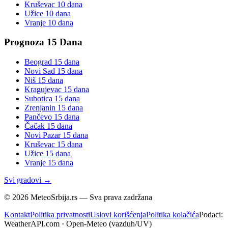
Kruševac
10 dana
Užice
10 dana
Vranje
10 dana
Prognoza 15 Dana
Beograd
15 dana
Novi Sad
15 dana
Niš
15 dana
Kragujevac
15 dana
Subotica
15 dana
Zrenjanin
15 dana
Pančevo
15 dana
Čačak
15 dana
Novi Pazar
15 dana
Kruševac
15 dana
Užice
15 dana
Vranje
15 dana
Svi gradovi →
©
2026
MeteoSrbija.rs — Sva prava zadržana
Kontakt
Politika privatnosti
Uslovi korišćenja
Politika kolačića
Podaci:
WeatherAPI.com · Open-Meteo (vazduh/UV)