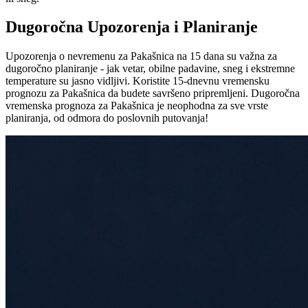
Dugoročna Upozorenja i Planiranje
Upozorenja o nevremenu za Pakašnica na 15 dana su važna za
dugoročno planiranje - jak vetar, obilne padavine, sneg i ekstremne
temperature su jasno vidljivi. Koristite 15-dnevnu vremensku
prognozu za Pakašnica da budete savršeno pripremljeni. Dugoročna
vremenska prognoza za Pakašnica je neophodna za sve vrste
planiranja, od odmora do poslovnih putovanja!