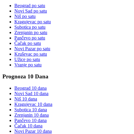
Beograd
po satu
Novi Sad
po satu
Niš
po satu
Kragujevac
po satu
Subotica
po satu
Zrenjanin
po satu
Pančevo
po satu
Čačak
po satu
Novi Pazar
po satu
Kruševac
po satu
Užice
po satu
Vranje
po satu
Prognoza 10 Dana
Beograd
10 dana
Novi Sad
10 dana
Niš
10 dana
Kragujevac
10 dana
Subotica
10 dana
Zrenjanin
10 dana
Pančevo
10 dana
Čačak
10 dana
Novi Pazar
10 dana