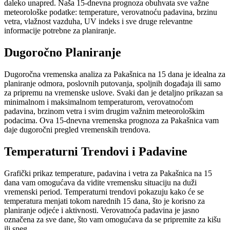
daleko unapred. Naša 15-dnevna prognoza obuhvata sve važne
meteorološke podatke: temperature, verovatnoću padavina, brzinu
vetra, vlažnost vazduha, UV indeks i sve druge relevantne
informacije potrebne za planiranje.
Dugoročno Planiranje
Dugoročna vremenska analiza za Pakašnica na 15 dana je idealna za
planiranje odmora, poslovnih putovanja, spoljnih događaja ili samo
za pripremu na vremenske uslove. Svaki dan je detaljno prikazan sa
minimalnom i maksimalnom temperaturom, verovatnoćom
padavina, brzinom vetra i svim drugim važnim meteorološkim
podacima. Ova 15-dnevna vremenska prognoza za Pakašnica vam
daje dugoročni pregled vremenskih trendova.
Temperaturni Trendovi i Padavine
Grafički prikaz temperature, padavina i vetra za Pakašnica na 15
dana vam omogućava da vidite vremensku situaciju na duži
vremenski period. Temperaturni trendovi pokazuju kako će se
temperatura menjati tokom narednih 15 dana, što je korisno za
planiranje odjeće i aktivnosti. Verovatnoća padavina je jasno
označena za sve dane, što vam omogućava da se pripremite za kišu
ili sneg.