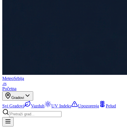
Meteo
Srbija
.rs
Početna
Gradovi
Svi Gradovi
Vazduh
UV Indeks
Upozorenja
Pelud