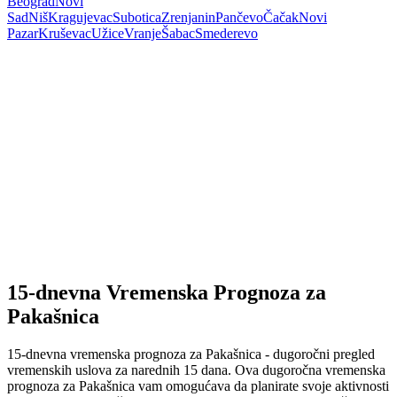
Beograd
Novi
Sad
Niš
Kragujevac
Subotica
Zrenjanin
Pančevo
Čačak
Novi
Pazar
Kruševac
Užice
Vranje
Šabac
Smederevo
15-dnevna Vremenska Prognoza za
Pakašnica
15-dnevna vremenska prognoza za Pakašnica - dugoročni pregled
vremenskih uslova za narednih 15 dana. Ova dugoročna vremenska
prognoza za Pakašnica vam omogućava da planirate svoje aktivnosti