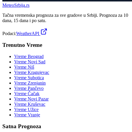
Meteo
Srbija
.rs
Tačna vremenska prognoza za sve gradove u Srbiji. Prognoza za 10
dana, 15 dana i po satu.
Podaci:
WeatherAPI
Trenutno Vreme
Vreme
Beograd
Vreme
Novi Sad
Vreme
Niš
Vreme
Kragujevac
Vreme
Subotica
Vreme
Zrenjanin
Vreme
Pančevo
Vreme
Čačak
Vreme
Novi Pazar
Vreme
Kruševac
Vreme
Užice
Vreme
Vranje
Satna Prognoza