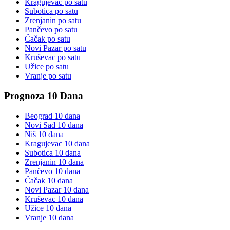
Kragujevac
po satu
Subotica
po satu
Zrenjanin
po satu
Pančevo
po satu
Čačak
po satu
Novi Pazar
po satu
Kruševac
po satu
Užice
po satu
Vranje
po satu
Prognoza 10 Dana
Beograd
10 dana
Novi Sad
10 dana
Niš
10 dana
Kragujevac
10 dana
Subotica
10 dana
Zrenjanin
10 dana
Pančevo
10 dana
Čačak
10 dana
Novi Pazar
10 dana
Kruševac
10 dana
Užice
10 dana
Vranje
10 dana