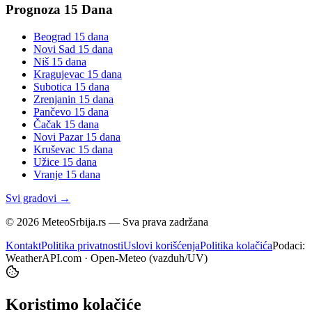
Prognoza 15 Dana
Beograd
15 dana
Novi Sad
15 dana
Niš
15 dana
Kragujevac
15 dana
Subotica
15 dana
Zrenjanin
15 dana
Pančevo
15 dana
Čačak
15 dana
Novi Pazar
15 dana
Kruševac
15 dana
Užice
15 dana
Vranje
15 dana
Svi gradovi →
©
2026
MeteoSrbija.rs — Sva prava zadržana
Kontakt
Politika privatnosti
Uslovi korišćenja
Politika kolačića
Podaci:
WeatherAPI.com · Open-Meteo (vazduh/UV)
Koristimo kolačiće