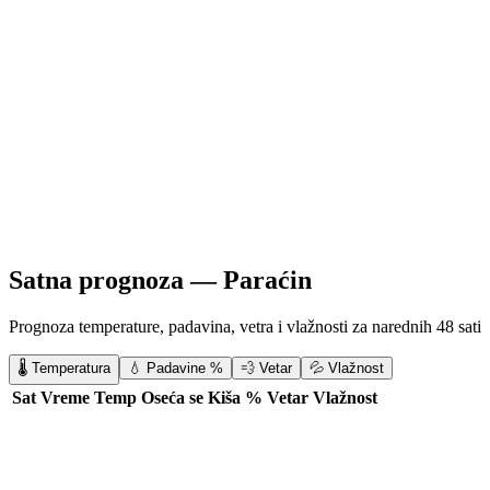
Satna prognoza —
Paraćin
Prognoza temperature, padavina, vetra i vlažnosti za narednih 48 sati
🌡️ Temperatura
💧 Padavine %
💨 Vetar
💦 Vlažnost
Sat
Vreme
Temp
Oseća se
Kiša %
Vetar
Vlažnost