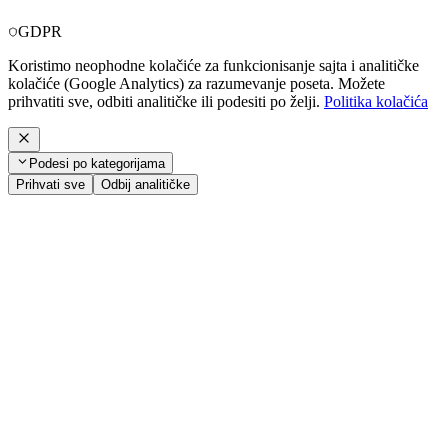
GDPR
Koristimo neophodne kolačiće za funkcionisanje sajta i analitičke
kolačiće (Google Analytics) za razumevanje poseta. Možete
prihvatiti sve, odbiti analitičke ili podesiti po želji.
Politika kolačića
Podesi po kategorijama
Prihvati sve
Odbij analitičke