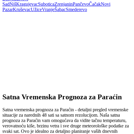
Sad
Niš
Kragujevac
Subotica
Zrenjanin
Pančevo
Čačak
Novi
Pazar
Kruševac
Užice
Vranje
Šabac
Smederevo
Satna Vremenska Prognoza za Paraćin
Satna vremenska prognoza za Paraćin - detaljni pregled vremenske
situacije za narednih 48 sati sa satnom rezolucijom. Naša satna
prognoza za Paraćin vam omogućava da vidite tačnu temperaturu,
verovatnoću kiše, brzinu vetra i sve druge meteorološke podatke za
svaki sat. Ovo je idealno za detaljno planiranje vaših dnevnih