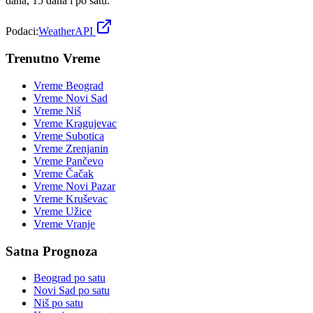
dana, 15 dana i po satu.
Podaci:
WeatherAPI
Trenutno Vreme
Vreme
Beograd
Vreme
Novi Sad
Vreme
Niš
Vreme
Kragujevac
Vreme
Subotica
Vreme
Zrenjanin
Vreme
Pančevo
Vreme
Čačak
Vreme
Novi Pazar
Vreme
Kruševac
Vreme
Užice
Vreme
Vranje
Satna Prognoza
Beograd
po satu
Novi Sad
po satu
Niš
po satu