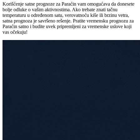
Korišćenje satne prognoze za Paraćin vam omogućava da donesete
bolje odluke o vašim aktivnostima. Ako trebate znati tačnu
temperaturu u određenom satu, verovatnoću kiše ili brzinu vetra,
satna prognoza je savršeno rešenje. Pratite vremensku prognozu za
Paraćin satno i budite uvek pripremljeni za vremenske uslove koji
vas očekuju!