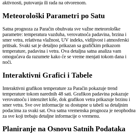
aktivnosti, putovanja ili rada na otvorenom.
Meteorološki Parametri po Satu
Satna prognoza za Paraćin obuhvata sve važne meteorološke
parametre: temperatura vazduha, verovatnoća padavina, brzina i
smer vetra, relativna vlažnost, UV indeks, vidljivost i atmosferski
pritisak. Svaki sat je detaljno prikazan sa grafičkim prikazom
temperature, padavina i vetra. Ova detaljna satna analiza vam
omogućava da razumete kako će se vreme menjati tokom dana i
noći.
Interaktivni Grafici i Tabele
Interaktivni grafikon temperature za Paraćin pokazuje trend
temperature tokom narednih 48 sati. Grafikon padavina pokazuje
verovatnoću i intenzitet kiše, dok grafikon vetra prikazuje brzinu i
smer vetra. Sve ove informacije su dostupne u tabeli sa detaljnim
podacima za svaki sat. Ova satna vremenska prognoza je neophodna
za sve koji trebaju detaljne informacije o vremenu.
Planiranje na Osnovu Satnih Podataka