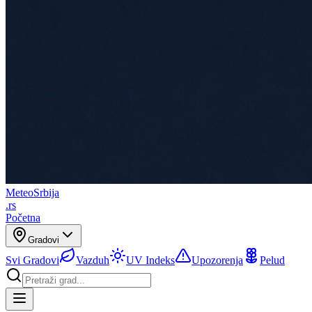
Meteo
Srbija
.rs
Početna
Gradovi
Svi Gradovi
Vazduh
UV Indeks
Upozorenja
Pelud