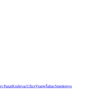
vi Pazar
Kruševac
Užice
Vranje
Šabac
Smederevo