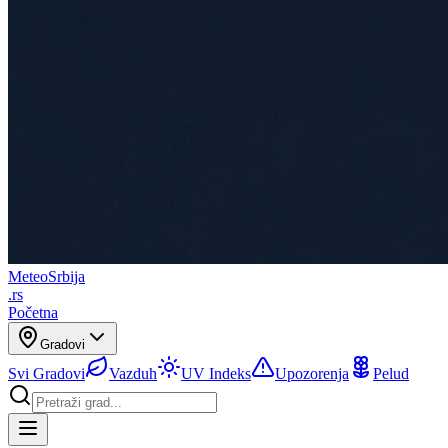
Meteo
Srbija
.rs
Početna
Gradovi
Svi Gradovi
Vazduh
UV Indeks
Upozorenja
Pelud