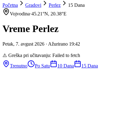
Početna
Gradovi
Perlez
15 Dana
Vojvodina
·
45.21
°N,
20.38
°E
Vreme
Perlez
Petak
,
7
.
avgust
2026
· Ažurirano
19
:
42
⚠️ Greška pri učitavanju:
Failed to fetch
Trenutno
Po Satu
10 Dana
15 Dana