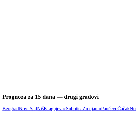
Prognoza za
15
dana — drugi gradovi
Beograd
Novi Sad
Niš
Kragujevac
Subotica
Zrenjanin
Pančevo
Čačak
No