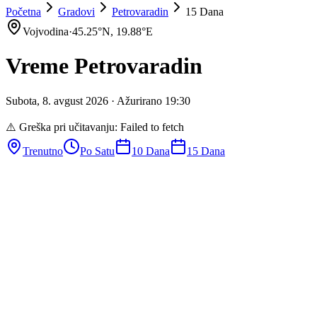
Početna
Gradovi
Petrovaradin
15 Dana
Vojvodina
·
45.25
°N,
19.88
°E
Vreme
Petrovaradin
Subota
,
8
.
avgust
2026
· Ažurirano
19
:
30
⚠️ Greška pri učitavanju:
Failed to fetch
Trenutno
Po Satu
10 Dana
15 Dana