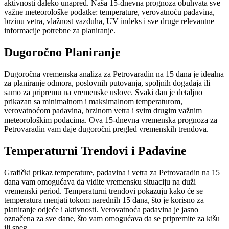
aktivnosti daleko unapred. Naša 15-dnevna prognoza obuhvata sve
važne meteorološke podatke: temperature, verovatnoću padavina,
brzinu vetra, vlažnost vazduha, UV indeks i sve druge relevantne
informacije potrebne za planiranje.
Dugoročno Planiranje
Dugoročna vremenska analiza za Petrovaradin na 15 dana je idealna
za planiranje odmora, poslovnih putovanja, spoljnih događaja ili
samo za pripremu na vremenske uslove. Svaki dan je detaljno
prikazan sa minimalnom i maksimalnom temperaturom,
verovatnoćom padavina, brzinom vetra i svim drugim važnim
meteorološkim podacima. Ova 15-dnevna vremenska prognoza za
Petrovaradin vam daje dugoročni pregled vremenskih trendova.
Temperaturni Trendovi i Padavine
Grafički prikaz temperature, padavina i vetra za Petrovaradin na 15
dana vam omogućava da vidite vremensku situaciju na duži
vremenski period. Temperaturni trendovi pokazuju kako će se
temperatura menjati tokom narednih 15 dana, što je korisno za
planiranje odjeće i aktivnosti. Verovatnoća padavina je jasno
označena za sve dane, što vam omogućava da se pripremite za kišu
ili sneg.