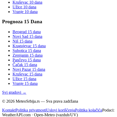
Kruševac
10 dana
Užice
10 dana
Vranje
10 dana
Prognoza 15 Dana
Beograd
15 dana
Novi Sad
15 dana
Niš
15 dana
Kragujevac
15 dana
Subotica
15 dana
Zrenjanin
15 dana
Pančevo
15 dana
Čačak
15 dana
Novi Pazar
15 dana
Kruševac
15 dana
Užice
15 dana
Vranje
15 dana
Svi gradovi →
©
2026
MeteoSrbija.rs — Sva prava zadržana
Kontakt
Politika privatnosti
Uslovi korišćenja
Politika kolačića
Podaci:
WeatherAPI.com · Open-Meteo (vazduh/UV)