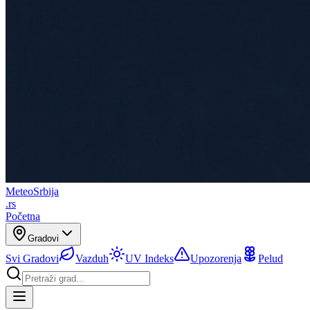
Meteo
Srbija
.rs
Početna
Gradovi
Svi Gradovi
Vazduh
UV Indeks
Upozorenja
Pelud