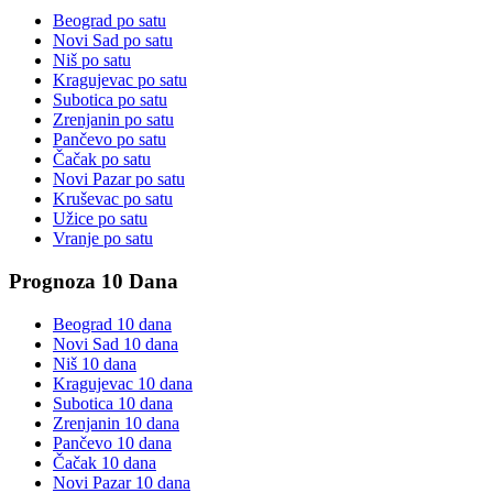
Beograd
po satu
Novi Sad
po satu
Niš
po satu
Kragujevac
po satu
Subotica
po satu
Zrenjanin
po satu
Pančevo
po satu
Čačak
po satu
Novi Pazar
po satu
Kruševac
po satu
Užice
po satu
Vranje
po satu
Prognoza 10 Dana
Beograd
10 dana
Novi Sad
10 dana
Niš
10 dana
Kragujevac
10 dana
Subotica
10 dana
Zrenjanin
10 dana
Pančevo
10 dana
Čačak
10 dana
Novi Pazar
10 dana