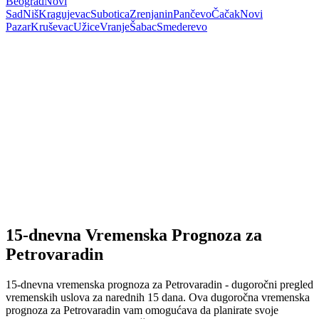
Beograd
Novi
Sad
Niš
Kragujevac
Subotica
Zrenjanin
Pančevo
Čačak
Novi
Pazar
Kruševac
Užice
Vranje
Šabac
Smederevo
15-dnevna Vremenska Prognoza za
Petrovaradin
15-dnevna vremenska prognoza za Petrovaradin - dugoročni pregled
vremenskih uslova za narednih 15 dana. Ova dugoročna vremenska
prognoza za Petrovaradin vam omogućava da planirate svoje