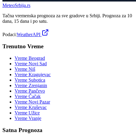
Meteo
Srbija
.rs
Tačna vremenska prognoza za sve gradove u Srbiji. Prognoza za 10
dana, 15 dana i po satu.
Podaci:
WeatherAPI
Trenutno Vreme
Vreme
Beograd
Vreme
Novi Sad
Vreme
Niš
Vreme
Kragujevac
Vreme
Subotica
Vreme
Zrenjanin
Vreme
Pančevo
Vreme
Čačak
Vreme
Novi Pazar
Vreme
Kruševac
Vreme
Užice
Vreme
Vranje
Satna Prognoza