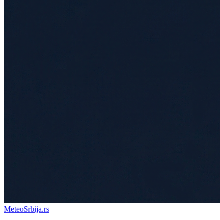
Meteo
Srbija
.rs