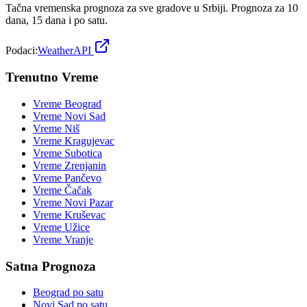
Tačna vremenska prognoza za sve gradove u Srbiji. Prognoza za 10
dana, 15 dana i po satu.
Podaci:
WeatherAPI
Trenutno Vreme
Vreme
Beograd
Vreme
Novi Sad
Vreme
Niš
Vreme
Kragujevac
Vreme
Subotica
Vreme
Zrenjanin
Vreme
Pančevo
Vreme
Čačak
Vreme
Novi Pazar
Vreme
Kruševac
Vreme
Užice
Vreme
Vranje
Satna Prognoza
Beograd
po satu
Novi Sad
po satu