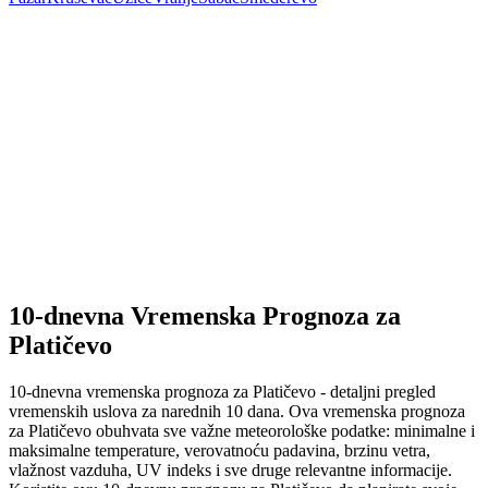
10-dnevna Vremenska Prognoza za
Platičevo
10-dnevna vremenska prognoza za Platičevo - detaljni pregled
vremenskih uslova za narednih 10 dana. Ova vremenska prognoza
za Platičevo obuhvata sve važne meteorološke podatke: minimalne i
maksimalne temperature, verovatnoću padavina, brzinu vetra,
vlažnost vazduha, UV indeks i sve druge relevantne informacije.