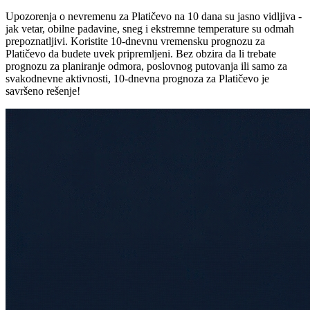
Upozorenja o nevremenu za Platičevo na 10 dana su jasno vidljiva -
jak vetar, obilne padavine, sneg i ekstremne temperature su odmah
prepoznatljivi. Koristite 10-dnevnu vremensku prognozu za
Platičevo da budete uvek pripremljeni. Bez obzira da li trebate
prognozu za planiranje odmora, poslovnog putovanja ili samo za
svakodnevne aktivnosti, 10-dnevna prognoza za Platičevo je
savršeno rešenje!