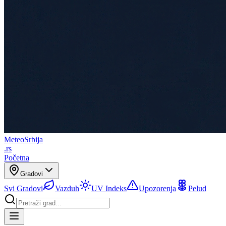
Meteo
Srbija
.rs
Početna
Gradovi
Svi Gradovi
Vazduh
UV Indeks
Upozorenja
Pelud