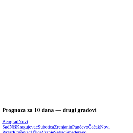
Prognoza za
10
dana — drugi gradovi
Beograd
Novi
Sad
Niš
Kragujevac
Subotica
Zrenjanin
Pančevo
Čačak
Novi
Pazar
Kruševac
Užice
Vranje
Šabac
Smederevo