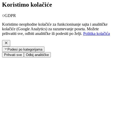
Koristimo kolačiće
GDPR
Koristimo neophodne kolačiće za funkcionisanje sajta i analitičke
kolačiće (Google Analytics) za razumevanje poseta. Možete
prihvatiti sve, odbiti analitičke ili podesiti po želji.
Politika kolačića
Podesi po kategorijama
Prihvati sve
Odbij analitičke