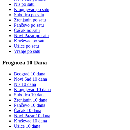
Niš
po satu
Kragujevac
po satu
Subotica
po satu
Zrenjanin
po satu
Pančevo
po satu
Čačak
po satu
Novi Pazar
po satu
Kruševac
po satu
Užice
po satu
Vranje
po satu
Prognoza 10 Dana
Beograd
10 dana
Novi Sad
10 dana
Niš
10 dana
Kragujevac
10 dana
Subotica
10 dana
Zrenjanin
10 dana
Pančevo
10 dana
Čačak
10 dana
Novi Pazar
10 dana
Kruševac
10 dana
Užice
10 dana