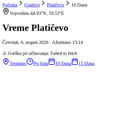
Početna
Gradovi
Platičevo
10 Dana
Vojvodina
·
44.93
°N,
19.53
°E
Vreme
Platičevo
Četvrtak
,
6
.
avgust
2026
· Ažurirano
15
:
14
⚠️ Greška pri učitavanju:
Failed to fetch
Trenutno
Po Satu
10 Dana
15 Dana