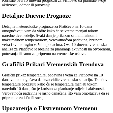
Koristite ovu 10-dnevnu prognozu za Platičevo da planirate svoje
aktivnosti, odmor ili putovanja.
Detaljne Dnevne Prognoze
Detaljne meteorološke prognoze za Platičevo na 10 dana
omogućavaju vam da vidite kako će se vreme menjati tokom
naredne dve nedelje. Svaki dan je prikazan sa minimalnom i
maksimalnom temperaturom, verovatnoćom padavina, brzinom
vetra i svim drugim važnim podacima. Ova 10-dnevna vremenska
analiza za Platičevo je idealna za planiranje aktivnosti na otvorenom,
putovanja ili samo za pripremu na vremenske uslove.
Grafički Prikazi Vremenskih Trendova
Grafički prikaz temperature, padavina i vetra za Platičevo na 10
dana vam omogućava da brzo vidite vremensku situaciju. Trendovi
temperature pokazuju kako će se temperatura menjati tokom
narednih 10 dana, što je korisno za planiranje odjeće i aktivnosti.
Verovatnoća padavina je jasno označena, što vam omogućava da se
pripremite za kišu ili sneg.
Upozorenja o Ekstremnom Vremenu