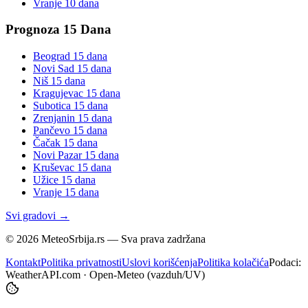
Vranje
10 dana
Prognoza 15 Dana
Beograd
15 dana
Novi Sad
15 dana
Niš
15 dana
Kragujevac
15 dana
Subotica
15 dana
Zrenjanin
15 dana
Pančevo
15 dana
Čačak
15 dana
Novi Pazar
15 dana
Kruševac
15 dana
Užice
15 dana
Vranje
15 dana
Svi gradovi →
©
2026
MeteoSrbija.rs — Sva prava zadržana
Kontakt
Politika privatnosti
Uslovi korišćenja
Politika kolačića
Podaci:
WeatherAPI.com · Open-Meteo (vazduh/UV)