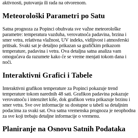
aktivnosti, putovanja ili rada na otvorenom.
Meteorološki Parametri po Satu
Satna prognoza za Popinci obuhvata sve važne meteorološke
parametre: temperatura vazduha, verovatnoća padavina, brzina i
smer vetra, relativna vlažnost, UV indeks, vidljivost i atmosferski
pritisak. Svaki sat je detaljno prikazan sa grafičkim prikazom
temperature, padavina i vetra. Ova detaljna satna analiza vam
omogućava da razumete kako će se vreme menjati tokom dana i
noći.
Interaktivni Grafici i Tabele
Interaktivni grafikon temperature za Popinci pokazuje trend
temperature tokom narednih 48 sati. Grafikon padavina pokazuje
verovatnoću i intenzitet kiše, dok grafikon vetra prikazuje brzinu i
smer vetra. Sve ove informacije su dostupne u tabeli sa detaljnim
podacima za svaki sat. Ova satna vremenska prognoza je neophodna
za sve koji trebaju detaljne informacije o vremenu.
Planiranje na Osnovu Satnih Podataka