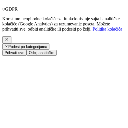
GDPR
Koristimo neophodne kolačiće za funkcionisanje sajta i analitičke
kolačiće (Google Analytics) za razumevanje poseta. Možete
prihvatiti sve, odbiti analitičke ili podesiti po želji.
Politika kolačića
Podesi po kategorijama
Prihvati sve
Odbij analitičke