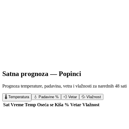
Satna prognoza —
Popinci
Prognoza temperature, padavina, vetra i vlažnosti za narednih 48 sati
🌡️ Temperatura
💧 Padavine %
💨 Vetar
💦 Vlažnost
Sat
Vreme
Temp
Oseća se
Kiša %
Vetar
Vlažnost