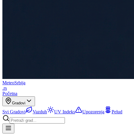
Meteo
Srbija
.rs
Početna
Gradovi
Svi Gradovi
Vazduh
UV Indeks
Upozorenja
Pelud