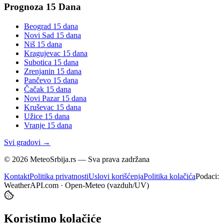
Prognoza 15 Dana
Beograd
15 dana
Novi Sad
15 dana
Niš
15 dana
Kragujevac
15 dana
Subotica
15 dana
Zrenjanin
15 dana
Pančevo
15 dana
Čačak
15 dana
Novi Pazar
15 dana
Kruševac
15 dana
Užice
15 dana
Vranje
15 dana
Svi gradovi →
©
2026
MeteoSrbija.rs — Sva prava zadržana
Kontakt
Politika privatnosti
Uslovi korišćenja
Politika kolačića
Podaci:
WeatherAPI.com · Open-Meteo (vazduh/UV)
Koristimo kolačiće