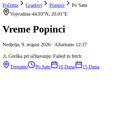
Početna
Gradovi
Popinci
Po Satu
Vojvodina
·
44.93
°N,
20.01
°E
Vreme
Popinci
Nedjelja
,
9
.
avgust
2026
· Ažurirano
12
:
37
⚠️ Greška pri učitavanju:
Failed to fetch
Trenutno
Po Satu
10 Dana
15 Dana