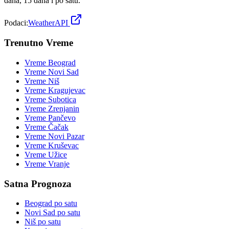
dana, 15 dana i po satu.
Podaci:
WeatherAPI
Trenutno Vreme
Vreme
Beograd
Vreme
Novi Sad
Vreme
Niš
Vreme
Kragujevac
Vreme
Subotica
Vreme
Zrenjanin
Vreme
Pančevo
Vreme
Čačak
Vreme
Novi Pazar
Vreme
Kruševac
Vreme
Užice
Vreme
Vranje
Satna Prognoza
Beograd
po satu
Novi Sad
po satu
Niš
po satu