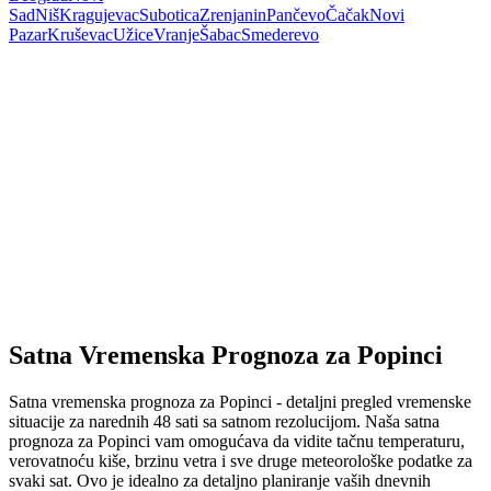
Sad
Niš
Kragujevac
Subotica
Zrenjanin
Pančevo
Čačak
Novi
Pazar
Kruševac
Užice
Vranje
Šabac
Smederevo
Satna Vremenska Prognoza za Popinci
Satna vremenska prognoza za Popinci - detaljni pregled vremenske
situacije za narednih 48 sati sa satnom rezolucijom. Naša satna
prognoza za Popinci vam omogućava da vidite tačnu temperaturu,
verovatnoću kiše, brzinu vetra i sve druge meteorološke podatke za
svaki sat. Ovo je idealno za detaljno planiranje vaših dnevnih