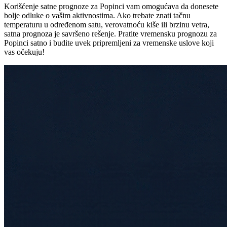
Korišćenje satne prognoze za Popinci vam omogućava da donesete
bolje odluke o vašim aktivnostima. Ako trebate znati tačnu
temperaturu u određenom satu, verovatnoću kiše ili brzinu vetra,
satna prognoza je savršeno rešenje. Pratite vremensku prognozu za
Popinci satno i budite uvek pripremljeni za vremenske uslove koji
vas očekuju!