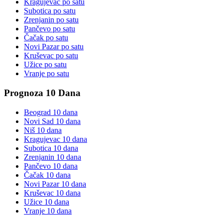
Kragujevac
po satu
Subotica
po satu
Zrenjanin
po satu
Pančevo
po satu
Čačak
po satu
Novi Pazar
po satu
Kruševac
po satu
Užice
po satu
Vranje
po satu
Prognoza 10 Dana
Beograd
10 dana
Novi Sad
10 dana
Niš
10 dana
Kragujevac
10 dana
Subotica
10 dana
Zrenjanin
10 dana
Pančevo
10 dana
Čačak
10 dana
Novi Pazar
10 dana
Kruševac
10 dana
Užice
10 dana
Vranje
10 dana