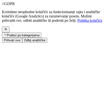
GDPR
Koristimo neophodne kolačiće za funkcionisanje sajta i analitičke
kolačiće (Google Analytics) za razumevanje poseta. Možete
prihvatiti sve, odbiti analitičke ili podesiti po želji.
Politika kolačića
Podesi po kategorijama
Prihvati sve
Odbij analitičke