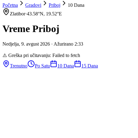
Početna
Gradovi
Priboj
10 Dana
Zlatibor
·
43.58
°N,
19.52
°E
Vreme
Priboj
Nedjelja
,
9
.
avgust
2026
· Ažurirano
2
:
33
⚠️ Greška pri učitavanju:
Failed to fetch
Trenutno
Po Satu
10 Dana
15 Dana