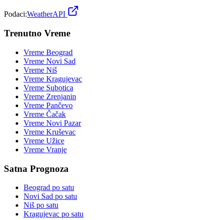
Podaci:
WeatherAPI
Trenutno Vreme
Vreme
Beograd
Vreme
Novi Sad
Vreme
Niš
Vreme
Kragujevac
Vreme
Subotica
Vreme
Zrenjanin
Vreme
Pančevo
Vreme
Čačak
Vreme
Novi Pazar
Vreme
Kruševac
Vreme
Užice
Vreme
Vranje
Satna Prognoza
Beograd
po satu
Novi Sad
po satu
Niš
po satu
Kragujevac
po satu