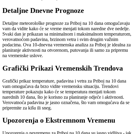
Detaljne Dnevne Prognoze
Detaljne meteorološke prognoze za Priboj na 10 dana omogućavaju
vam da vidite kako će se vreme menjati tokom naredne dve nedelje.
Svaki dan je prikazan sa minimalnom i maksimalnom temperaturom,
verovatnoćom padavina, brzinom vetra i svim drugim važnim
podacima. Ova 10-dnevna vremenska analiza za Priboj je idealna za
planiranje aktivnosti na otvorenom, putovanja ili samo za pripremu
na vremenske uslove.
Grafički Prikazi Vremenskih Trendova
Grafički prikaz temperature, padavina i vetra za Priboj na 10 dana
vam omogućava da brzo vidite vremensku situaciju. Trendovi
temperature pokazuju kako će se temperatura menjati tokom
narednih 10 dana, što je korisno za planiranje odjeće i aktivnosti.
Verovatnoća padavina je jasno označena, što vam omogućava da se
pripremite za kišu ili sneg.
Upozorenja o Ekstremnom Vremenu
Upozorenja o nevremenu za Priboj na 10 dana su jasno vidljiva - jak