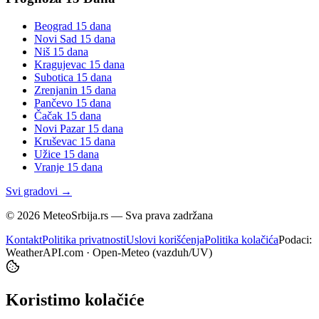
Beograd
15 dana
Novi Sad
15 dana
Niš
15 dana
Kragujevac
15 dana
Subotica
15 dana
Zrenjanin
15 dana
Pančevo
15 dana
Čačak
15 dana
Novi Pazar
15 dana
Kruševac
15 dana
Užice
15 dana
Vranje
15 dana
Svi gradovi →
©
2026
MeteoSrbija.rs — Sva prava zadržana
Kontakt
Politika privatnosti
Uslovi korišćenja
Politika kolačića
Podaci:
WeatherAPI.com · Open-Meteo (vazduh/UV)
Koristimo kolačiće