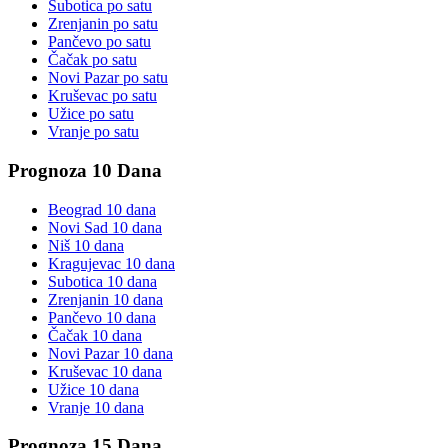
Subotica
po satu
Zrenjanin
po satu
Pančevo
po satu
Čačak
po satu
Novi Pazar
po satu
Kruševac
po satu
Užice
po satu
Vranje
po satu
Prognoza 10 Dana
Beograd
10 dana
Novi Sad
10 dana
Niš
10 dana
Kragujevac
10 dana
Subotica
10 dana
Zrenjanin
10 dana
Pančevo
10 dana
Čačak
10 dana
Novi Pazar
10 dana
Kruševac
10 dana
Užice
10 dana
Vranje
10 dana
Prognoza 15 Dana