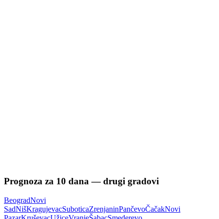
Prognoza za
10
dana — drugi gradovi
Beograd
Novi
Sad
Niš
Kragujevac
Subotica
Zrenjanin
Pančevo
Čačak
Novi
Pazar
Kruševac
Užice
Vranje
Šabac
Smederevo