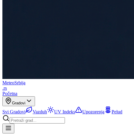
Meteo
Srbija
.rs
Početna
Gradovi
Svi Gradovi
Vazduh
UV Indeks
Upozorenja
Pelud