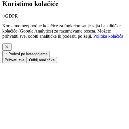
Koristimo kolačiće
GDPR
Koristimo neophodne kolačiće za funkcionisanje sajta i analitičke
kolačiće (Google Analytics) za razumevanje poseta. Možete
prihvatiti sve, odbiti analitičke ili podesiti po želji.
Politika kolačića
Podesi po kategorijama
Prihvati sve
Odbij analitičke