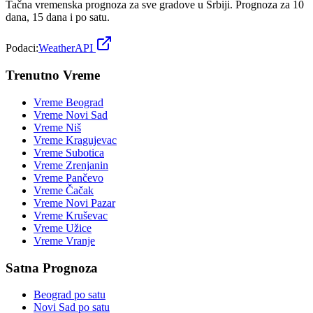
Tačna vremenska prognoza za sve gradove u Srbiji. Prognoza za 10
dana, 15 dana i po satu.
Podaci:
WeatherAPI
Trenutno Vreme
Vreme
Beograd
Vreme
Novi Sad
Vreme
Niš
Vreme
Kragujevac
Vreme
Subotica
Vreme
Zrenjanin
Vreme
Pančevo
Vreme
Čačak
Vreme
Novi Pazar
Vreme
Kruševac
Vreme
Užice
Vreme
Vranje
Satna Prognoza
Beograd
po satu
Novi Sad
po satu