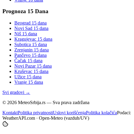
Prognoza 15 Dana
Beograd
15 dana
Novi Sad
15 dana
Niš
15 dana
Kragujevac
15 dana
Subotica
15 dana
Zrenjanin
15 dana
Pančevo
15 dana
Čačak
15 dana
Novi Pazar
15 dana
Kruševac
15 dana
Užice
15 dana
Vranje
15 dana
Svi gradovi →
©
2026
MeteoSrbija.rs — Sva prava zadržana
Kontakt
Politika privatnosti
Uslovi korišćenja
Politika kolačića
Podaci:
WeatherAPI.com · Open-Meteo (vazduh/UV)