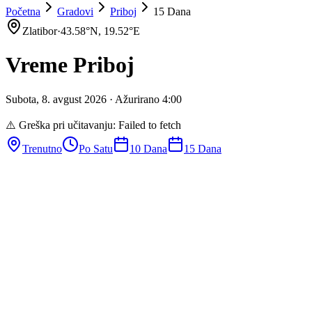
Početna
Gradovi
Priboj
15 Dana
Zlatibor
·
43.58
°N,
19.52
°E
Vreme
Priboj
Subota
,
8
.
avgust
2026
· Ažurirano
4
:
00
⚠️ Greška pri učitavanju:
Failed to fetch
Trenutno
Po Satu
10 Dana
15 Dana