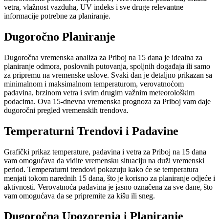
vetra, vlažnost vazduha, UV indeks i sve druge relevantne
informacije potrebne za planiranje.
Dugoročno Planiranje
Dugoročna vremenska analiza za Priboj na 15 dana je idealna za
planiranje odmora, poslovnih putovanja, spoljnih događaja ili samo
za pripremu na vremenske uslove. Svaki dan je detaljno prikazan sa
minimalnom i maksimalnom temperaturom, verovatnoćom
padavina, brzinom vetra i svim drugim važnim meteorološkim
podacima. Ova 15-dnevna vremenska prognoza za Priboj vam daje
dugoročni pregled vremenskih trendova.
Temperaturni Trendovi i Padavine
Grafički prikaz temperature, padavina i vetra za Priboj na 15 dana
vam omogućava da vidite vremensku situaciju na duži vremenski
period. Temperaturni trendovi pokazuju kako će se temperatura
menjati tokom narednih 15 dana, što je korisno za planiranje odjeće i
aktivnosti. Verovatnoća padavina je jasno označena za sve dane, što
vam omogućava da se pripremite za kišu ili sneg.
Dugoročna Upozorenja i Planiranje