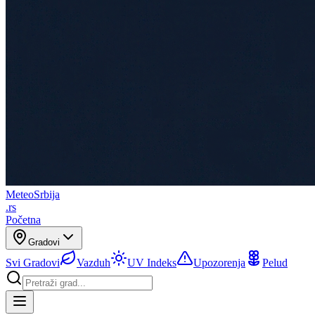
Meteo
Srbija
.rs
Početna
Gradovi
Svi Gradovi
Vazduh
UV Indeks
Upozorenja
Pelud