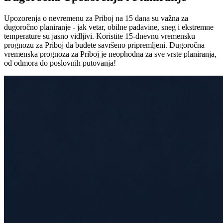
Upozorenja o nevremenu za Priboj na 15 dana su važna za
dugoročno planiranje - jak vetar, obilne padavine, sneg i ekstremne
temperature su jasno vidljivi. Koristite 15-dnevnu vremensku
prognozu za Priboj da budete savršeno pripremljeni. Dugoročna
vremenska prognoza za Priboj je neophodna za sve vrste planiranja,
od odmora do poslovnih putovanja!