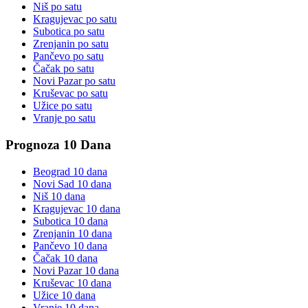
Niš
po satu
Kragujevac
po satu
Subotica
po satu
Zrenjanin
po satu
Pančevo
po satu
Čačak
po satu
Novi Pazar
po satu
Kruševac
po satu
Užice
po satu
Vranje
po satu
Prognoza 10 Dana
Beograd
10 dana
Novi Sad
10 dana
Niš
10 dana
Kragujevac
10 dana
Subotica
10 dana
Zrenjanin
10 dana
Pančevo
10 dana
Čačak
10 dana
Novi Pazar
10 dana
Kruševac
10 dana
Užice
10 dana
Vranje
10 dana