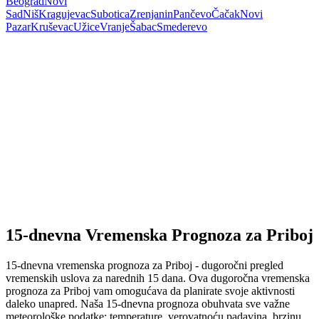
Beograd
Novi
Sad
Niš
Kragujevac
Subotica
Zrenjanin
Pančevo
Čačak
Novi
Pazar
Kruševac
Užice
Vranje
Šabac
Smederevo
15-dnevna Vremenska Prognoza za Priboj
15-dnevna vremenska prognoza za Priboj - dugoročni pregled
vremenskih uslova za narednih 15 dana. Ova dugoročna vremenska
prognoza za Priboj vam omogućava da planirate svoje aktivnosti
daleko unapred. Naša 15-dnevna prognoza obuhvata sve važne
meteorološke podatke: temperature, verovatnoću padavina, brzinu