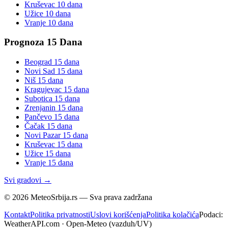
Kruševac
10 dana
Užice
10 dana
Vranje
10 dana
Prognoza 15 Dana
Beograd
15 dana
Novi Sad
15 dana
Niš
15 dana
Kragujevac
15 dana
Subotica
15 dana
Zrenjanin
15 dana
Pančevo
15 dana
Čačak
15 dana
Novi Pazar
15 dana
Kruševac
15 dana
Užice
15 dana
Vranje
15 dana
Svi gradovi →
©
2026
MeteoSrbija.rs — Sva prava zadržana
Kontakt
Politika privatnosti
Uslovi korišćenja
Politika kolačića
Podaci:
WeatherAPI.com · Open-Meteo (vazduh/UV)