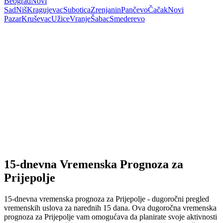
Beograd
Novi
Sad
Niš
Kragujevac
Subotica
Zrenjanin
Pančevo
Čačak
Novi
Pazar
Kruševac
Užice
Vranje
Šabac
Smederevo
15-dnevna Vremenska Prognoza za
Prijepolje
15-dnevna vremenska prognoza za Prijepolje - dugoročni pregled
vremenskih uslova za narednih 15 dana. Ova dugoročna vremenska
prognoza za Prijepolje vam omogućava da planirate svoje aktivnosti