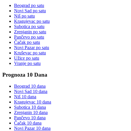
Beograd
po satu
Novi Sad
po satu
Niš
po satu
Kragujevac
po satu
Subotica
po satu
Zrenjanin
po satu
Pančevo
po satu
Čačak
po satu
Novi Pazar
po satu
Kruševac
po satu
Užice
po satu
Vranje
po satu
Prognoza 10 Dana
Beograd
10 dana
Novi Sad
10 dana
Niš
10 dana
Kragujevac
10 dana
Subotica
10 dana
Zrenjanin
10 dana
Pančevo
10 dana
Čačak
10 dana
Novi Pazar
10 dana