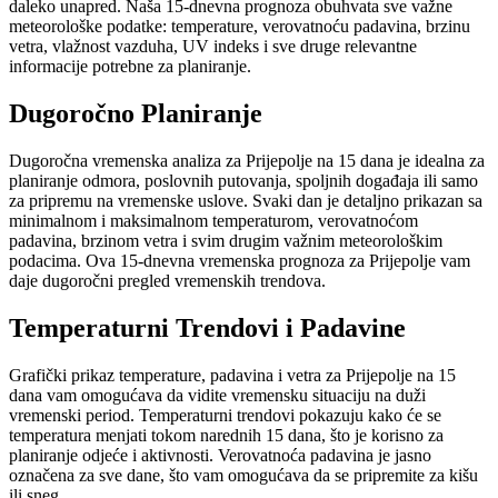
daleko unapred. Naša 15-dnevna prognoza obuhvata sve važne
meteorološke podatke: temperature, verovatnoću padavina, brzinu
vetra, vlažnost vazduha, UV indeks i sve druge relevantne
informacije potrebne za planiranje.
Dugoročno Planiranje
Dugoročna vremenska analiza za Prijepolje na 15 dana je idealna za
planiranje odmora, poslovnih putovanja, spoljnih događaja ili samo
za pripremu na vremenske uslove. Svaki dan je detaljno prikazan sa
minimalnom i maksimalnom temperaturom, verovatnoćom
padavina, brzinom vetra i svim drugim važnim meteorološkim
podacima. Ova 15-dnevna vremenska prognoza za Prijepolje vam
daje dugoročni pregled vremenskih trendova.
Temperaturni Trendovi i Padavine
Grafički prikaz temperature, padavina i vetra za Prijepolje na 15
dana vam omogućava da vidite vremensku situaciju na duži
vremenski period. Temperaturni trendovi pokazuju kako će se
temperatura menjati tokom narednih 15 dana, što je korisno za
planiranje odjeće i aktivnosti. Verovatnoća padavina je jasno
označena za sve dane, što vam omogućava da se pripremite za kišu
ili sneg.