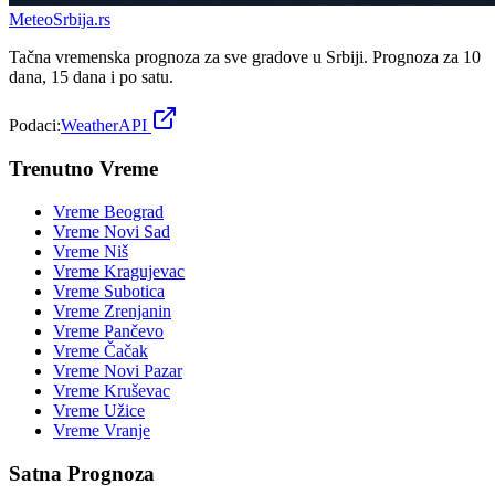
Meteo
Srbija
.rs
Tačna vremenska prognoza za sve gradove u Srbiji. Prognoza za 10
dana, 15 dana i po satu.
Podaci:
WeatherAPI
Trenutno Vreme
Vreme
Beograd
Vreme
Novi Sad
Vreme
Niš
Vreme
Kragujevac
Vreme
Subotica
Vreme
Zrenjanin
Vreme
Pančevo
Vreme
Čačak
Vreme
Novi Pazar
Vreme
Kruševac
Vreme
Užice
Vreme
Vranje
Satna Prognoza