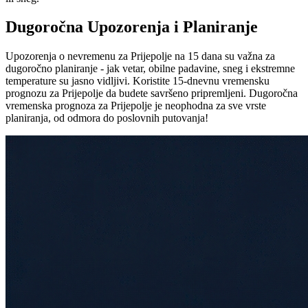
Dugoročna Upozorenja i Planiranje
Upozorenja o nevremenu za Prijepolje na 15 dana su važna za
dugoročno planiranje - jak vetar, obilne padavine, sneg i ekstremne
temperature su jasno vidljivi. Koristite 15-dnevnu vremensku
prognozu za Prijepolje da budete savršeno pripremljeni. Dugoročna
vremenska prognoza za Prijepolje je neophodna za sve vrste
planiranja, od odmora do poslovnih putovanja!