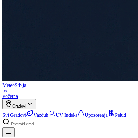
Meteo
Srbija
.rs
Početna
Gradovi
Svi Gradovi
Vazduh
UV Indeks
Upozorenja
Pelud