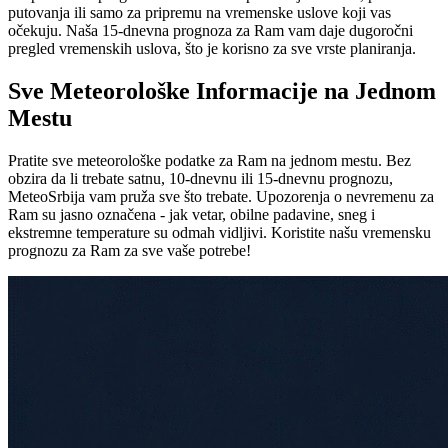
putovanja ili samo za pripremu na vremenske uslove koji vas
očekuju. Naša 15-dnevna prognoza za Ram vam daje dugoročni
pregled vremenskih uslova, što je korisno za sve vrste planiranja.
Sve Meteorološke Informacije na Jednom
Mestu
Pratite sve meteorološke podatke za Ram na jednom mestu. Bez
obzira da li trebate satnu, 10-dnevnu ili 15-dnevnu prognozu,
MeteoSrbija vam pruža sve što trebate. Upozorenja o nevremenu za
Ram su jasno označena - jak vetar, obilne padavine, sneg i
ekstremne temperature su odmah vidljivi. Koristite našu vremensku
prognozu za Ram za sve vaše potrebe!