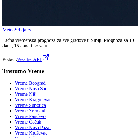
Meteo
Srbija
.rs
Tačna vremenska prognoza za sve gradove u Srbiji. Prognoza za 10
dana, 15 dana i po satu.
Podaci:
WeatherAPI
Trenutno Vreme
Vreme
Beograd
Vreme
Novi Sad
Vreme
Niš
Vreme
Kragujevac
Vreme
Subotica
Vreme
Zrenjanin
Vreme
Pančevo
Vreme
Čačak
Vreme
Novi Pazar
Vreme
Kruševac