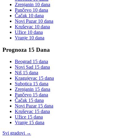
Zrenjanin
10 dana
Pančevo
10 dana
Čačak
10 dana
Novi Pazar
10 dana
Kruševac
10 dana
Užice
10 dana
Vranje
10 dana
Prognoza 15 Dana
Beograd
15 dana
Novi Sad
15 dana
Niš
15 dana
Kragujevac
15 dana
Subotica
15 dana
Zrenjanin
15 dana
Pančevo
15 dana
Čačak
15 dana
Novi Pazar
15 dana
Kruševac
15 dana
Užice
15 dana
Vranje
15 dana
Svi gradovi →