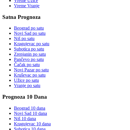
Vreme
Užice
Vreme
Vranje
Satna Prognoza
Beograd
po satu
Novi Sad
po satu
Niš
po satu
Kragujevac
po satu
Subotica
po satu
Zrenjanin
po satu
Pančevo
po satu
Čačak
po satu
Novi Pazar
po satu
Kruševac
po satu
Užice
po satu
Vranje
po satu
Prognoza 10 Dana
Beograd
10 dana
Novi Sad
10 dana
Niš
10 dana
Kragujevac
10 dana
Subotica
10 dana