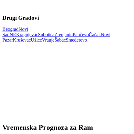
Drugi Gradovi
Beograd
Novi
Sad
Niš
Kragujevac
Subotica
Zrenjanin
Pančevo
Čačak
Novi
Pazar
Kruševac
Užice
Vranje
Šabac
Smederevo
Vremenska Prognoza za Ram