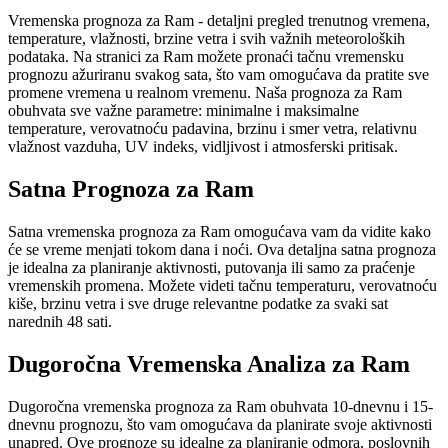
Vremenska prognoza za Ram - detaljni pregled trenutnog vremena,
temperature, vlažnosti, brzine vetra i svih važnih meteoroloških
podataka. Na stranici za Ram možete pronaći tačnu vremensku
prognozu ažuriranu svakog sata, što vam omogućava da pratite sve
promene vremena u realnom vremenu. Naša prognoza za Ram
obuhvata sve važne parametre: minimalne i maksimalne
temperature, verovatnoću padavina, brzinu i smer vetra, relativnu
vlažnost vazduha, UV indeks, vidljivost i atmosferski pritisak.
Satna Prognoza za Ram
Satna vremenska prognoza za Ram omogućava vam da vidite kako
će se vreme menjati tokom dana i noći. Ova detaljna satna prognoza
je idealna za planiranje aktivnosti, putovanja ili samo za praćenje
vremenskih promena. Možete videti tačnu temperaturu, verovatnoću
kiše, brzinu vetra i sve druge relevantne podatke za svaki sat
narednih 48 sati.
Dugoročna Vremenska Analiza za Ram
Dugoročna vremenska prognoza za Ram obuhvata 10-dnevnu i 15-
dnevnu prognozu, što vam omogućava da planirate svoje aktivnosti
unapred. Ove prognoze su idealne za planiranje odmora, poslovnih