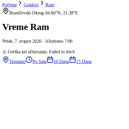
Početna
Gradovi
Ram
Braničevski Okrug
·
44.80
°N,
21.38
°E
Vreme
Ram
Petak
,
7
.
avgust
2026
· Ažurirano
7
:
06
⚠️ Greška pri učitavanju:
Failed to fetch
Trenutno
Po Satu
10 Dana
15 Dana