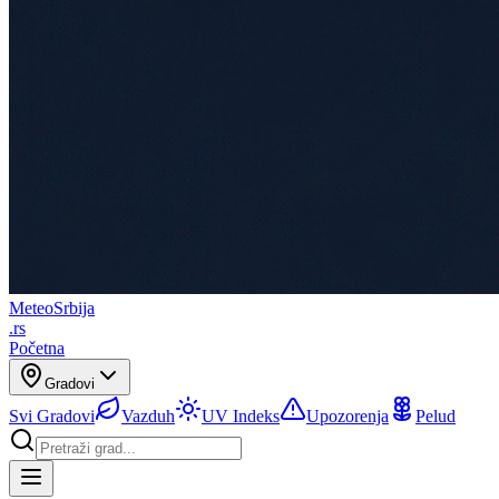
Meteo
Srbija
.rs
Početna
Gradovi
Svi Gradovi
Vazduh
UV Indeks
Upozorenja
Pelud