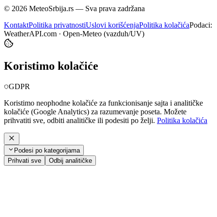
©
2026
MeteoSrbija.rs — Sva prava zadržana
Kontakt
Politika privatnosti
Uslovi korišćenja
Politika kolačića
Podaci:
WeatherAPI.com · Open-Meteo (vazduh/UV)
Koristimo kolačiće
GDPR
Koristimo neophodne kolačiće za funkcionisanje sajta i analitičke
kolačiće (Google Analytics) za razumevanje poseta. Možete
prihvatiti sve, odbiti analitičke ili podesiti po želji.
Politika kolačića
Podesi po kategorijama
Prihvati sve
Odbij analitičke