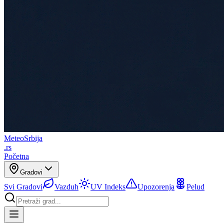
Meteo
Srbija
.rs
Početna
Gradovi
Svi Gradovi
Vazduh
UV Indeks
Upozorenja
Pelud