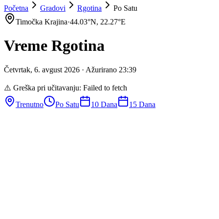
Početna
Gradovi
Rgotina
Po Satu
Timočka Krajina
·
44.03
°N,
22.27
°E
Vreme
Rgotina
Četvrtak
,
6
.
avgust
2026
· Ažurirano
23
:
39
⚠️ Greška pri učitavanju:
Failed to fetch
Trenutno
Po Satu
10 Dana
15 Dana