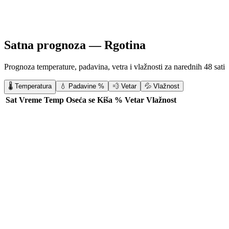
Satna prognoza —
Rgotina
Prognoza temperature, padavina, vetra i vlažnosti za narednih 48 sati
🌡️ Temperatura
💧 Padavine %
💨 Vetar
💦 Vlažnost
Sat
Vreme
Temp
Oseća se
Kiša %
Vetar
Vlažnost