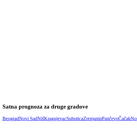
Satna prognoza za druge gradove
Beograd
Novi Sad
Niš
Kragujevac
Subotica
Zrenjanin
Pančevo
Čačak
No