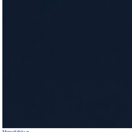
Meteo
Srbija
.rs