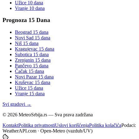
Užice
10 dana
Vranje
10 dana
Prognoza 15 Dana
Beograd
15 dana
Novi Sad
15 dana
Niš
15 dana
Kragujevac
15 dana
Subotica
15 dana
Zrenjanin
15 dana
Pančevo
15 dana
Čačak
15 dana
Novi Pazar
15 dana
Kruševac
15 dana
Užice
15 dana
Vranje
15 dana
Svi gradovi →
©
2026
MeteoSrbija.rs — Sva prava zadržana
Kontakt
Politika privatnosti
Uslovi korišćenja
Politika kolačića
Podaci:
WeatherAPI.com · Open-Meteo (vazduh/UV)