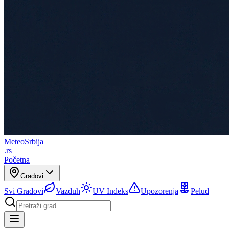
Meteo
Srbija
.rs
Početna
Gradovi
Svi Gradovi
Vazduh
UV Indeks
Upozorenja
Pelud