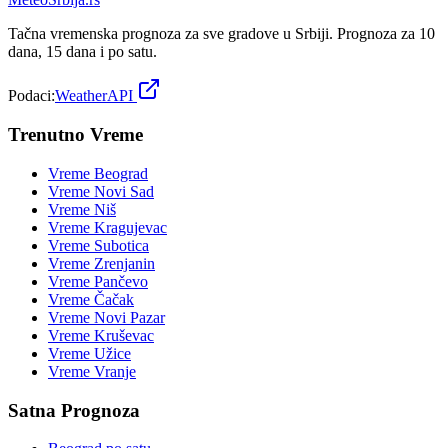
Tačna vremenska prognoza za sve gradove u Srbiji. Prognoza za 10
dana, 15 dana i po satu.
Podaci:
WeatherAPI
Trenutno Vreme
Vreme
Beograd
Vreme
Novi Sad
Vreme
Niš
Vreme
Kragujevac
Vreme
Subotica
Vreme
Zrenjanin
Vreme
Pančevo
Vreme
Čačak
Vreme
Novi Pazar
Vreme
Kruševac
Vreme
Užice
Vreme
Vranje
Satna Prognoza