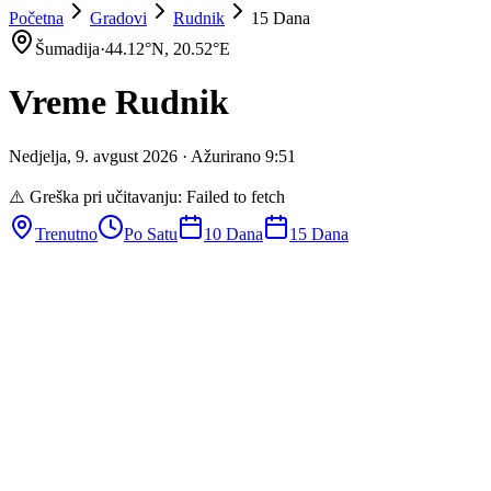
Početna
Gradovi
Rudnik
15 Dana
Šumadija
·
44.12
°N,
20.52
°E
Vreme
Rudnik
Nedjelja
,
9
.
avgust
2026
· Ažurirano
9
:
51
⚠️ Greška pri učitavanju:
Failed to fetch
Trenutno
Po Satu
10 Dana
15 Dana