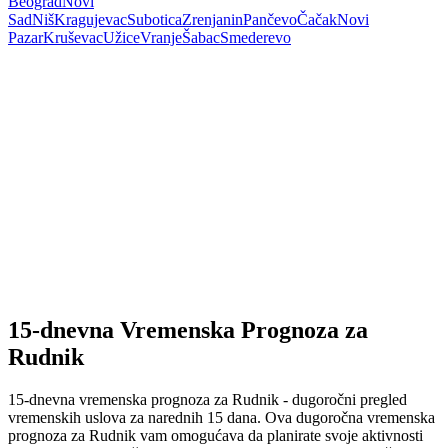
Beograd
Novi
Sad
Niš
Kragujevac
Subotica
Zrenjanin
Pančevo
Čačak
Novi
Pazar
Kruševac
Užice
Vranje
Šabac
Smederevo
15-dnevna Vremenska Prognoza za
Rudnik
15-dnevna vremenska prognoza za Rudnik - dugoročni pregled
vremenskih uslova za narednih 15 dana. Ova dugoročna vremenska
prognoza za Rudnik vam omogućava da planirate svoje aktivnosti