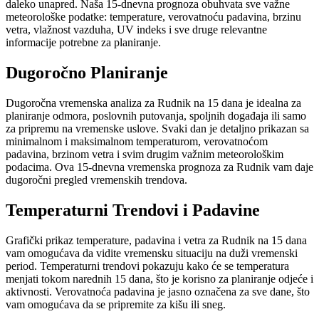
daleko unapred. Naša 15-dnevna prognoza obuhvata sve važne
meteorološke podatke: temperature, verovatnoću padavina, brzinu
vetra, vlažnost vazduha, UV indeks i sve druge relevantne
informacije potrebne za planiranje.
Dugoročno Planiranje
Dugoročna vremenska analiza za Rudnik na 15 dana je idealna za
planiranje odmora, poslovnih putovanja, spoljnih događaja ili samo
za pripremu na vremenske uslove. Svaki dan je detaljno prikazan sa
minimalnom i maksimalnom temperaturom, verovatnoćom
padavina, brzinom vetra i svim drugim važnim meteorološkim
podacima. Ova 15-dnevna vremenska prognoza za Rudnik vam daje
dugoročni pregled vremenskih trendova.
Temperaturni Trendovi i Padavine
Grafički prikaz temperature, padavina i vetra za Rudnik na 15 dana
vam omogućava da vidite vremensku situaciju na duži vremenski
period. Temperaturni trendovi pokazuju kako će se temperatura
menjati tokom narednih 15 dana, što je korisno za planiranje odjeće i
aktivnosti. Verovatnoća padavina je jasno označena za sve dane, što
vam omogućava da se pripremite za kišu ili sneg.