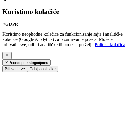
Koristimo kolačiće
GDPR
Koristimo neophodne kolačiće za funkcionisanje sajta i analitičke
kolačiće (Google Analytics) za razumevanje poseta. Možete
prihvatiti sve, odbiti analitičke ili podesiti po želji.
Politika kolačića
Podesi po kategorijama
Prihvati sve
Odbij analitičke