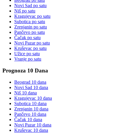
Beograd
po satu
Novi Sad
po satu
Niš
po satu
Kragujevac
po satu
Subotica
po satu
Zrenjanin
po satu
Pančevo
po satu
Čačak
po satu
Novi Pazar
po satu
Kruševac
po satu
Užice
po satu
Vranje
po satu
Prognoza 10 Dana
Beograd
10 dana
Novi Sad
10 dana
Niš
10 dana
Kragujevac
10 dana
Subotica
10 dana
Zrenjanin
10 dana
Pančevo
10 dana
Čačak
10 dana
Novi Pazar
10 dana
Kruševac
10 dana