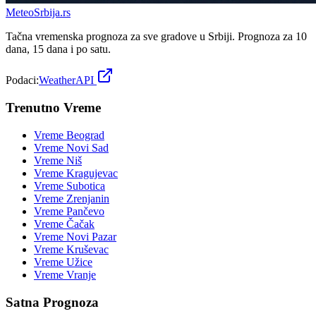
Meteo
Srbija
.rs
Tačna vremenska prognoza za sve gradove u Srbiji. Prognoza za 10
dana, 15 dana i po satu.
Podaci:
WeatherAPI
Trenutno Vreme
Vreme
Beograd
Vreme
Novi Sad
Vreme
Niš
Vreme
Kragujevac
Vreme
Subotica
Vreme
Zrenjanin
Vreme
Pančevo
Vreme
Čačak
Vreme
Novi Pazar
Vreme
Kruševac
Vreme
Užice
Vreme
Vranje
Satna Prognoza