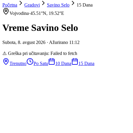
Početna
Gradovi
Savino Selo
15 Dana
Vojvodina
·
45.51
°N,
19.52
°E
Vreme
Savino Selo
Subota
,
8
.
avgust
2026
· Ažurirano
11
:
12
⚠️ Greška pri učitavanju:
Failed to fetch
Trenutno
Po Satu
10 Dana
15 Dana