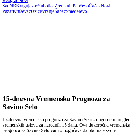
Beograd
Novi
Sad
Niš
Kragujevac
Subotica
Zrenjanin
Pančevo
Čačak
Novi
Pazar
Kruševac
Užice
Vranje
Šabac
Smederevo
15-dnevna Vremenska Prognoza za
Savino Selo
15-dnevna vremenska prognoza za Savino Selo - dugoročni pregled
vremenskih uslova za narednih 15 dana. Ova dugoročna vremenska
prognoza za Savino Selo vam omogućava da planirate svoje