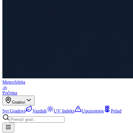
Meteo
Srbija
.rs
Početna
Gradovi
Svi Gradovi
Vazduh
UV Indeks
Upozorenja
Pelud