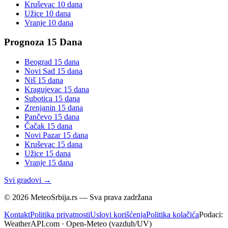
Kruševac
10 dana
Užice
10 dana
Vranje
10 dana
Prognoza 15 Dana
Beograd
15 dana
Novi Sad
15 dana
Niš
15 dana
Kragujevac
15 dana
Subotica
15 dana
Zrenjanin
15 dana
Pančevo
15 dana
Čačak
15 dana
Novi Pazar
15 dana
Kruševac
15 dana
Užice
15 dana
Vranje
15 dana
Svi gradovi →
©
2026
MeteoSrbija.rs — Sva prava zadržana
Kontakt
Politika privatnosti
Uslovi korišćenja
Politika kolačića
Podaci:
WeatherAPI.com · Open-Meteo (vazduh/UV)