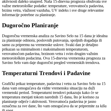
aktivnosti daleko unapred. Naša 15-dnevna prognoza obuhvata sve
važne meteorološke podatke: temperature, verovatnoću padavina,
brzinu vetra, vlažnost vazduha, UV indeks i sve druge relevantne
informacije potrebne za planiranje.
Dugoročno Planiranje
Dugoročna vremenska analiza za Savino Selo na 15 dana je idealna
za planiranje odmora, poslovnih putovanja, spoljnih događaja ili
samo za pripremu na vremenske uslove. Svaki dan je detaljno
prikazan sa minimalnom i maksimalnom temperaturom,
verovatnoćom padavina, brzinom vetra i svim drugim važnim
meteorološkim podacima. Ova 15-dnevna vremenska prognoza za
Savino Selo vam daje dugoročni pregled vremenskih trendova.
Temperaturni Trendovi i Padavine
Grafički prikaz temperature, padavina i vetra za Savino Selo na 15
dana vam omogućava da vidite vremensku situaciju na duži
vremenski period. Temperaturni trendovi pokazuju kako će se
temperatura menjati tokom narednih 15 dana, što je korisno za
planiranje odjeće i aktivnosti. Verovatnoća padavina je jasno
označena za sve dane, što vam omogućava da se pripremite za kišu
ili sneg.