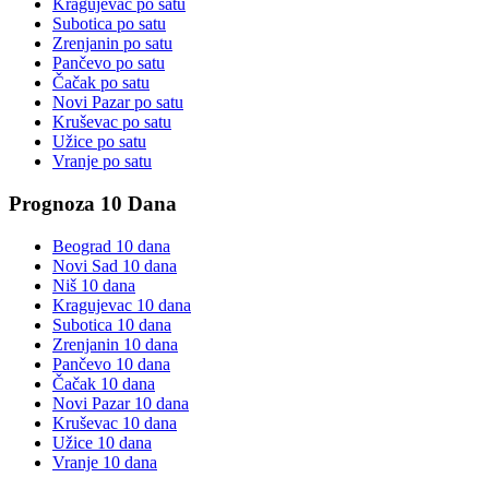
Kragujevac
po satu
Subotica
po satu
Zrenjanin
po satu
Pančevo
po satu
Čačak
po satu
Novi Pazar
po satu
Kruševac
po satu
Užice
po satu
Vranje
po satu
Prognoza 10 Dana
Beograd
10 dana
Novi Sad
10 dana
Niš
10 dana
Kragujevac
10 dana
Subotica
10 dana
Zrenjanin
10 dana
Pančevo
10 dana
Čačak
10 dana
Novi Pazar
10 dana
Kruševac
10 dana
Užice
10 dana
Vranje
10 dana