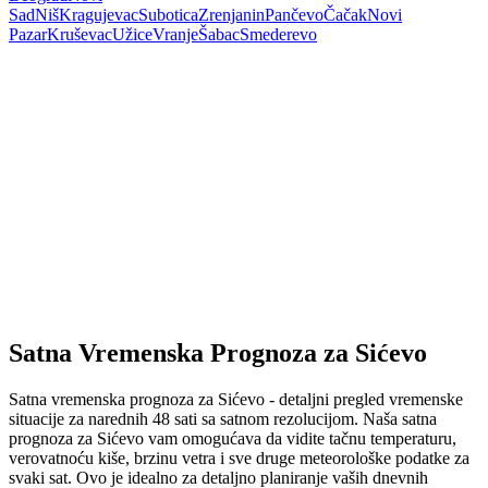
Sad
Niš
Kragujevac
Subotica
Zrenjanin
Pančevo
Čačak
Novi
Pazar
Kruševac
Užice
Vranje
Šabac
Smederevo
Satna Vremenska Prognoza za Sićevo
Satna vremenska prognoza za Sićevo - detaljni pregled vremenske
situacije za narednih 48 sati sa satnom rezolucijom. Naša satna
prognoza za Sićevo vam omogućava da vidite tačnu temperaturu,
verovatnoću kiše, brzinu vetra i sve druge meteorološke podatke za
svaki sat. Ovo je idealno za detaljno planiranje vaših dnevnih