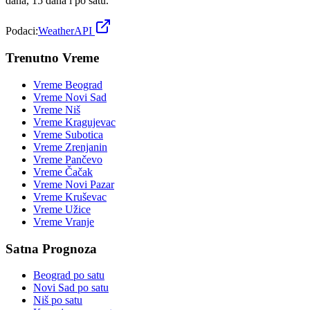
dana, 15 dana i po satu.
Podaci:
WeatherAPI
Trenutno Vreme
Vreme
Beograd
Vreme
Novi Sad
Vreme
Niš
Vreme
Kragujevac
Vreme
Subotica
Vreme
Zrenjanin
Vreme
Pančevo
Vreme
Čačak
Vreme
Novi Pazar
Vreme
Kruševac
Vreme
Užice
Vreme
Vranje
Satna Prognoza
Beograd
po satu
Novi Sad
po satu
Niš
po satu