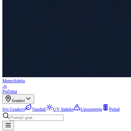
Meteo
Srbija
.rs
Početna
Gradovi
Svi Gradovi
Vazduh
UV Indeks
Upozorenja
Pelud