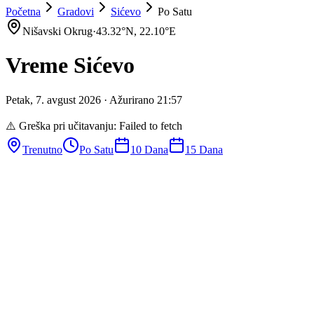
Početna
Gradovi
Sićevo
Po Satu
Nišavski Okrug
·
43.32
°N,
22.10
°E
Vreme
Sićevo
Petak
,
7
.
avgust
2026
· Ažurirano
21
:
57
⚠️ Greška pri učitavanju:
Failed to fetch
Trenutno
Po Satu
10 Dana
15 Dana