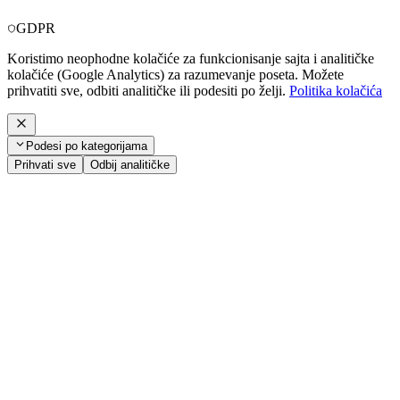
GDPR
Koristimo neophodne kolačiće za funkcionisanje sajta i analitičke
kolačiće (Google Analytics) za razumevanje poseta. Možete
prihvatiti sve, odbiti analitičke ili podesiti po želji.
Politika kolačića
Podesi po kategorijama
Prihvati sve
Odbij analitičke