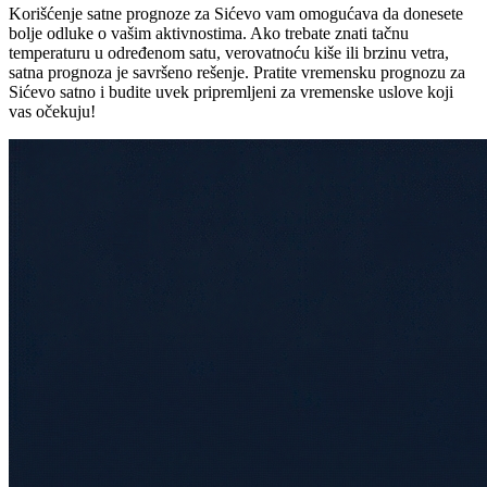
Korišćenje satne prognoze za Sićevo vam omogućava da donesete
bolje odluke o vašim aktivnostima. Ako trebate znati tačnu
temperaturu u određenom satu, verovatnoću kiše ili brzinu vetra,
satna prognoza je savršeno rešenje. Pratite vremensku prognozu za
Sićevo satno i budite uvek pripremljeni za vremenske uslove koji
vas očekuju!