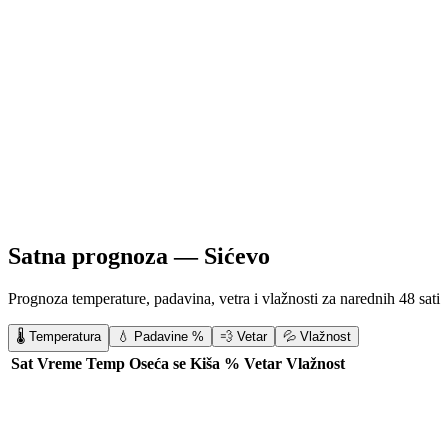
Satna prognoza —
Sićevo
Prognoza temperature, padavina, vetra i vlažnosti za narednih 48 sati
🌡️ Temperatura
💧 Padavine %
💨 Vetar
💦 Vlažnost
Sat
Vreme
Temp
Oseća se
Kiša %
Vetar
Vlažnost