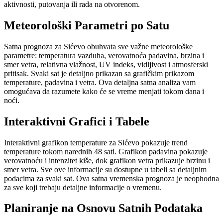
aktivnosti, putovanja ili rada na otvorenom.
Meteorološki Parametri po Satu
Satna prognoza za Sićevo obuhvata sve važne meteorološke
parametre: temperatura vazduha, verovatnoća padavina, brzina i
smer vetra, relativna vlažnost, UV indeks, vidljivost i atmosferski
pritisak. Svaki sat je detaljno prikazan sa grafičkim prikazom
temperature, padavina i vetra. Ova detaljna satna analiza vam
omogućava da razumete kako će se vreme menjati tokom dana i
noći.
Interaktivni Grafici i Tabele
Interaktivni grafikon temperature za Sićevo pokazuje trend
temperature tokom narednih 48 sati. Grafikon padavina pokazuje
verovatnoću i intenzitet kiše, dok grafikon vetra prikazuje brzinu i
smer vetra. Sve ove informacije su dostupne u tabeli sa detaljnim
podacima za svaki sat. Ova satna vremenska prognoza je neophodna
za sve koji trebaju detaljne informacije o vremenu.
Planiranje na Osnovu Satnih Podataka