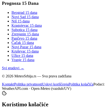
Prognoza 15 Dana
Beograd
15 dana
Novi Sad
15 dana
Niš
15 dana
Kragujevac
15 dana
Subotica
15 dana
Zrenjanin
15 dana
Pančevo
15 dana
Čačak
15 dana
Novi Pazar
15 dana
Kruševac
15 dana
Užice
15 dana
Vranje
15 dana
Svi gradovi →
©
2026
MeteoSrbija.rs — Sva prava zadržana
Kontakt
Politika privatnosti
Uslovi korišćenja
Politika kolačića
Podaci:
WeatherAPI.com · Open-Meteo (vazduh/UV)
Koristimo kolačiće