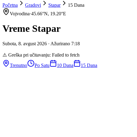
Početna
Gradovi
Stapar
15 Dana
Vojvodina
·
45.66
°N,
19.20
°E
Vreme
Stapar
Subota
,
8
.
avgust
2026
· Ažurirano
7
:
18
⚠️ Greška pri učitavanju:
Failed to fetch
Trenutno
Po Satu
10 Dana
15 Dana