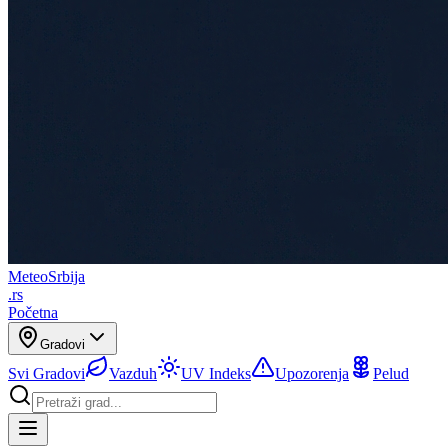
Meteo
Srbija
.rs
Početna
Gradovi
Svi Gradovi
Vazduh
UV Indeks
Upozorenja
Pelud