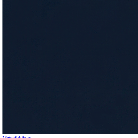
Meteo
Srbija
.rs