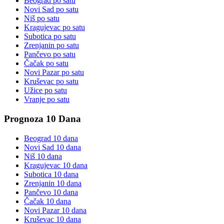
Beograd
po satu
Novi Sad
po satu
Niš
po satu
Kragujevac
po satu
Subotica
po satu
Zrenjanin
po satu
Pančevo
po satu
Čačak
po satu
Novi Pazar
po satu
Kruševac
po satu
Užice
po satu
Vranje
po satu
Prognoza 10 Dana
Beograd
10 dana
Novi Sad
10 dana
Niš
10 dana
Kragujevac
10 dana
Subotica
10 dana
Zrenjanin
10 dana
Pančevo
10 dana
Čačak
10 dana
Novi Pazar
10 dana
Kruševac
10 dana