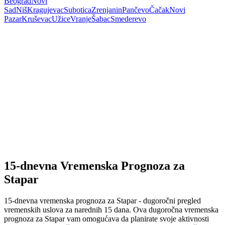
Beograd
Novi
Sad
Niš
Kragujevac
Subotica
Zrenjanin
Pančevo
Čačak
Novi
Pazar
Kruševac
Užice
Vranje
Šabac
Smederevo
15-dnevna Vremenska Prognoza za
Stapar
15-dnevna vremenska prognoza za Stapar - dugoročni pregled
vremenskih uslova za narednih 15 dana. Ova dugoročna vremenska
prognoza za Stapar vam omogućava da planirate svoje aktivnosti