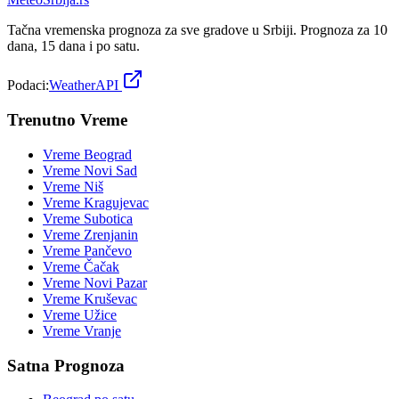
Tačna vremenska prognoza za sve gradove u Srbiji. Prognoza za 10
dana, 15 dana i po satu.
Podaci:
WeatherAPI
Trenutno Vreme
Vreme
Beograd
Vreme
Novi Sad
Vreme
Niš
Vreme
Kragujevac
Vreme
Subotica
Vreme
Zrenjanin
Vreme
Pančevo
Vreme
Čačak
Vreme
Novi Pazar
Vreme
Kruševac
Vreme
Užice
Vreme
Vranje
Satna Prognoza