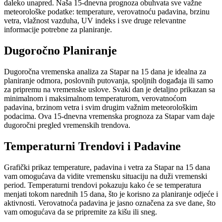
daleko unapred. Naša 15-dnevna prognoza obuhvata sve važne
meteorološke podatke: temperature, verovatnoću padavina, brzinu
vetra, vlažnost vazduha, UV indeks i sve druge relevantne
informacije potrebne za planiranje.
Dugoročno Planiranje
Dugoročna vremenska analiza za Stapar na 15 dana je idealna za
planiranje odmora, poslovnih putovanja, spoljnih događaja ili samo
za pripremu na vremenske uslove. Svaki dan je detaljno prikazan sa
minimalnom i maksimalnom temperaturom, verovatnoćom
padavina, brzinom vetra i svim drugim važnim meteorološkim
podacima. Ova 15-dnevna vremenska prognoza za Stapar vam daje
dugoročni pregled vremenskih trendova.
Temperaturni Trendovi i Padavine
Grafički prikaz temperature, padavina i vetra za Stapar na 15 dana
vam omogućava da vidite vremensku situaciju na duži vremenski
period. Temperaturni trendovi pokazuju kako će se temperatura
menjati tokom narednih 15 dana, što je korisno za planiranje odjeće i
aktivnosti. Verovatnoća padavina je jasno označena za sve dane, što
vam omogućava da se pripremite za kišu ili sneg.