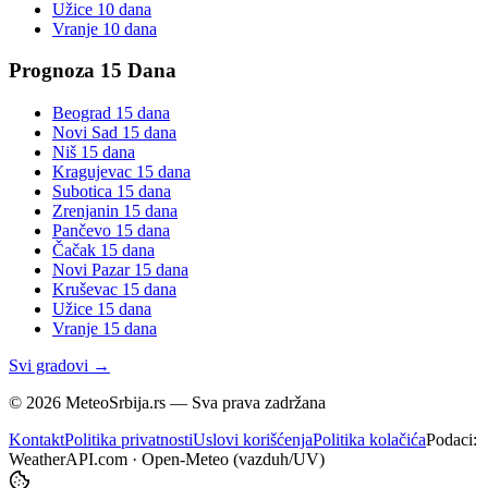
Užice
10 dana
Vranje
10 dana
Prognoza 15 Dana
Beograd
15 dana
Novi Sad
15 dana
Niš
15 dana
Kragujevac
15 dana
Subotica
15 dana
Zrenjanin
15 dana
Pančevo
15 dana
Čačak
15 dana
Novi Pazar
15 dana
Kruševac
15 dana
Užice
15 dana
Vranje
15 dana
Svi gradovi →
©
2026
MeteoSrbija.rs — Sva prava zadržana
Kontakt
Politika privatnosti
Uslovi korišćenja
Politika kolačića
Podaci:
WeatherAPI.com · Open-Meteo (vazduh/UV)