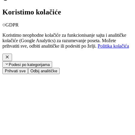
Koristimo kolačiće
GDPR
Koristimo neophodne kolačiće za funkcionisanje sajta i analitičke
kolačiće (Google Analytics) za razumevanje poseta. Možete
prihvatiti sve, odbiti analitičke ili podesiti po želji.
Politika kolačića
Podesi po kategorijama
Prihvati sve
Odbij analitičke