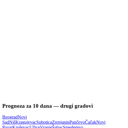
Prognoza za
10
dana — drugi gradovi
Beograd
Novi
Sad
Niš
Kragujevac
Subotica
Zrenjanin
Pančevo
Čačak
Novi
Pazar
Kruševac
Užice
Vranje
Šabac
Smederevo