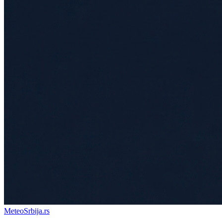
Meteo
Srbija
.rs