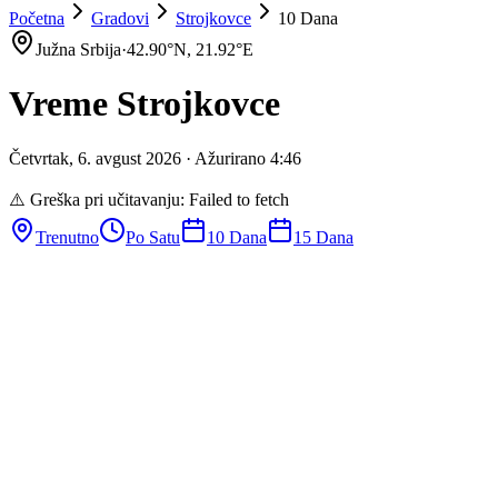
Početna
Gradovi
Strojkovce
10 Dana
Južna Srbija
·
42.90
°N,
21.92
°E
Vreme
Strojkovce
Četvrtak
,
6
.
avgust
2026
· Ažurirano
4
:
46
⚠️ Greška pri učitavanju:
Failed to fetch
Trenutno
Po Satu
10 Dana
15 Dana