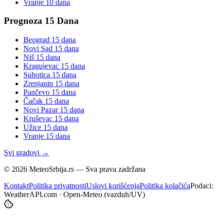
Vranje
10 dana
Prognoza 15 Dana
Beograd
15 dana
Novi Sad
15 dana
Niš
15 dana
Kragujevac
15 dana
Subotica
15 dana
Zrenjanin
15 dana
Pančevo
15 dana
Čačak
15 dana
Novi Pazar
15 dana
Kruševac
15 dana
Užice
15 dana
Vranje
15 dana
Svi gradovi →
©
2026
MeteoSrbija.rs — Sva prava zadržana
Kontakt
Politika privatnosti
Uslovi korišćenja
Politika kolačića
Podaci:
WeatherAPI.com · Open-Meteo (vazduh/UV)