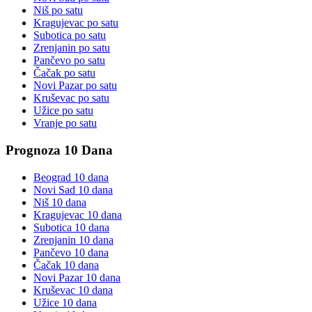
Niš
po satu
Kragujevac
po satu
Subotica
po satu
Zrenjanin
po satu
Pančevo
po satu
Čačak
po satu
Novi Pazar
po satu
Kruševac
po satu
Užice
po satu
Vranje
po satu
Prognoza 10 Dana
Beograd
10 dana
Novi Sad
10 dana
Niš
10 dana
Kragujevac
10 dana
Subotica
10 dana
Zrenjanin
10 dana
Pančevo
10 dana
Čačak
10 dana
Novi Pazar
10 dana
Kruševac
10 dana
Užice
10 dana