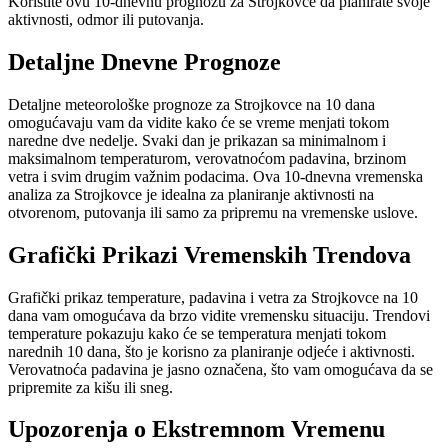
Koristite ovu 10-dnevnu prognozu za Strojkovce da planirate svoje
aktivnosti, odmor ili putovanja.
Detaljne Dnevne Prognoze
Detaljne meteorološke prognoze za Strojkovce na 10 dana
omogućavaju vam da vidite kako će se vreme menjati tokom
naredne dve nedelje. Svaki dan je prikazan sa minimalnom i
maksimalnom temperaturom, verovatnoćom padavina, brzinom
vetra i svim drugim važnim podacima. Ova 10-dnevna vremenska
analiza za Strojkovce je idealna za planiranje aktivnosti na
otvorenom, putovanja ili samo za pripremu na vremenske uslove.
Grafički Prikazi Vremenskih Trendova
Grafički prikaz temperature, padavina i vetra za Strojkovce na 10
dana vam omogućava da brzo vidite vremensku situaciju. Trendovi
temperature pokazuju kako će se temperatura menjati tokom
narednih 10 dana, što je korisno za planiranje odjeće i aktivnosti.
Verovatnoća padavina je jasno označena, što vam omogućava da se
pripremite za kišu ili sneg.
Upozorenja o Ekstremnom Vremenu