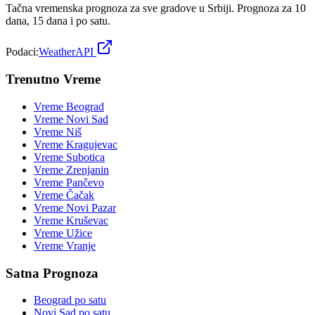
Tačna vremenska prognoza za sve gradove u Srbiji. Prognoza za 10
dana, 15 dana i po satu.
Podaci:
WeatherAPI
Trenutno Vreme
Vreme
Beograd
Vreme
Novi Sad
Vreme
Niš
Vreme
Kragujevac
Vreme
Subotica
Vreme
Zrenjanin
Vreme
Pančevo
Vreme
Čačak
Vreme
Novi Pazar
Vreme
Kruševac
Vreme
Užice
Vreme
Vranje
Satna Prognoza
Beograd
po satu
Novi Sad
po satu