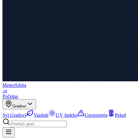
Meteo
Srbija
.rs
Početna
Gradovi
Svi Gradovi
Vazduh
UV Indeks
Upozorenja
Pelud