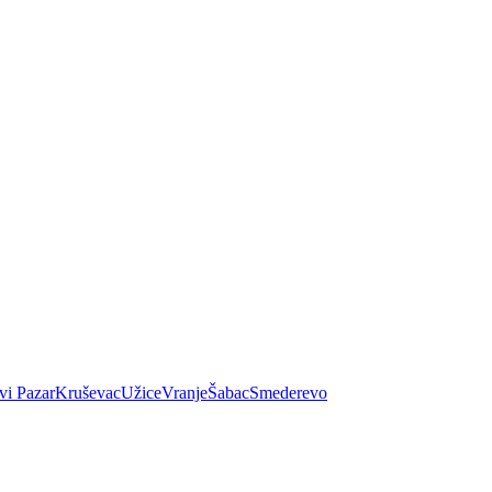
vi Pazar
Kruševac
Užice
Vranje
Šabac
Smederevo