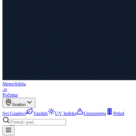
Meteo
Srbija
.rs
Početna
Gradovi
Svi Gradovi
Vazduh
UV Indeks
Upozorenja
Pelud