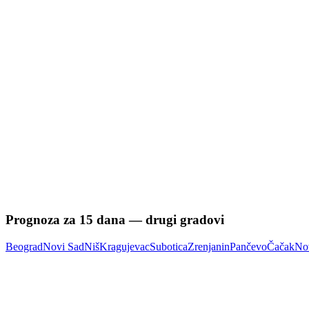
Prognoza za
15
dana — drugi gradovi
Beograd
Novi Sad
Niš
Kragujevac
Subotica
Zrenjanin
Pančevo
Čačak
No