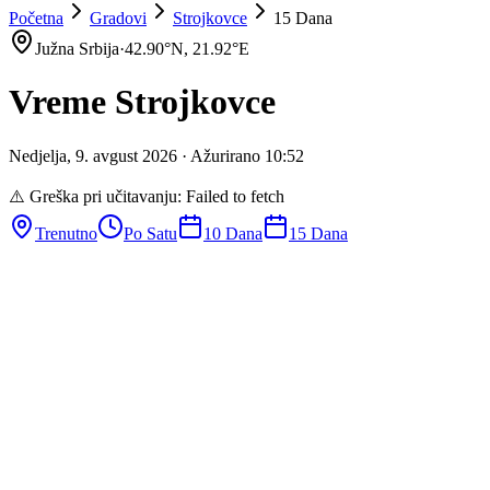
Početna
Gradovi
Strojkovce
15 Dana
Južna Srbija
·
42.90
°N,
21.92
°E
Vreme
Strojkovce
Nedjelja
,
9
.
avgust
2026
· Ažurirano
10
:
52
⚠️ Greška pri učitavanju:
Failed to fetch
Trenutno
Po Satu
10 Dana
15 Dana