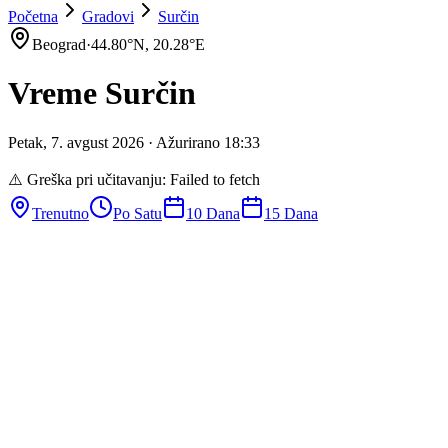
Početna
Gradovi
Surčin
Beograd
·
44.80
°N,
20.28
°E
Vreme
Surčin
Petak
,
7
.
avgust
2026
· Ažurirano
18
:
33
⚠️ Greška pri učitavanju:
Failed to fetch
Trenutno
Po Satu
10 Dana
15 Dana