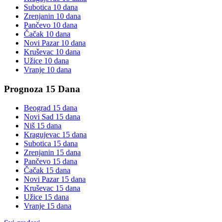
Subotica
10 dana
Zrenjanin
10 dana
Pančevo
10 dana
Čačak
10 dana
Novi Pazar
10 dana
Kruševac
10 dana
Užice
10 dana
Vranje
10 dana
Prognoza 15 Dana
Beograd
15 dana
Novi Sad
15 dana
Niš
15 dana
Kragujevac
15 dana
Subotica
15 dana
Zrenjanin
15 dana
Pančevo
15 dana
Čačak
15 dana
Novi Pazar
15 dana
Kruševac
15 dana
Užice
15 dana
Vranje
15 dana