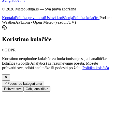
Svi gradovi →
©
2026
MeteoSrbija.rs — Sva prava zadržana
Kontakt
Politika privatnosti
Uslovi korišćenja
Politika kolačića
Podaci:
WeatherAPI.com · Open-Meteo (vazduh/UV)
Koristimo kolačiće
GDPR
Koristimo neophodne kolačiće za funkcionisanje sajta i analitičke
kolačiće (Google Analytics) za razumevanje poseta. Možete
prihvatiti sve, odbiti analitičke ili podesiti po želji.
Politika kolačića
Podesi po kategorijama
Prihvati sve
Odbij analitičke