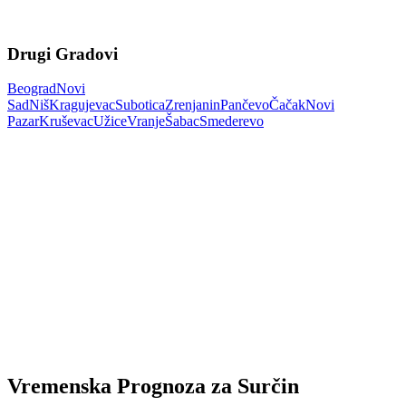
Drugi Gradovi
Beograd
Novi
Sad
Niš
Kragujevac
Subotica
Zrenjanin
Pančevo
Čačak
Novi
Pazar
Kruševac
Užice
Vranje
Šabac
Smederevo
Vremenska Prognoza za Surčin