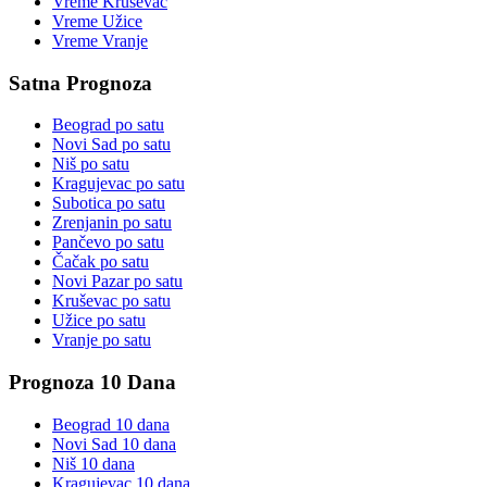
Vreme
Kruševac
Vreme
Užice
Vreme
Vranje
Satna Prognoza
Beograd
po satu
Novi Sad
po satu
Niš
po satu
Kragujevac
po satu
Subotica
po satu
Zrenjanin
po satu
Pančevo
po satu
Čačak
po satu
Novi Pazar
po satu
Kruševac
po satu
Užice
po satu
Vranje
po satu
Prognoza 10 Dana
Beograd
10 dana
Novi Sad
10 dana
Niš
10 dana
Kragujevac
10 dana