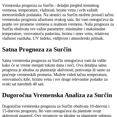
Vremenska prognoza za Surčin - detaljni pregled trenutnog
vremena, temperature, vlažnosti, brzine vetra i svih važnih
meteoroloških podataka. Na stranici za Surčin možete pronaći tačnu
vremensku prognozu ažuriranu svakog sata, što vam omogućava da
pratite sve promene vremena u realnom vremenu. Naša prognoza za
Surčin obuhvata sve važne parametre: minimalne i maksimalne
temperature, verovatnoću padavina, brzinu i smer vetra, relativnu
vlažnost vazduha, UV indeks, vidljivost i atmosferski pritisak.
Satna Prognoza za Surčin
Satna vremenska prognoza za Surčin omogućava vam da vidite
kako će se vreme menjati tokom dana i noći. Ova detaljna satna
prognoza je idealna za planiranje aktivnosti, putovanja ili samo za
praćenje vremenskih promena. Možete videti tačnu temperaturu,
verovatnoću kiše, brzinu vetra i sve druge relevantne podatke za
svaki sat narednih 48 sati.
Dugoročna Vremenska Analiza za Surčin
Dugoročna vremenska prognoza za Surčin obuhvata 10-dnevnu i
15-dnevnu prognozu, što vam omogućava da planirate svoje
aktivnosti unapred. Ove prognoze su idealne za planiranje odmora,