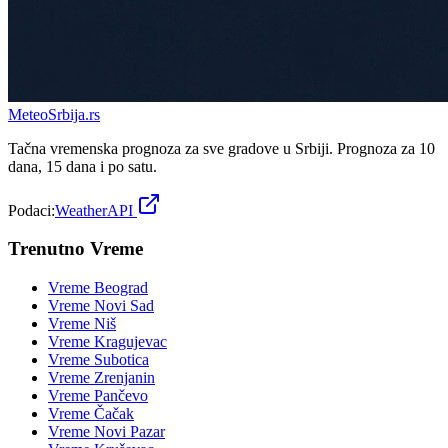
Meteo
Srbija
.rs
Tačna vremenska prognoza za sve gradove u Srbiji. Prognoza za 10
dana, 15 dana i po satu.
Podaci:
WeatherAPI
Trenutno Vreme
Vreme
Beograd
Vreme
Novi Sad
Vreme
Niš
Vreme
Kragujevac
Vreme
Subotica
Vreme
Zrenjanin
Vreme
Pančevo
Vreme
Čačak
Vreme
Novi Pazar