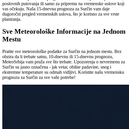
poslovnih putovanja ili samo za pripremu na vremenske uslove koji
vas očekuju. Naša 15-dnevna prognoza za Surčin vam daje
dugoročni pregled vremenskih uslova, što je korisno za sve vrste
planiranja.
Sve Meteorološke Informacije na Jednom
Mestu
Pratite sve meteorološke podatke za Surčin na jednom mestu. Bez
obzira da li trebate satnu, 10-dnevnu ili 15-dnevnu prognozu,
MeteoSrbija vam pruža sve što trebate. Upozorenja o nevremenu za
Surčin su jasno označena - jak vetar, obilne padavine, sneg i
ekstremne temperature su odmah vidljivi. Koristite našu vremensku
prognozu za Surčin za sve vaše potrebe!