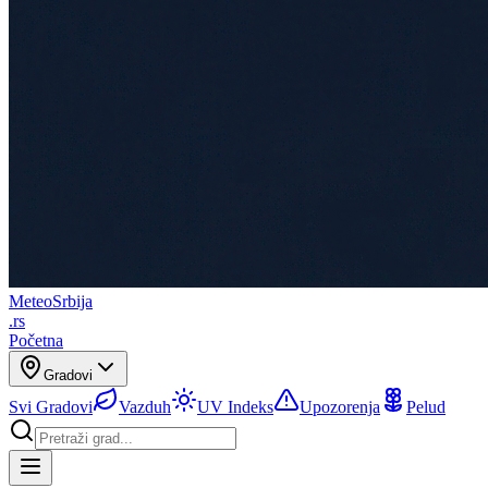
Meteo
Srbija
.rs
Početna
Gradovi
Svi Gradovi
Vazduh
UV Indeks
Upozorenja
Pelud